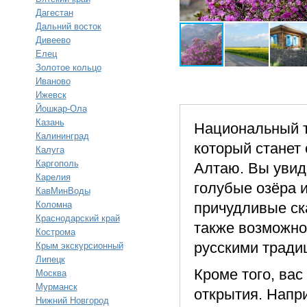
Дагестан
Дальний восток
Дивеево
Елец
Золотое кольцо
Иваново
Ижевск
Йошкар-Ола
Казань
Национальный т
Калининград
который станет
Калуга
Каргополь
Алтаю. Вы увид
Карелия
голубые озёра 
КавМинВоды
Коломна
причудливые ск
Краснодарский край
также возможно
Кострома
русскими тради
Крым экскурсионный
Липецк
Кроме того, вас
Москва
Мурманск
открытия. Напр
Нижний Новгород