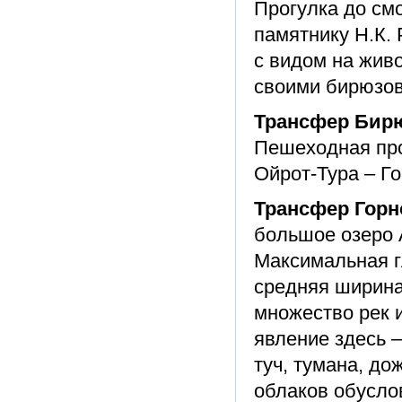
Прогулка до см
памятнику Н.К. 
с видом на жив
своими бирюзо
Трансфер Бирюз
Пешеходная про
Ойрот-Тура – Г
Трансфер Горно
большое озеро 
Максимальная гл
средняя ширина 
множество рек и
явление здесь 
туч, тумана, д
облаков обусло