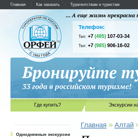
Главная
Как заказать
Турагентствам и туристам
... А еще жизнь прекрасн
Телефон:
+7
(495)
107-03-34
Тел:
+7
(985)
906-16-02
Тел:
Бронируйте ту
33 года в российском туриз
Где купить?
Экскурсии н
»
Главная
Алтай
Однодневные экскурсии