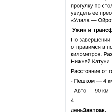
прогулку по сто
увидеть ее пре
«Улала — Ойрот
Ужин и трансф
По завершении 
отправимся в по
километров. Ра
Нижней Катуни.
Расстояние от г
- Пешком — 4 к
- Авто — 90 км
4
день
Завтрак.