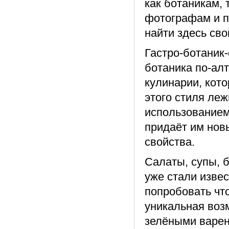
как ботаникам,
фотографам и п
найти здесь св
Гастро-ботаник-
ботаника по-ал
кулинарии, кото
этого стиля ле
использованием
придаёт им нов
свойства.
Салаты, супы, 
уже стали изве
попробовать что
уникальная воз
зелёными варен