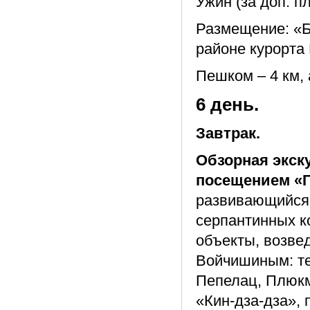
Ужин (за доп. пл
Размещение: «Б
районе курорта
Пешком – 4 км, 
6 день.
Завтрак.
Обзорная экск
посещением «Г
развивающийся 
серпантинных к
объекты, возве
Войчишиным: те
Пепелац, Плюкм
«Кин-дза-дза», 