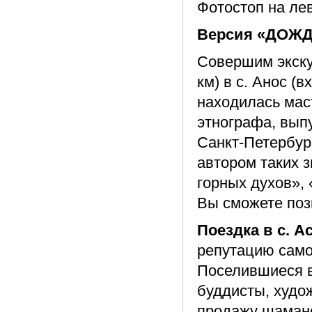
Фотостоп на ле
Версия «ДОЖД
Совершим экску
км) в с. Анос (в
находилась мас
этнографа, вып
Санкт-Петербур
автором таких з
горных духов»,
Вы сможете поз
Поездка в с. Ас
репутацию само
Поселившиеся в 
буддисты, худо
продажу шаманс