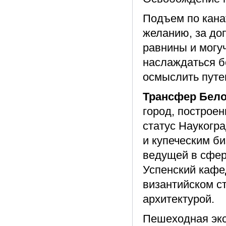
Подъем по канат
желанию, за доп
равнины и могуч
наслаждаться б
осмыслить путе
Трансфер Белок
город, построен
статус Наукогр
и купеческим би
ведущей в сфер
Успенский кафе
византийском с
архитектурой.
Пешеходная экс