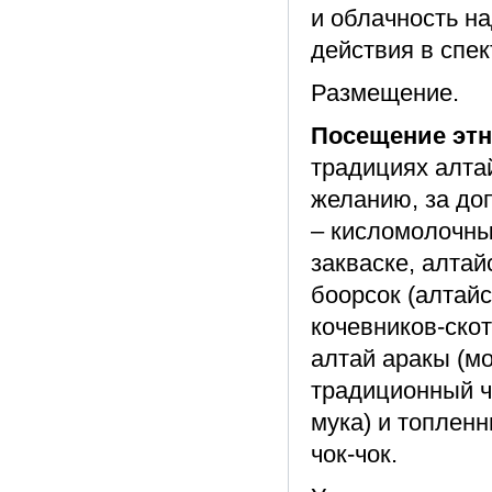
и облачность на
действия в спек
Размещение.
Посещение этн
традициях алтай
желанию, за доп
– кисломолочны
закваске, алтай
боорсок (алтай
кочевников-ско
алтай аракы (мо
традиционный ч
мука) и топлен
чок-чок.