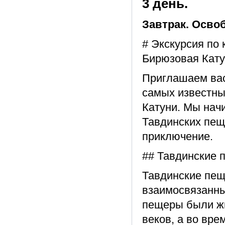
3 день.
Завтрак. Осво
# Экскурсия по
Бирюзовая Кату
Приглашаем вас
самых известны
Катуни. Мы нач
Тавдинских пещ
приключение.
## Тавдинские 
Тавдинские пещ
взаимосвязанных
пещеры были жи
веков, а во вр