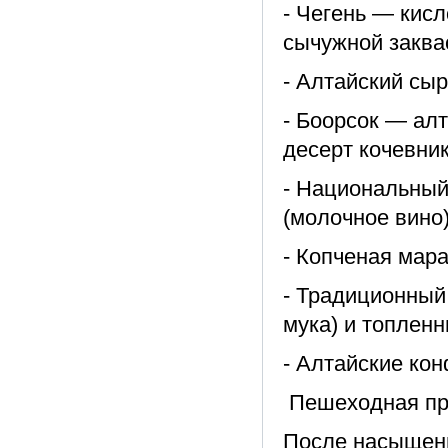
- Чегень — кис
сычужной заква
- Алтайский сыр
- Боорсок — ал
десерт кочевни
- Национальный
(молочное вино
- Копченая мар
- Традиционный
мука) и топлен
- Алтайские кон
Пешеходная про
После насыщен