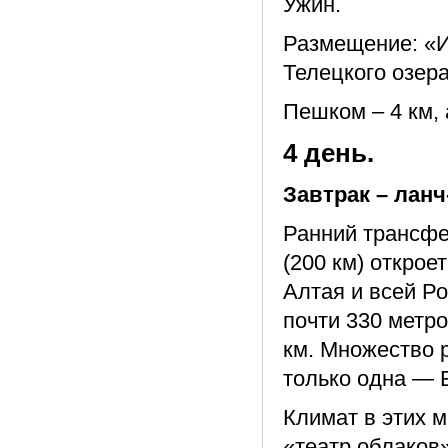
Ужин.
Размещение: «И
Телецкого озер
Пешком – 4 км, 
4 день.
Завтрак – ланч
Ранний трансф
(200 км) открое
Алтая и всей Ро
почти 330 метро
км. Множество р
только одна — 
Климат в этих 
«театр облаков»