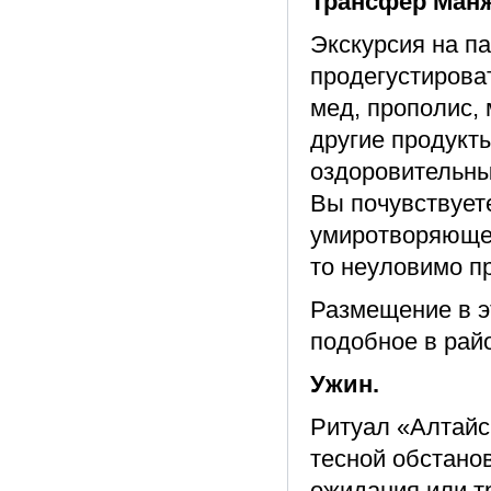
Трансфер Манж
Экскурсия на па
продегустирова
мед, прополис, 
другие продукт
оздоровительны
Вы почувствует
умиротворяющее
то неуловимо пр
Размещение в э
подобное в рай
Ужин.
Ритуал «Алтайск
тесной обстанов
ожидания или т