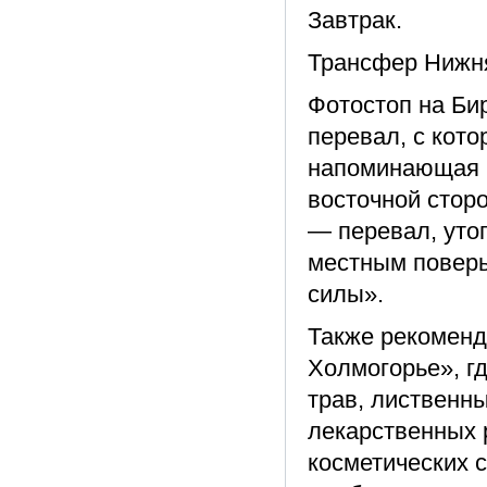
Завтрак.
Трансфер Нижняя
Фотостоп на Би
перевал, с кот
напоминающая п
восточной стор
— перевал, уто
местным поверь
силы».
Также рекоменд
Холмогорье», гд
трав, лиственны
лекарственных 
косметических с