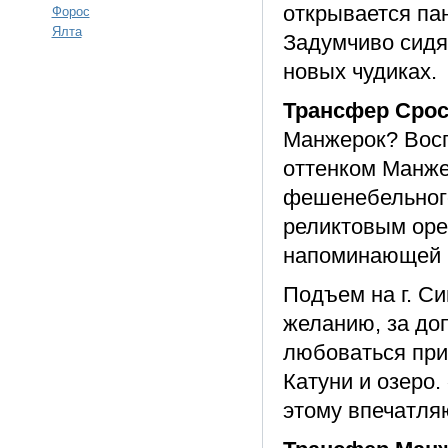
открывается па
Форос
Ялта
Задумчиво сидя
новых чудиках.
Трансфер Срос
Манжерок? Восп
оттенком Манжер
фешенебельного
реликтовым оре
напоминающей 
Подъем на г. Си
желанию, за доп
любоваться при
Катуни и озеро.
этому впечатля