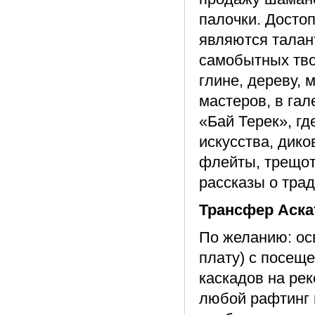
палочки. Досто
являются талан
самобытных тво
глине, дереву,
мастеров, в га
«Бай Терек», г
искусства, дик
флейты, трещот
рассказы о тра
Трансфер Аскат
По желанию: ос
плату) с посещ
каскадов на ре
любой рафтинг п