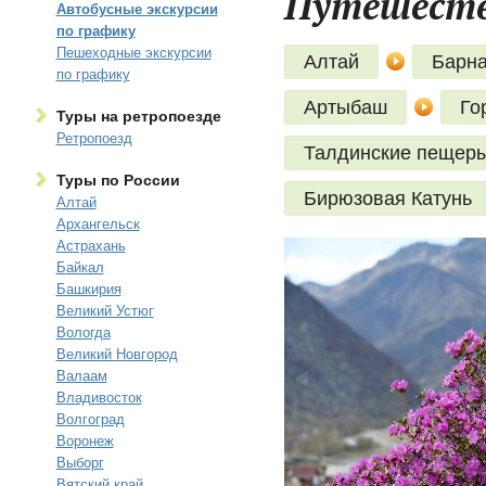
Путешестви
Автобусные экскурсии
по графику
Пешеходные экскурсии
Алтай
Барн
по графику
Артыбаш
Го
Туры на ретропоезде
Ретропоезд
Талдинские пещер
Туры по России
Бирюзовая Катунь
Алтай
Архангельск
Астрахань
Байкал
Башкирия
Великий Устюг
Вологда
Великий Новгород
Валаам
Владивосток
Волгоград
Воронеж
Выборг
Вятский край