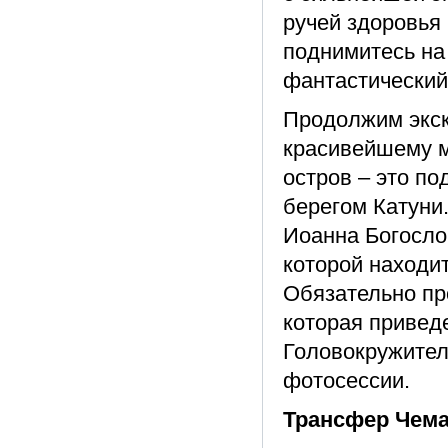
ручей здоровья 
поднимитесь на
фантастический 
Продолжим экск
красивейшему м
остров – это п
берегом Катуни.
Иоанна Богослов
которой находи
Обязательно пр
которая привед
Головокружител
фотосессии.
Трансфер Чемал