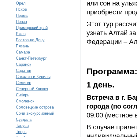
или сон на улья
Орел
Псков
приобрести про
Пермь
Пенза
Этот тур рассчи
Приморский край
узнать Алтай за
Ржев
Ростов-на-Дону
Федерации – Ал
Рязань
Самара
Санкт-Петербург
Саранск
Программа
Саратов
Сахалин и Курилы
Селигер
1 день.
Северный Кавказ
Сибирь
Встреча в г. Б
Смоленск
города (по со
Соловецкие острова
Сочи экскурсионный
09:00 (местное 
Суздаль
Таруса
В случае прилет
Тверь
индивидуальный