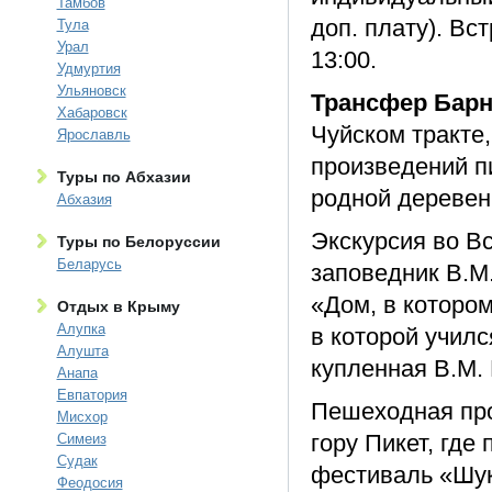
Тамбов
доп. плату). Вст
Тула
Урал
13:00.
Удмуртия
Ульяновск
Трансфер Барна
Хабаровск
Чуйском тракте
Ярославль
произведений пи
Туры по Абхазии
родной деревен
Абхазия
Экскурсия во В
Туры по Белоруссии
Беларусь
заповедник В.М
«Дом, в которо
Отдых в Крыму
Алупка
в которой училс
Алушта
купленная В.М.
Анапа
Евпатория
Пешеходная про
Мисхор
гору Пикет, где
Симеиз
Судак
фестиваль «Шук
Феодосия