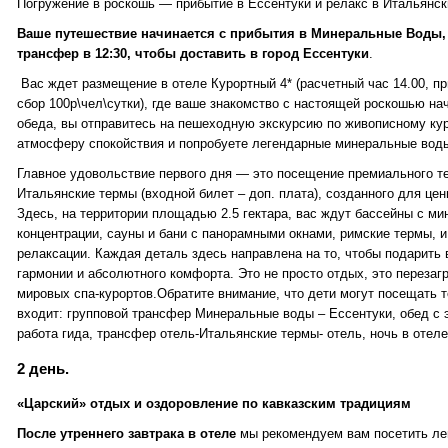
Погружение в роскошь — прибытие в Ессентуки и релакс в Итальянск
Ваше путешествие начинается с прибытия в Минеральные Воды, 
трансфер в 12:30, чтобы доставить в город Ессентуки
.
Вас ждет размещение в отеле Курортный 4* (расчетный час 14.00, пр
сбор 100р\чел\сутки), где ваше знакомство с настоящей роскошью на
обеда, вы отправитесь на пешеходную экскурсию по живописному кур
атмосферу спокойствия и попробуете легендарные минеральные воды 
Главное удовольствие первого дня — это посещение премиального т
Итальянские термы (входной билет – доп. плата), созданного для це
Здесь, на территории площадью 2.5 гектара, вас ждут бассейны с м
концентрации, сауны и бани с панорамными окнами, римские термы, 
релаксации. Каждая деталь здесь направлена на то, чтобы подарить
гармонии и абсолютного комфорта. Это не просто отдых, это перезаг
мировых спа-курортов.Обратите внимание, что дети могут посещать т
входит: групповой трансфер Минеральные воды – Ессентуки, обед с 
работа гида, трансфер отель-Итальянские термы- отель, ночь в отел
2 день.
«Царский» отдых и оздоровление по кавказским традициям
После утреннего завтрака в отеле
мы рекомендуем вам посетить ле