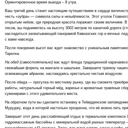
Ориентировочное время выезда – 8 утра.
Ваш третий день станет настоящим путешествием в сердце величеств
честь «зубра» — символа силы и незыблемости. Этот уголок Главног
открытым небом, где природная красота поражает своим величием. В
лесов, вы подниметесь на высоту 3002 метров по канатной дороге (ст
насладиться захватывающей панорамой Кавказских гор и вечных ледн
с вами навсегда.
После покорения высот вас ждет знакомство с уникальным памятник
Тарелка.
На обед (самостоятельно)
вас ждут блюда традиционной карачаевско
свежайшая форель на мангале и шашлыки. Завершите трапезу чашечк
освежающим айраном, наслаждаясь кристально чистым воздухом.
После обеда — прогулка по местному рынку, где вы сможете приобре
работы, натуральный горный мёд, варенье и ароматные травяные сбо
сувенирами с этого удивительного места.
На обратном пути вы сделаете остановку в Тебердинском заповеднике
Муруджу, вода в которой настолько прозрачна, что её можно пить пря
Завершит этот день расслабляющий отдых в термальном комплексе 
гидромассажные бассейны с минеральной водой разных температур —
расслабляющих +41 градуса. Здесь вас ждут хамам, сауна и кафе, г