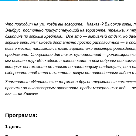
Что приходит на ум, когда вы говорите: «Кавказ»? Высокие горы, 
Эльбрус, постоянно присутствующий на горизонте, трекинги к т
джиппинг по горным хребтам… Всё это — активный отдых, но дале
горные вершины; иногда достаточно просто расслабиться — в сп
новые места, наслаждаясь теми вариантами времяпрепровождения
предложить. Специально для таких путешествий — релаксационны
мы создали тур «Выходные в равновесии»: в нём собраны все самы
которых вы сможете не только по-настоящему отдохнуть, но и на
оздоровить своё тело и очистить разум от повседневных забот и 
Знаменитые «Итальянские термы» и другие термальные комплексы
прогулки по высокогорным просторам, пробы минеральных вод — вс
вас — на Кавказе.
Программа:
1 день.