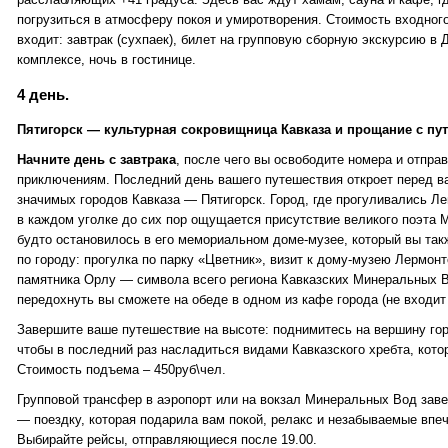
погрузиться в атмосферу покоя и умиротворения. Стоимость входного
входит: завтрак (сухпаек), билет на групповую сборную экскурсию в
комплексе, ночь в гостинице.
4 день.
Пятигорск — культурная сокровищница Кавказа и прощание с пу
Начните день с завтрака
, после чего вы освободите номера и отпра
приключениям. Последний день вашего путешествия откроет перед в
значимых городов Кавказа — Пятигорск. Город, где прогуливались Лев
в каждом уголке до сих пор ощущается присутствие великого поэта 
будто остановилось в его мемориальном доме-музее, который вы так
по городу: прогулка по парку «Цветник», визит к дому-музею Лермонт
памятника Орлу — символа всего региона Кавказских Минеральных 
передохнуть вы сможете на обеде в одном из кафе города (не входит 
Завершите ваше путешествие на высоте: поднимитесь на вершину гор
чтобы в последний раз насладиться видами Кавказского хребта, кото
Стоимость подъема – 450руб\чел.
Групповой трансфер в аэропорт или на вокзал Минеральных Вод зав
— поездку, которая подарила вам покой, релакс и незабываемые впеч
Выбирайте рейсы, отправляющиеся после 19.00.