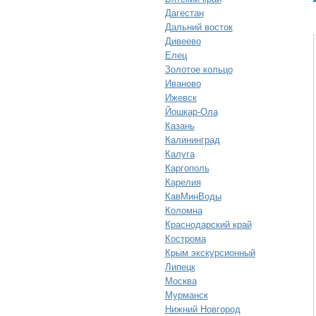
Дагестан
Дальний восток
Дивеево
Елец
Золотое кольцо
Иваново
Ижевск
Йошкар-Ола
Казань
Калининград
Калуга
Каргополь
Карелия
КавМинВоды
Коломна
Краснодарский край
Кострома
Крым экскурсионный
Липецк
Москва
Мурманск
Нижний Новгород