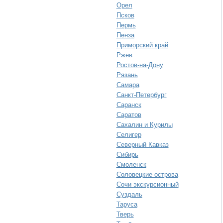
Орел
Псков
Пермь
Пенза
Приморский край
Ржев
Ростов-на-Дону
Рязань
Самара
Санкт-Петербург
Саранск
Саратов
Сахалин и Курилы
Селигер
Северный Кавказ
Сибирь
Смоленск
Соловецкие острова
Сочи экскурсионный
Суздаль
Таруса
Тверь