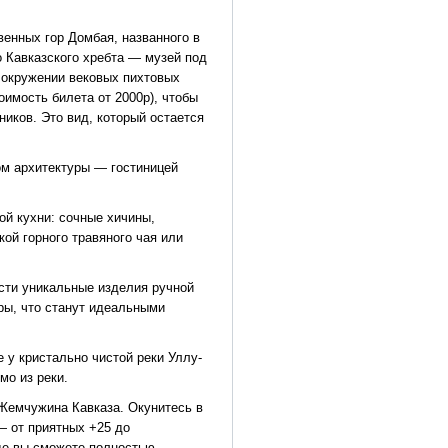
енных гор Домбая, названного в
о Кавказского хребта — музей под
 окружении вековых пихтовых
оимость билета от 2000р), чтобы
иков. Это вид, который остается
ом архитектуры — гостиницей
й кухни: сочные хичины,
ой горного травяного чая или
сти уникальные изделия ручной
ры, что станут идеальными
 у кристально чистой реки Уллу-
мо из реки.
Жемчужина Кавказа. Окунитесь в
 от приятных +25 до
де вы сможете полностью