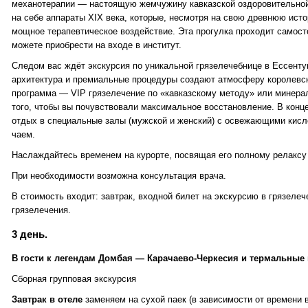
механотерапии — настоящую жемчужину кавказской оздоровительной
на себе аппараты XIX века, которые, несмотря на свою древнюю исто
мощное терапевтическое воздействие. Эта прогулка проходит самост
можете приобрести на входе в институт.
Следом вас ждёт экскурсия по уникальной грязелечебнице в Ессенту
архитектура и премиальные процедуры создают атмосферу королевск
программа — VIP грязелечение по «кавказскому методу» или минера
того, чтобы вы почувствовали максимальное восстановление. В конц
отдых в специальные залы (мужской и женский) с освежающими кис
чаем.
Наслаждайтесь временем на курорте, посвящая его полному релаксу
При необходимости возможна консультация врача.
В стоимость входит: завтрак, входной билет на экскурсию в грязелеч
грязелечения.
3 день.
В гости к легендам Домбая — Карачаево-Черкесия и термальные
Сборная групповая экскурсия
Завтрак в отеле
заменяем на сухой паек (в зависимости от времени 