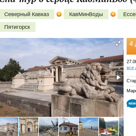
Северный Кавказ
КавМинВоды
Ессе
Пятигорск
4 
27.0
все
Ста
Мар