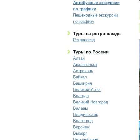
Автобусные экскурсии
по графику
Пешеходные экскурсии
по графику
Туры на ретропоезде
Ретропоезд
Туры по России
Алтай
Архангельск
Астрахань
Байкал
Башкирия
Великий Устюг
Вологда
Великий Новгород
Валаам
Владивосток
Волгоград
Воронеж
Выборг
Вятский край