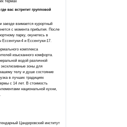
их термах
где вас встретит групповой
и заезде взимается курортный
чнется с момента прибытия. После
ортному парку, окунетесь в
Ессентуки-4 и Ессентуки-17.
ермального комплекса
нителей изысканного комфорта.
инеральной водой различной
и эксклюзивные зоны для
 вашему телу и душе состояние
рузка в лучших традициях
ермы с 14 лет. В стоимость
элементами национальной кухни,
е.
гендарный Цандеровский институт