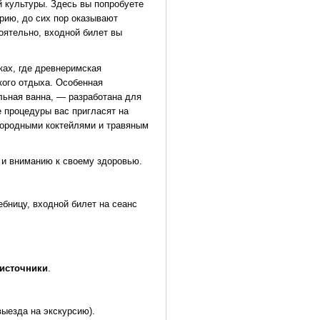
 культуры. Здесь вы попробуете
рию, до сих пор оказывают
оятельно, входной билет вы
ках, где древнеримская
ого отдыха. Особенная
льная ванна, — разработана для
е процедуры вас пригласят на
лородными коктейлями и травяным
 и вниманию к своему здоровью.
ебницу, входной билет на сеанс
 источники
.
выезда на экскурсию).