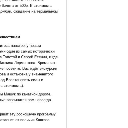
 билета от 500р. В стоимость
 Домбай, ожидание на термальном
тешествием
витесь навстречу новым
ами один из самых исторически
 Толстой и Сергей Есенин, и где
Михаила Лермонтова. Время как
же посетите. Вас ждёт экскурсия
ова и остановка у знаменитого
Вод.Восстановить силы и
в стоимость).
ы Машук по канатной дороге,
рые запомнятся вам навсегда.
ершит эту роскошную программу
атления от величия Кавказа.