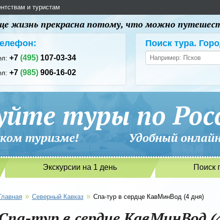
ентствам и туристам
 еще жизнь прекрасна потому, что можно путешес
елефон:
Поиск тура. Горо
+7
(495)
107-03-34
ел:
+7
(985)
906-16-02
ел:
уйте туры по Рос
сийском туризме! Удобный онлайн-
Экскурсии на 1 день
Поиск 
»
»
Главная
Северный Кавказ
Спа-тур в сердце КавМинВод (4 дня)
Спа-тур в сердце КавМинВод (4