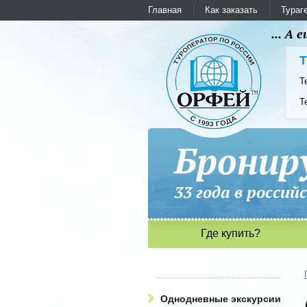
Главная
Как заказать
Тураг
... А
Т
Т
Т
Бронир
33 года в рос
Где купить?
Однодневные экскурсии