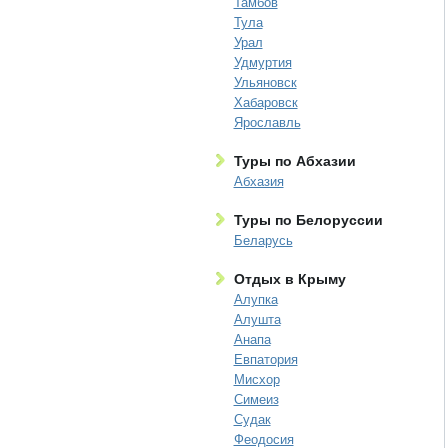
Тамбов
Тула
Урал
Удмуртия
Ульяновск
Хабаровск
Ярославль
Туры по Абхазии
Абхазия
Туры по Белоруссии
Беларусь
Отдых в Крыму
Алупка
Алушта
Анапа
Евпатория
Мисхор
Симеиз
Судак
Феодосия