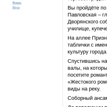
Форос
Вы пройдёте по
Ялта
Павловская – г
Дворянского со
училище, купеч
На аллее Призн
таблички с име
культуру города
Спустившись на
валы, на которы
посетите роман
«Жестокого ром
виды на реку.
Соборный анса