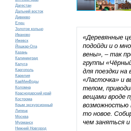
Дагестан
Дальний восток
Дивеево
Елец
Золотое кольцо
Иваново
«Деревянные це
Ижевск
подойди и о мно
Йошкар-Ола
Казань
вены», – так пр
Калининград
группы «Чёрный
Калуга
Каргополь
для поездки на 
Карелия
«Ласточка» и в
КавМинВоды
телом, приводи
Коломна
Краснодарский край
вещами вроде п
Кострома
возможностью п
Крым экскурсионный
Липецк
то новое. Соби
Москва
чем заняться и
Мурманск
Нижний Новгород