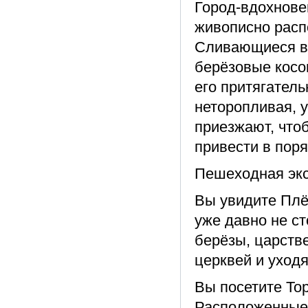
Город-вдохнове
живописно расп
Сливающиеся в 
берёзовые косо
его притягатель
неторопливая, 
приезжают, что
привести в пор
Пешеходная экс
Вы увидите Плёс
уже давно не с
берёзы, царств
церквей и уход
Вы посетите То
Расположенные 