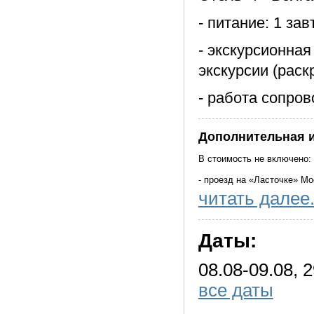
- питание: 1 зав
- экскурсионная
экскурсии (раск
- работа сопро
Дополнительная 
В стоимость не включено:
- проезд на «Ласточке» М
читать далее.
Дополнительно оплачивае
- 2 обеда.
Даты:
- экскурсия в музей И.И. 
Фирма оставляет за собой
08.08-09.08, 2
музеев, не уменьшая обще
все даты