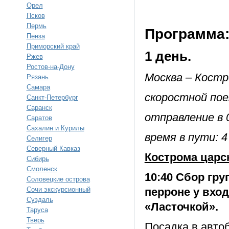
Орел
Псков
Пермь
Программа
Пенза
Приморский край
1 день.
Ржев
Ростов-на-Дону
Москва – Костр
Рязань
Самара
скоростной по
Санкт-Петербург
Саранск
отправление в 0
Саратов
Сахалин и Курилы
время в пути: 4
Селигер
Северный Кавказ
Кострома царс
Сибирь
Смоленск
10:40 Сбор гру
Соловецкие острова
Сочи экскурсионный
перроне у вход
Суздаль
«Ласточкой».
Таруса
Тверь
Посадка в автоб