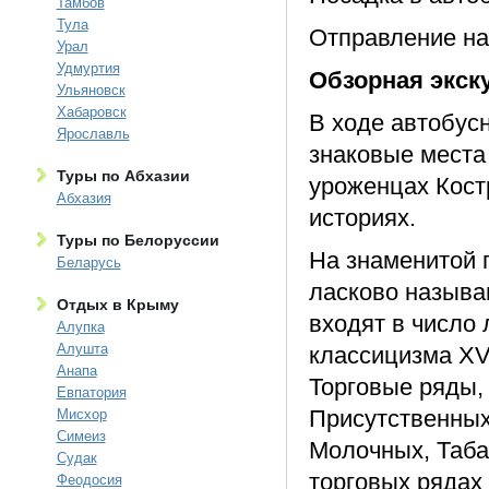
Тамбов
Тула
Отправление на
Урал
Удмуртия
Обзорная экск
Ульяновск
Хабаровск
В ходе автобус
Ярославль
знаковые места
Туры по Абхазии
уроженцах Кост
Абхазия
историях.
Туры по Белоруссии
На знаменитой 
Беларусь
ласково называ
Отдых в Крыму
входят в число
Алупка
Алушта
классицизма XVI
Анапа
Торговые ряды,
Евпатория
Присутственных 
Мисхор
Симеиз
Молочных, Таба
Судак
торговых рядах 
Феодосия