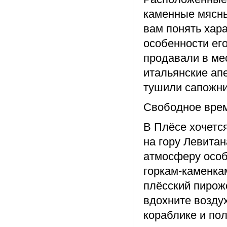
каменные мясны
вам понять хара
особенности ег
продавали в ме
итальянские ап
тушили сапожни
Свободное вре
В Плёсе хочетс
на гору Левитан
атмосферу особ
горкам-каменка
плёсский пирож
вдохните возду
кораблике и по