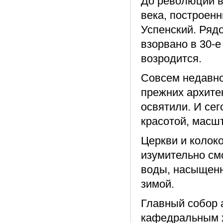
До революции в
века, построенн
Успенский. Рядо
взорвано в 30-е
возродится.
Совсем недавно
прежних архите
освятили. И се
красотой, масш
Церкви и колок
изумительно см
воды, насыщенн
зимой.
Главный собор 
кафедральным х