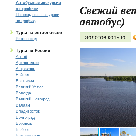
Автобусные экскурсии
Свежий вете
по графику
Пешеходные экскурсии
автобус)
по графику
Туры на ретропоезде
Золотое кольцо
Ретропоезд
Туры по России
Алтай
Архангельск
Астрахань
Байкал
Башкирия
Великий Устюг
Вологда
Великий Новгород
Валаам
Владивосток
Волгоград
Воронеж
Выборг
Вятский край