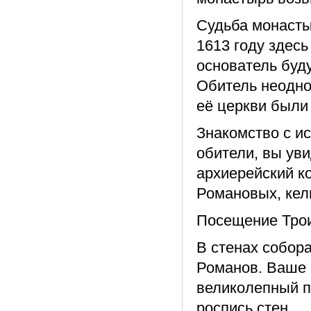
Судьба монасты
1613 году здес
основатель буд
Обитель неодно
её церкви были
Знакомство с и
обители, вы уви
архиерейский к
Романовых, кел
Посещение Трои
В стенах собор
Романов. Ваше 
великолепный п
роспись стен.