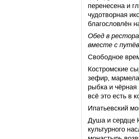
перенесена и г
чудотворная ик
благословлён н
Обед в рестора
вместе с путёв
Свободное время
Костромские сыр
зефир, мармела
рыбка и чёрная
всё это есть в 
Ипатьевский мо
Душа и сердце 
культурного на
монастырь возв