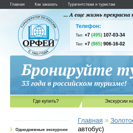
Главная
Как заказать
Турагентствам и туристам
... А еще жизнь прекрасн
Телефон:
+7
(495)
107-03-34
Тел:
+7
(985)
906-16-02
Тел:
Бронируйте ту
33 года в российском туриз
Где купить?
Экскурсии н
»
Главная
Золото
автобус)
Однодневные экскурсии