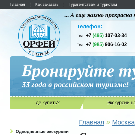
Главная
Как заказать
Турагентствам и туристам
... А еще жизнь прекрасн
Телефон:
+7
(495)
107-03-34
Тел:
+7
(985)
906-16-02
Тел:
Бронируйте ту
33 года в российском туриз
Где купить?
Экскурсии н
»
Главная
Москва
Однодневные экскурсии