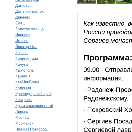
Дагестан
Дальний восток
Дивеево
Как известно, в
Елец
Золотое кольцо
России приводи
Иваново
Сергиев монас
Ижевск
Йошкар-Ола
Казань
Программа
Калининград
Калуга
09.00 - Отправл
Каргополь
Карелия
информация.
КавМинВоды
Коломна
- Радонеж-Прео
Краснодарский край
Радонежскому.
Кострома
Крым экскурсионный
- Покровский Х
Липецк
Москва
- Сергиев Посад
Мурманск
Сергиевой лавр
Нижний Новгород