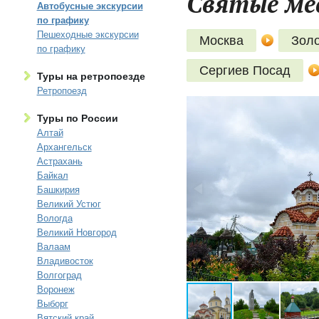
Святые ме
Автобусные экскурсии
по графику
Пешеходные экскурсии
Москва
Золо
по графику
Сергиев Посад
Туры на ретропоезде
Ретропоезд
Туры по России
Алтай
Архангельск
Астрахань
Байкал
Башкирия
Великий Устюг
Вологда
Великий Новгород
Валаам
Владивосток
Волгоград
Воронеж
Выборг
Вятский край