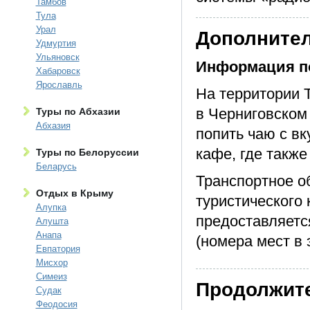
Тамбов
Тула
Урал
Дополните
Удмуртия
Ульяновск
Информация п
Хабаровск
Ярославль
На территории 
в Черниговском
Туры по Абхазии
Абхазия
попить чаю с в
кафе, где также
Туры по Белоруссии
Беларусь
Транспортное о
Отдых в Крыму
туристического 
Алупка
предоставляетс
Алушта
Анапа
(номера мест в 
Евпатория
Мисхор
Симеиз
Продолжит
Судак
Феодосия