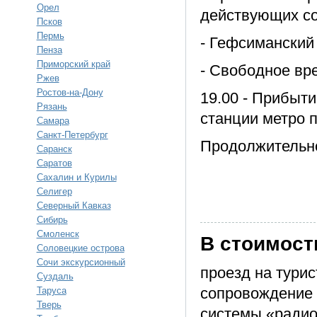
Орел
действующих со
Псков
Пермь
- Гефсиманский 
Пенза
Приморский край
- Свободное вр
Ржев
Ростов-на-Дону
19.00 - Прибыт
Рязань
станции метро п
Самара
Санкт-Петербург
Продолжительно
Саранск
Саратов
Сахалин и Курилы
Селигер
Северный Кавказ
Сибирь
Смоленск
В стоимост
Соловецкие острова
Сочи экскурсионный
проезд на турис
Суздаль
сопровождение 
Таруса
Тверь
системы «радио