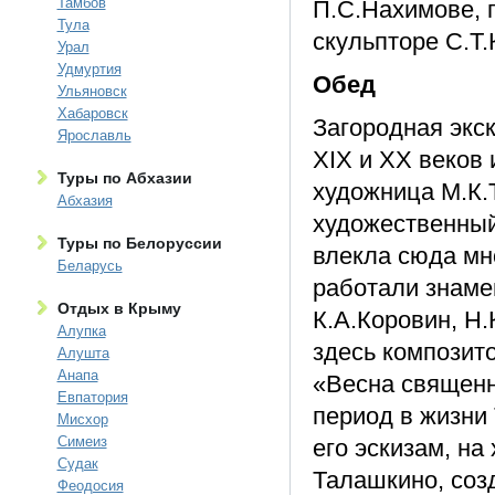
Тамбов
П.С.Нахимове, 
Тула
скульпторе С.Т.
Урал
Удмуртия
Обед
Ульяновск
Хабаровск
Загородная экс
Ярославль
XIX и XX веков 
Туры по Абхазии
художница М.К.
Абхазия
художественный
Туры по Белоруссии
влекла сюда мн
Беларусь
работали знаме
Отдых в Крыму
К.А.Коровин, Н.
Алупка
здесь композит
Алушта
Анапа
«Весна священн
Евпатория
период в жизни
Мисхор
Симеиз
его эскизам, на
Судак
Талашкино, соз
Феодосия