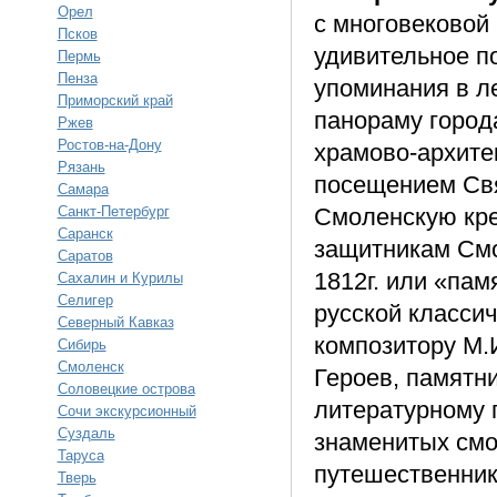
Орел
с многовековой
Псков
удивительное п
Пермь
Пенза
упоминания в л
Приморский край
панораму город
Ржев
Ростов-на-Дону
храмово-архите
Рязань
посещением Свя
Самара
Санкт-Петербург
Смоленскую кре
Саранск
защитникам Смол
Саратов
1812г. или «па
Сахалин и Курилы
Селигер
русской класси
Северный Кавказ
композитору М.
Сибирь
Смоленск
Героев, памятни
Соловецкие острова
литературному 
Сочи экскурсионный
Суздаль
знаменитых смо
Таруса
путешественник
Тверь