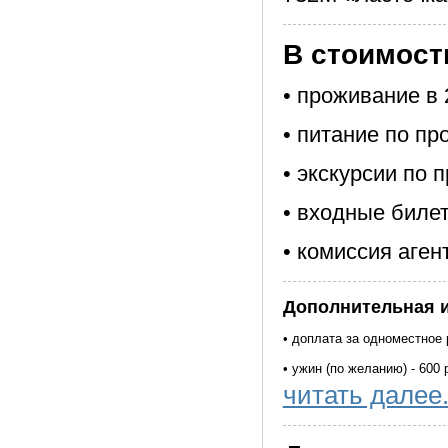
В стоимост
• проживание в
• питание по пр
• экскурсии по 
• входные биле
• комиссия аген
Дополнительная 
• доплата за одноместное
• ужин (по желанию) - 600 
читать далее.
• проезд до Смоленска