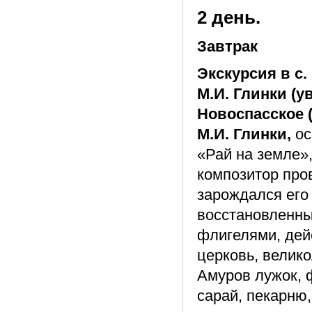
2 день.
Завтрак
Экскурсия в с
М.И. Глинки (у
Новоспасское (
М.И. Глинки,
ос
«Рай на земле»,
композитор пров
зарождался его
восстановленны
флигелями, де
церковь, велико
Амуров лужок, 
сарай, пекарню,