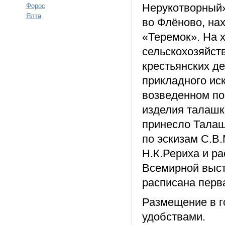
Нерукотворный»
Форос
Ялта
во Флёново, на
«Теремок». На 
сельскохозяйст
крестьянских д
прикладного иск
возведенном по
изделия талашки
принесло Талаш
по эскизам С.В
Н.К.Рериха и р
Всемирной выст
расписана перв
Размещение в г
удобствами.