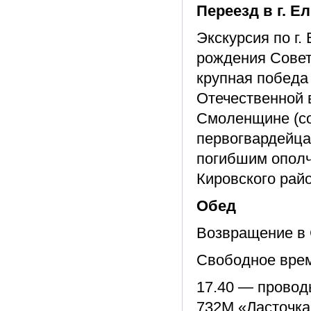
Переезд в г. Е
Экскурсия по г.
рождения Совет
крупная победа
Отечественной 
Смоленщине (со
первогвардейцам
погибшим ополч
Кировского райо
Обед
Возвращение в 
Свободное вре
17.40 — провод
732М «Ласточка»