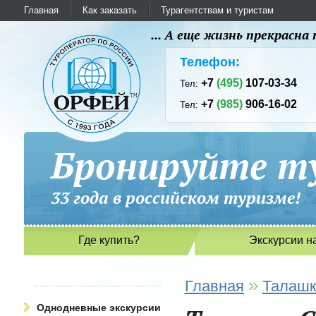
Главная
Как заказать
Турагентствам и туристам
... А еще жизнь прекрасн
Телефон:
+7
(495)
107-03-34
Тел:
+7
(985)
906-16-02
Тел:
Бронируйте ту
33 года в российском туриз
Где купить?
Экскурсии н
»
Главная
Талашк
Однодневные экскурсии