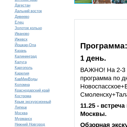
Дагестан
Дальний восток
Дивеево
Елец
Золотое кольцо
Иваново
Ижевск
Программа
Йошкар-Ола
Казань
Калининград
1 день.
Калуга
Каргополь
ВАЖНО! На 2-3 я
Карелия
программа по д
КавМинВоды
Коломна
Новоспасское+Е
Краснодарский край
Смоленску+Тал
Кострома
Крым экскурсионный
11.25 - встреч
Липецк
Москвы.
Москва
Мурманск
Обзорная экск
Нижний Новгород