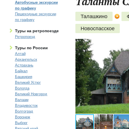
Таланты См
Автобусные экскурсии
по графику
Пешеходные экскурсии
Талашкино
по графику
Новоспасское
Туры на ретропоезде
Ретропоезд
Туры по России
Алтай
Архангельск
Астрахань
Байкал
Башкирия
Великий Устюг
Вологда
Великий Новгород
Валаам
Владивосток
Волгоград
Воронеж
Выборг
Вятский край