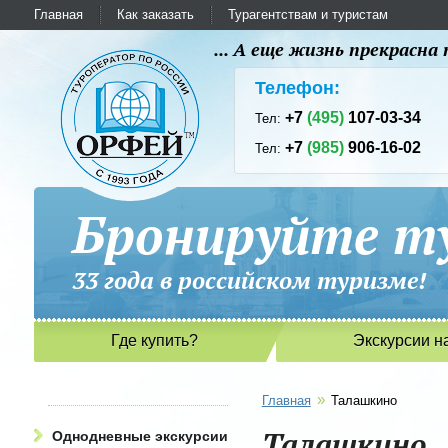
Главная
Как заказать
Турагентствам и туристам
... А еще жизнь прекрасн
Телефон:
+7
(495)
107-03-34
Тел:
+7
(985)
906-16-02
Тел:
Бронируйте ту
33 года в российском туриз
Где купить?
Экскурсии н
»
Главная
Талашкино
Талашкино
Однодневные экскурсии