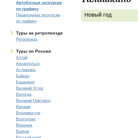
Автобусные экскурсии
по графику
Новый год
Пешеходные экскурсии
по графику
Туры на ретропоезде
Ретропоезд
Туры по России
Алтай
Архангельск
Астрахань
Байкал
Башкирия
Великий Устюг
Вологда
Великий Новгород
Валаам
Владивосток
Волгоград
Воронеж
Выборг
Вятский край