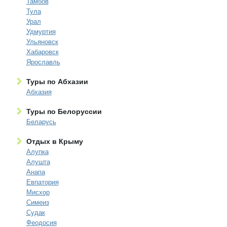
Тамбов
Тула
Урал
Удмуртия
Ульяновск
Хабаровск
Ярославль
Туры по Абхазии
Абхазия
Туры по Белоруссии
Беларусь
Отдых в Крыму
Алупка
Алушта
Анапа
Евпатория
Мисхор
Симеиз
Судак
Феодосия