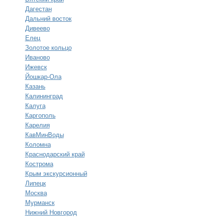
Дагестан
Дальний восток
Дивеево
Елец
Золотое кольцо
Иваново
Ижевск
Йошкар-Ола
Казань
Калининград
Калуга
Каргополь
Карелия
КавМинВоды
Коломна
Краснодарский край
Кострома
Крым экскурсионный
Липецк
Москва
Мурманск
Нижний Новгород