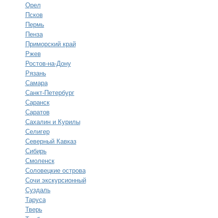
Орел
Псков
Пермь
Пенза
Приморский край
Ржев
Ростов-на-Дону
Рязань
Самара
Санкт-Петербург
Саранск
Саратов
Сахалин и Курилы
Селигер
Северный Кавказ
Сибирь
Смоленск
Соловецкие острова
Сочи экскурсионный
Суздаль
Таруса
Тверь