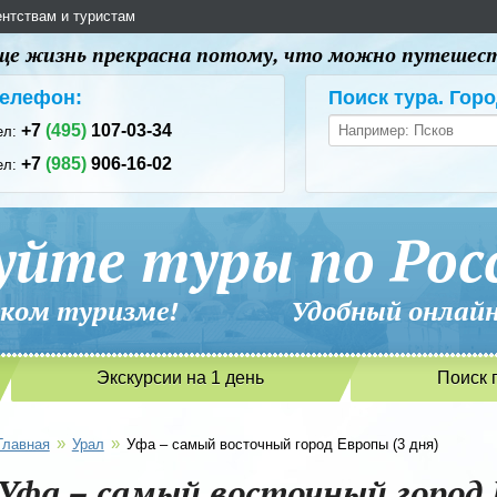
ентствам и туристам
 еще жизнь прекрасна потому, что можно путешес
елефон:
Поиск тура. Горо
+7
(495)
107-03-34
ел:
+7
(985)
906-16-02
ел:
уйте туры по Рос
сийском туризме! Удобный онлайн-
Экскурсии на 1 день
Поиск 
»
»
Главная
Урал
Уфа – самый восточный город Европы (3 дня)
Уфа – самый восточный город 