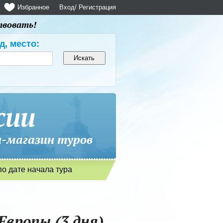
Избранное
Вход
/ Регистрация
твовать!
д, место:
сии
магазин туров
по дате начала тура
Европы (3 дня)