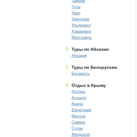
Тамбов
Тула
Урал
Удмуртия
Ульяновск
Хабаровск
Ярославль
Туры по Абхазии
Абхазия
Туры по Белоруссии
Беларусь
Отдых в Крыму
Алупка
Алушта
Анапа
Евпатория
Мисхор
Симеиз
Судак
Феодосия