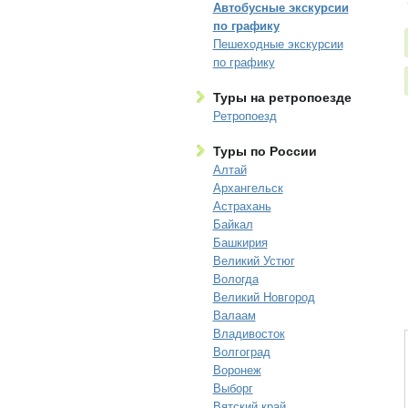
Автобусные экскурсии
по графику
Пешеходные экскурсии
по графику
Туры на ретропоезде
Ретропоезд
Туры по России
Алтай
Архангельск
Астрахань
Байкал
Башкирия
Великий Устюг
Вологда
Великий Новгород
Валаам
Владивосток
Волгоград
Воронеж
Выборг
Вятский край