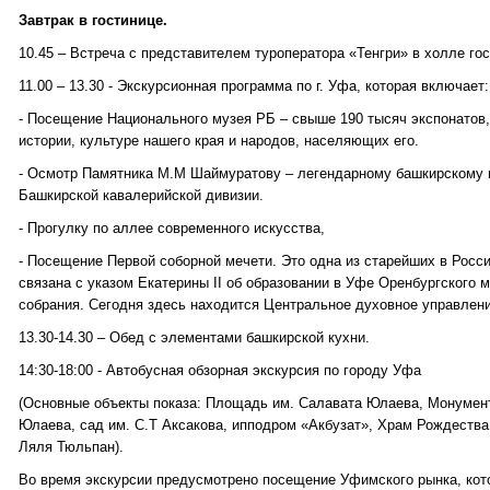
Завтрак в гостинице.
10.45 – Встреча с представителем туроператора «Тенгри» в холле го
11.00 – 13.30 - Экскурсионная программа по г. Уфа, которая включает:
- Посещение Национального музея РБ – свыше 190 тысяч экспонатов
истории, культуре нашего края и народов, населяющих его.
- Осмотр Памятника М.М Шаймуратову – легендарному башкирскому г
Башкирской кавалерийской дивизии.
- Прогулку по аллее современного искусства,
- Посещение Первой соборной мечети. Это одна из старейших в Росси
связана с указом Екатерины II об образовании в Уфе Оренбургского 
собрания. Сегодня здесь находится Центральное духовное управлен
13.30-14.30 – Обед с элементами башкирской кухни.
14:30-18:00 - Автобусная обзорная экскурсия по городу Уфа
(Основные объекты показа: Площадь им. Салавата Юлаева, Монумен
Юлаева, сад им. С.Т Аксакова, ипподром «Акбузат», Храм Рождества
Ляля Тюльпан).
Во время экскурсии предусмотрено посещение Уфимского рынка, ко