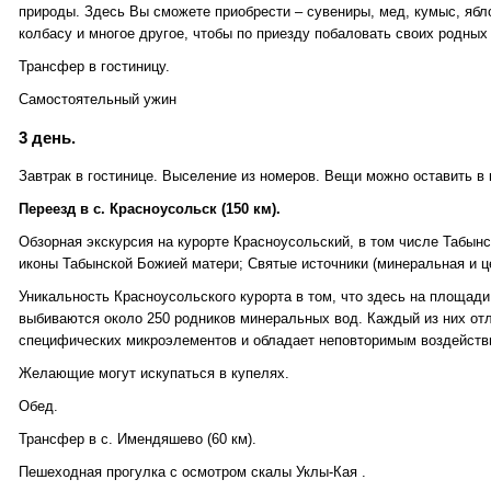
природы. Здесь Вы сможете приобрести – сувениры, мед, кумыс, ябл
колбасу и многое другое, чтобы по приезду побаловать своих родных 
Трансфер в гостиницу.
Самостоятельный ужин
3 день.
Завтрак в гостинице. Выселение из номеров. Вещи можно оставить в 
Переезд в с. Красноусольск (150 км).
Обзорная экскурсия на курорте Красноусольский, в том числе Табынс
иконы Табынской Божией матери; Святые источники (минеральная и ц
Уникальность Красноусольского курорта в том, что здесь на площади 
выбиваются около 250 родников минеральных вод. Каждый из них отл
специфических микроэлементов и обладает неповторимым воздействи
Желающие могут искупаться в купелях.
Обед.
Трансфер в с. Имендяшево (60 км).
Пешеходная прогулка с осмотром скалы Уклы-Кая .