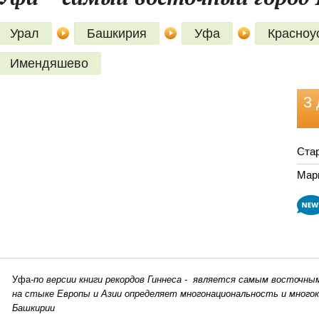
Урал
Башкирия
Уфа
Красноу
Имендяшево
3 
Ста
Мар
Уфа
-по версии книги рекордов Гиннеса - является самым восточны
на стыке Европы и Азии определяет многонациональность и мног
Башкирии