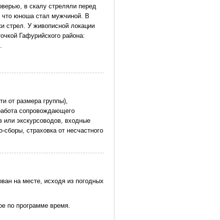
оверью, в скалу стреляли перед
 что юноша стал мужчиной. В
и стрел. У живописной локации
точкой Гафурийского района:
.
и от размера группы),
 работа сопровождающего
ов или экскурсоводов, входные
о-сборы, страховка от несчастного
ван на месте, исходя из погодных
ое по программе время.