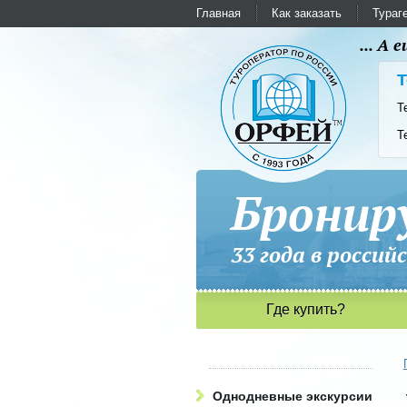
Главная
Как заказать
Тураг
... А
Т
Т
Т
Бронир
33 года в рос
Где купить?
Однодневные экскурсии