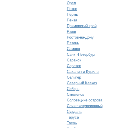
Орел
Псков
Пермь
Пенза
Приморский край
Ржев
Ростов-на-Дону
Рязань
Самара
Санкт-Петербург
Саранск
Саратов
Сахалин и Курилы
Селигер
Северный Кавказ
Сибирь
Смоленск
Соловецкие острова
Сочи экскурсионный
Суздаль
Таруса
Тверь