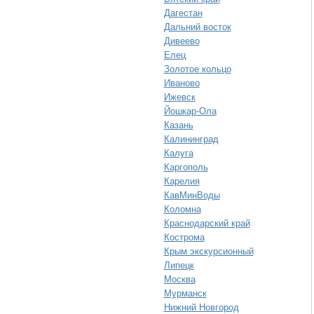
Дагестан
Дальний восток
Дивеево
Елец
Золотое кольцо
Иваново
Ижевск
Йошкар-Ола
Казань
Калининград
Калуга
Каргополь
Карелия
КавМинВоды
Коломна
Краснодарский край
Кострома
Крым экскурсионный
Липецк
Москва
Мурманск
Нижний Новгород