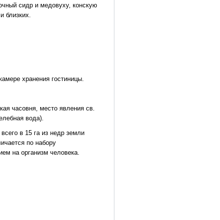
очный сидр и медовуху, конскую
и близких.
камере хранения гостиницы.
кая часовня, место явления св.
елебная вода).
всего в 15 га из недр земли
ичается по набору
ем на организм человека.