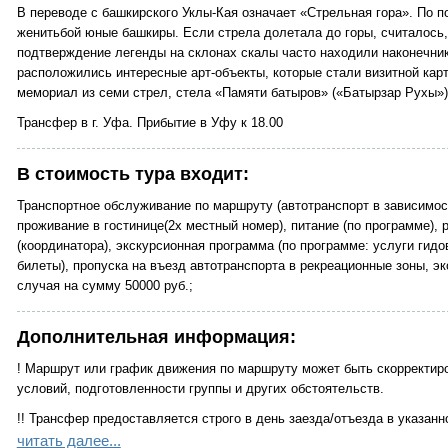
В переводе с башкирского Уклы-Кая означает «Стрельная гора». По п
женитьбой юные башкиры. Если стрела долетала до горы, считалось,
подтверждение легенды на склонах скалы часто находили наконечник
расположились интересные арт-объекты, которые стали визитной кар
мемориал из семи стрел, стела «Памяти батыров» («Батырзар Рухы»)
Трансфер в г. Уфа. Прибытие в Уфу к 18.00
В стоимость тура входит:
Транспортное обслуживание по маршруту (автотранспорт в зависимост
проживание в гостинице(2х местный номер), питание (по программе),
(координатора), экскурсионная программа (по программе: услуги гид
билеты), пропуска на въезд автотранспорта в рекреационные зоны, эк
случая на сумму 50000 руб.;
Дополнительная информация:
! Маршрут или график движения по маршруту может быть скорректиро
условий, подготовленности группы и других обстоятельств.
!! Трансфер предоставляется строго в день заезда/отъезда в указанн
читать далее...