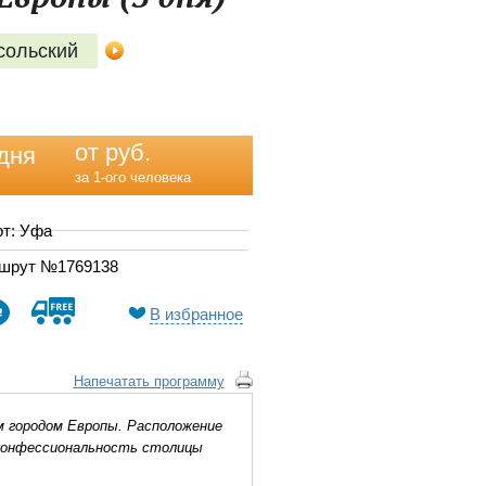
сольский
от руб.
дня
за 1-ого человека
рт: Уфа
шрут №1769138
В избранное
Напечатать программу
м городом Европы. Расположение
оконфессиональность столицы