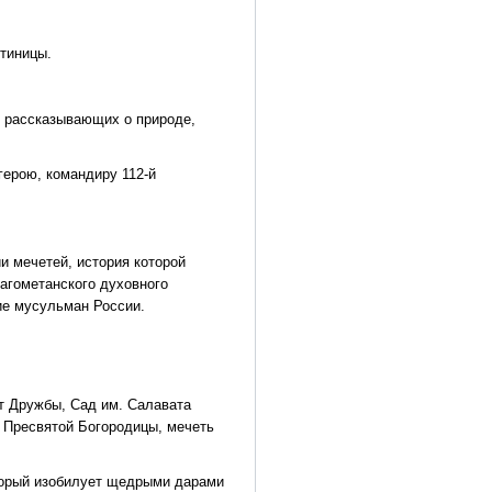
стиницы.
, рассказывающих о природе,
ерою, командиру 112-й
и мечетей, история которой
магометанского духовного
ие мусульман России.
т Дружбы, Сад им. Салавата
 Пресвятой Богородицы, мечеть
торый изобилует щедрыми дарами