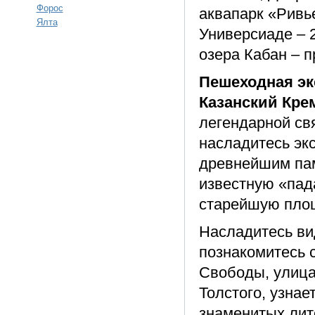
Форос
аквапарк «Ривь
Ялта
Универсиаде – 
озера Кабан – п
Пешеходная эк
Казанский Кре
легендарной св
насладитесь эк
древнейшим пам
известную «па
старейшую площ
Насладитесь ви
познакомитесь 
Свободы, улица
Толстого, узна
знаменитых лит