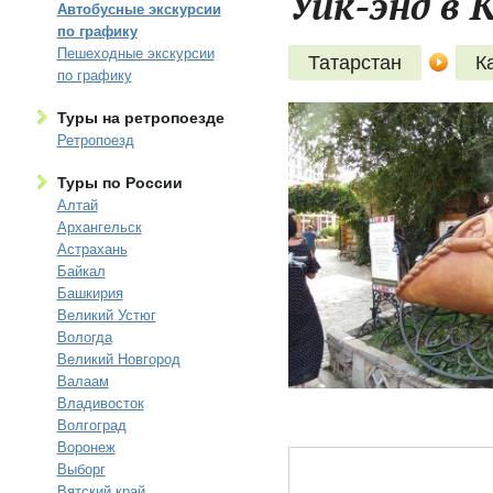
Уик-энд в К
Автобусные экскурсии
по графику
Пешеходные экскурсии
Татарстан
К
по графику
Туры на ретропоезде
Ретропоезд
Туры по России
Алтай
Архангельск
Астрахань
Байкал
Башкирия
Великий Устюг
Вологда
Великий Новгород
Валаам
Владивосток
Волгоград
Воронеж
Выборг
Вятский край