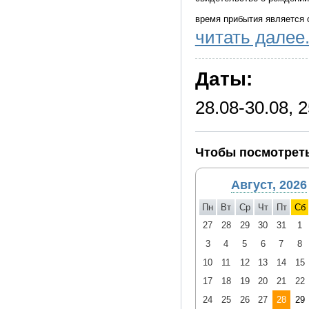
время прибытия является 
читать далее.
по умолчанию место посадк
необходимо указывать мес
Даты:
время и порядок предостав
сохранении их объема и к
28.08-30.08, 2
при количестве туристов 
предоставляться микроавт
Туроператор не имеет воз
Чтобы посмотреть
и мероприятиями государс
на любые другие задержки
Август, 2026
Схема автобуса отражает 
Пн
Вт
Ср
Чт
Пт
Сб
Туроператор оставляет за 
27
28
29
30
31
1
расположения в салоне ав
мест
3
4
5
6
7
8
Сведения о модели и иных
10
11
12
13
14
15
предварительной информац
17
18
19
20
21
22
предоставить для использо
24
25
26
27
28
29
объяснений и компенсаций