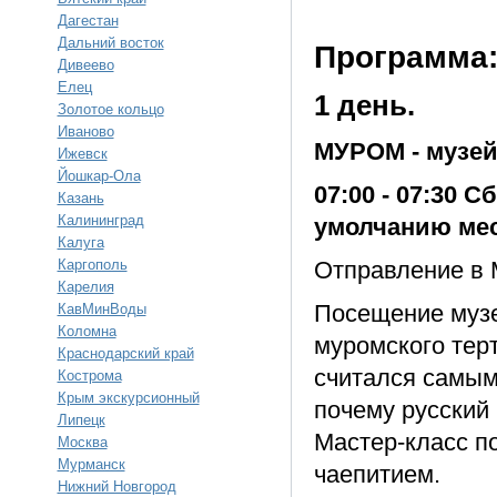
Дагестан
Дальний восток
Программа
Дивеево
Елец
1 день.
Золотое кольцо
Иваново
МУРОМ - музей
Ижевск
Йошкар-Ола
07:00 - 07:30 
Казань
Калининград
умолчанию мес
Калуга
Каргополь
Отправление в 
Карелия
Посещение музе
КавМинВоды
Коломна
муромского терт
Краснодарский край
считался самым 
Кострома
Крым экскурсионный
почему русский 
Липецк
Мастер-класс п
Москва
Мурманск
чаепитием.
Нижний Новгород