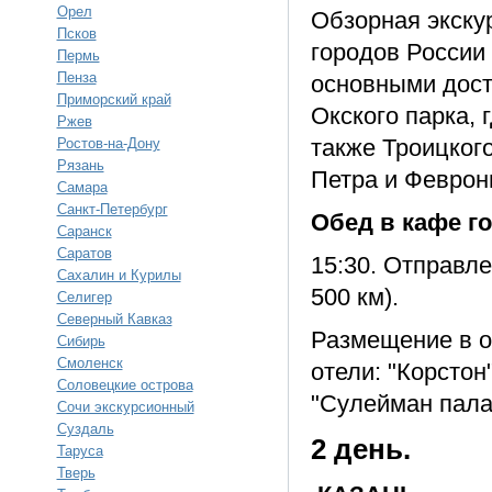
Орел
Обзорная экску
Псков
городов России 
Пермь
Пенза
основными дост
Приморский край
Окского парка, 
Ржев
также Троицког
Ростов-на-Дону
Рязань
Петра и Февронь
Самара
Санкт-Петербург
Обед в кафе го
Саранск
Саратов
15:30. Отправле
Сахалин и Курилы
500 км).
Селигер
Северный Кавказ
Размещение в от
Сибирь
Смоленск
отели: "Корстон
Соловецкие острова
"Сулейман палас"
Сочи экскурсионный
Суздаль
2 день.
Таруса
Тверь