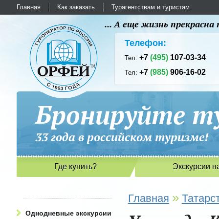
Главная
Как заказать
Турагентствам и туристам
... А еще жизнь прекрасн
Телефон:
+7
(495)
107-03-34
Тел:
+7
(985)
906-16-02
Тел:
Бронируйте ту
33 года в российском туриз
Где купить?
Экскурсии н
»
Главная
Татарс
Однодневные экскурсии