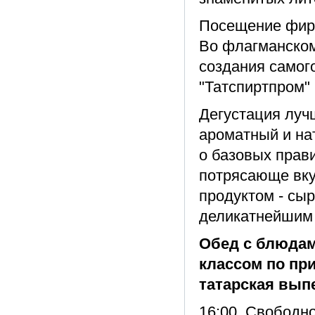
Посещение фирм
Во флагманском
создания самог
"Татспиртпром" 
Дегустация лучш
ароматный и на
о базовых прави
потрясающе вк
продуктом - сы
деликатнейшим
Обед с блюдам
классом по пр
татарская выпе
16:00. Свободн