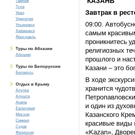
КАЗАНЬ
Тамбов
Тула
Завтрак в рест
Урал
Удмуртия
09:00. Автобус
Ульяновск
Хабаровск
самым красивым
Ярославль
проникнитесь у
Туры по Абхазии
религиозных теч
Абхазия
прошлого и нас
Туры по Белоруссии
Казани – это бо
Беларусь
В ходе экскурси
Отдых в Крыму
хранится чудот
Алупка
Петропавловски
Алушта
Анапа
и один из духо
Евпатория
Казанского Кре
Мисхор
Симеиз
красивые виды н
Судак
«Kazan», Дворе
Феодосия