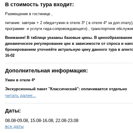
В стоимость тура входит:
Размещение в гостинице ,
питание: завтрак + 2 обеда+ужин в отеле 3* ( в отеле 4* за доп.плат
программе и услуги гида-сопровождающего) , транспортное обслуж
Внимание! В таблице указаны базовые цены. В ценообразовании
динамическое регулирование цен в зависимости от спроса и нап
бронированием уточняйте актуальную цену данного тура в агентст
16-02
Дополнительная информация:
Ужин в отеле 4*
Экскурсионный пакет "Классический": оплачивается отдельно
читать далее...
● посещение территории Ростовского кремля г. Ростов Великий
● экспозиция «Малые переходы по стенам Ростовского Кремля» (с ма
Даты:
ростовской финифти» (с октября по апрель) г. Ростов Великий,
08.08-09.08, 15.08-16.08, 22.08-23.08
● посещение Ипатьевского монастыря г. Кострома,
все даты
● Посещение дома-музея И. Левитана либо Музея пейзажа (период орг