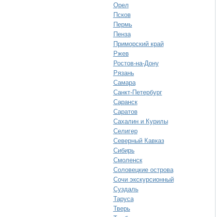
Орел
Псков
Пермь
Пенза
Приморский край
Ржев
Ростов-на-Дону
Рязань
Самара
Санкт-Петербург
Саранск
Саратов
Сахалин и Курилы
Селигер
Северный Кавказ
Сибирь
Смоленск
Соловецкие острова
Сочи экскурсионный
Суздаль
Таруса
Тверь