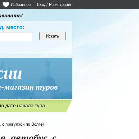
Избранное
Вход
/ Регистрация
твовать!
д, место:
сии
магазин туров
по дате начала тура
 с прогулкой по Волге)
я, автобус, с