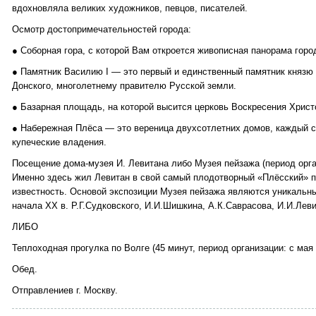
вдохновляла великих художников, певцов, писателей.
Осмотр достопримечательностей города:
● Соборная гора, с которой Вам откроется живописная панорама горо
● Памятник Василию I — это первый и единственный памятник князю
Донского, многолетнему правителю Русской земли.
● Базарная площадь, на которой высится церковь Воскресения Христо
● Набережная Плёса — это вереница двухсотлетних домов, каждый с
купеческие владения.
Посещение дома-музея И. Левитана либо Музея пейзажа (период орган
Именно здесь жил Левитан в свой самый плодотворный «Плёсский» 
известность. Основой экспозиции Музея пейзажа являются уникальны
начала XX в. Р.Г.Судковского, И.И.Шишкина, А.К.Саврасова, И.И.Лев
ЛИБО
Теплоходная прогулка по Волге (45 минут, период организации: с мая 
Обед.
Отправлениев г. Москву.