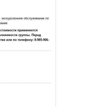
у), экскурсионное обслуживание по
ивание
 стоимости применяется
олняемости группы. Перед
ве или по телефону: 8-985-906-
я по сентябрь), ЛИБО «Музей
анизации: с ноября по апрель)