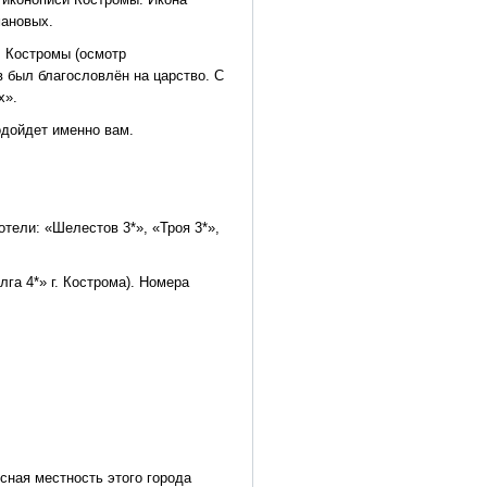
мановых.
. Костромы (осмотр
в был благословлён на царство. С
х».
одойдет именно вам.
отели: «Шелестов 3*», «Троя 3*»,
га 4*» г. Кострома). Номера
сная местность этого города