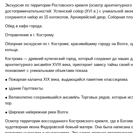
Экскурсия по территории Ростовского кремля (осмотр архитектурного
достопримечательностей: Успенский собор (XVI в.) с уникальной звон
сохранился набор из 15 колоколов, Архиерейский двор, Соборная пл
Обед в кафе города.
Отправление в г. Кострому.
Обзорная экскурсия по г. Костроме, красивейшему городу на Волге, 
кольца.
Кострома — древний купеческий город, который сохранил до наших д
архитектурного ансамбля XVIII века, приоткроет завесу тайны своей 
познакомит с уникальными объектами показа:
● Пожарная каланча XIX века, выдающийся памятник классицизма.
● здание Гауптвахты.
● Великолепно сохранившийся ансамбль Торговых рядов, которые ис
пор.
● Широкая набережная реки Волги.
Осмотр территории воссозданного Костромского кремля, где в Богоя
чудотворная икона Федоровской божьей матери. Она была написана о
великими чудесами и исцелениями. Это самое древнее произведение