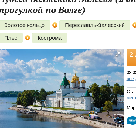
прогулкой по Волге)
Золотое кольцо
Переславль-Залесский
Плес
Кострома
2 
08.0
все
Стар
мест
Мар