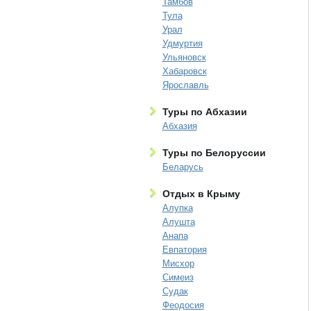
Тамбов
Тула
Урал
Удмуртия
Ульяновск
Хабаровск
Ярославль
Туры по Абхазии
Абхазия
Туры по Белоруссии
Беларусь
Отдых в Крыму
Алупка
Алушта
Анапа
Евпатория
Мисхор
Симеиз
Судак
Феодосия