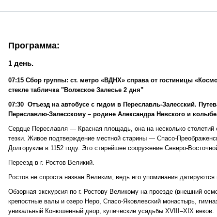
Программа:
1 день.
07:15 Сбор группы: ст. метро «ВДНХ» справа от гостиницы «Косм
стекле табличка "Волжское Залесье 2 дня"
07:30 Отъезд на автобусе с гидом в Переславль-Залесский. Путе
Переславлю-Залесскому – родине Александра Невского и колыбе
Сердце Переславля — Красная площадь, она на несколько столетий
тезки. Живое подтверждение местной старины — Спасо-Преображенс
Долгоруким в 1152 году. Это старейшее сооружение Северо-Восточно
Переезд в г. Ростов Великий.
Ростов не спроста назван Великим, ведь его упоминания датируются 
Обзорная экскурсия по г. Ростову Великому на проезде (внешний осм
крепостные валы и озеро Неро, Спасо-Яковлевский монастырь, гимназ
уникальный Конюшенный двор, купеческие усадьбы XVIII–XIX веков.