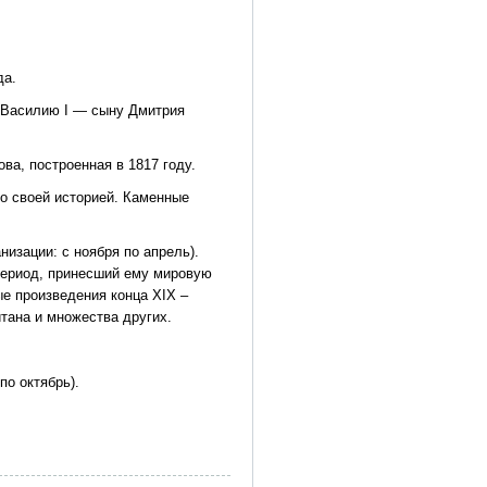
да.
 Василию I — сыну Дмитрия
ва, построенная в 1817 году.
о своей историей. Каменные
изации: с ноября по апрель).
период, принесший ему мировую
е произведения конца XIX –
итана и множества других.
по октябрь).