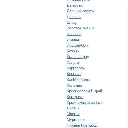
Дагестан
Дальний восток
Дивеево
Елец
Золотое кольцо
Иваново
Ижевск
Йошкар-Ола
Казань
Калининград
Калуга
Каргополь
Карелия
КавМинВоды
Коломна
Краснодарский край
Кострома
Крым экскурсионный
Липецк
Москва
Мурманск
Нижний Новгород