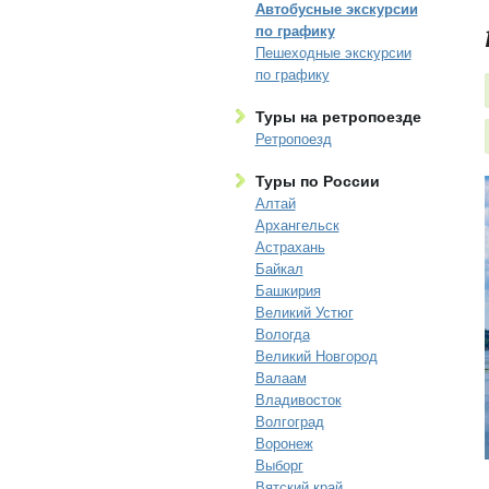
Автобусные экскурсии
по графику
Пешеходные экскурсии
по графику
Туры на ретропоезде
Ретропоезд
Туры по России
Алтай
Архангельск
Астрахань
Байкал
Башкирия
Великий Устюг
Вологда
Великий Новгород
Валаам
Владивосток
Волгоград
Воронеж
Выборг
Вятский край