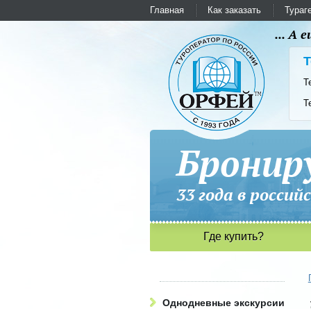
Главная
Как заказать
Тураг
... А
Т
Т
Т
Бронир
33 года в рос
Где купить?
Однодневные экскурсии