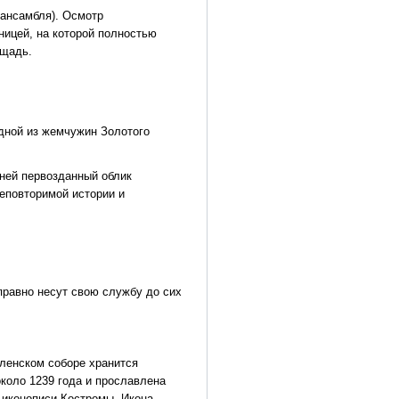
 ансамбля). Осмотр
ницей, на которой полностью
ощадь.
одной из жемчужин Золотого
ней первозданный облик
неповторимой истории и
правно несут свою службу до сих
вленском соборе хранится
коло 1239 года и прославлена
 иконописи Костромы. Икона