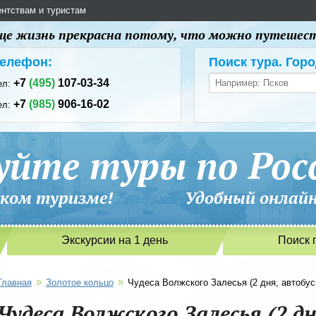
ентствам и туристам
 еще жизнь прекрасна потому, что можно путешес
елефон:
Поиск тура. Горо
+7
(495)
107-03-34
ел:
+7
(985)
906-16-02
ел:
уйте туры по Рос
сийском туризме! Удобный онлайн-
Экскурсии на 1 день
Поиск 
»
»
Главная
Золотое кольцо
Чудеса Волжского Залесья (2 дня, автобус,
Чудеса Волжского Залесья (2 дн