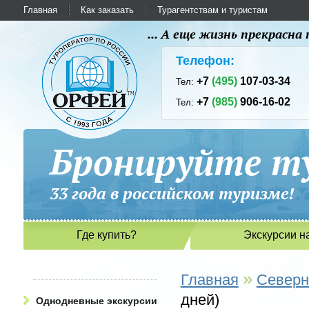
Главная
Как заказать
Турагентствам и туристам
... А еще жизнь прекрасн
Телефон:
+7
(495)
107-03-34
Тел:
+7
(985)
906-16-02
Тел:
Бронируйте ту
33 года в российском туриз
Где купить?
Экскурсии н
»
Главная
Северн
дней)
Однодневные экскурсии