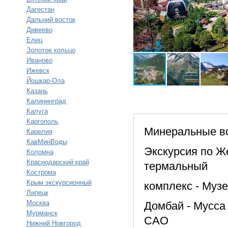
Дагестан
Дальний восток
Дивеево
Елец
Золотое кольцо
Иваново
Ижевск
Йошкар-Ола
Казань
Калининград
Калуга
Каргополь
Минеральные вод
Карелия
КавМинВоды
Экскурсия по Же
Коломна
Краснодарский край
термальный
Кострома
Крым экскурсионный
комплекс - Музе
Липецк
Москва
Домбай - Мусса
Мурманск
САО
Нижний Новгород