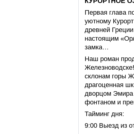
КУРОРТНОЕ О
Первая глава по
уютному Курорт
древней Греции
настоящим «Орл
замка…
Наш роман прод
Железноводске!
склонам горы Ж
драгоценная шк
дворцом Эмира 
фонтаном и пре
Тайминг дня:
9:00 Выезд из о