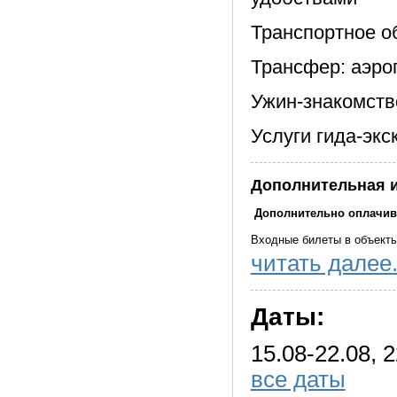
Транспортное о
Трансфер: аэроп
Ужин-знакомств
Услуги гида-экс
Дополнительная 
Дополнительно оплачив
Входные билеты в объекты
читать далее.
Курортный сбор
Подъемы по канатным дор
Даты:
Экологические сборы
Также вы можете дополнит
15.08-22.08, 2
Входные билеты в объекты
все даты