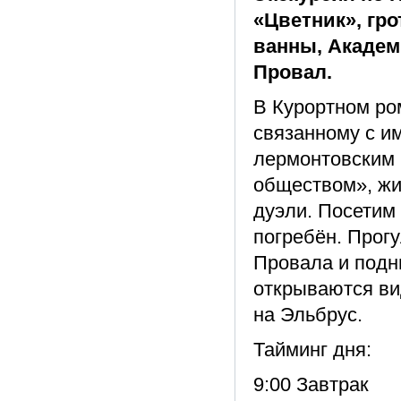
«Цветник», гро
ванны, Академ
Провал.
В Курортном ро
связанному с и
лермонтовским 
обществом», жи
дуэли. Посетим 
погребён. Прог
Провала и подн
открываются вид
на Эльбрус.
Тайминг дня:
9:00 Завтрак