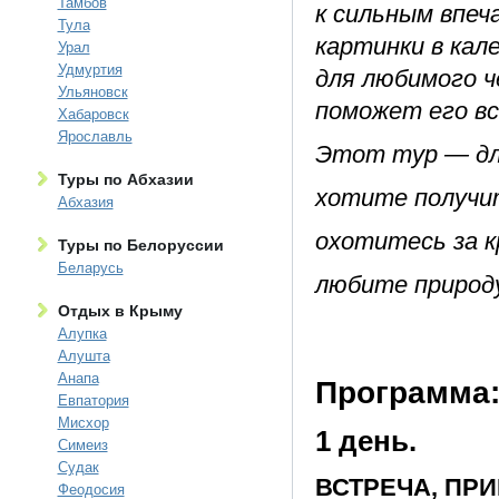
Тамбов
к сильным впеч
Тула
картинки в кал
Урал
Удмуртия
для любимого ч
Ульяновск
поможет его в
Хабаровск
Ярославль
Этот тур — для
Туры по Абхазии
хотите получи
Абхазия
охотитесь за 
Туры по Белоруссии
Беларусь
любите природу
Отдых в Крыму
Алупка
Алушта
Анапа
Программа
Евпатория
Мисхор
1 день.
Симеиз
Судак
ВСТРЕЧА, ПР
Феодосия