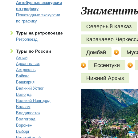
Автобусные экскурсии
Знаменитые
по графику
Пешеходные экскурсии
по графику
Северный Кавказ
Туры на ретропоезде
Карачаево-Черкесс
Ретропоезд
Туры по России
Домбай
Мус
Алтай
Архангельск
Ессентуки
Астрахань
Байкал
Нижний Архыз
Башкирия
Великий Устюг
Вологда
Великий Новгород
Валаам
Владивосток
Волгоград
Воронеж
Выборг
Вятский край