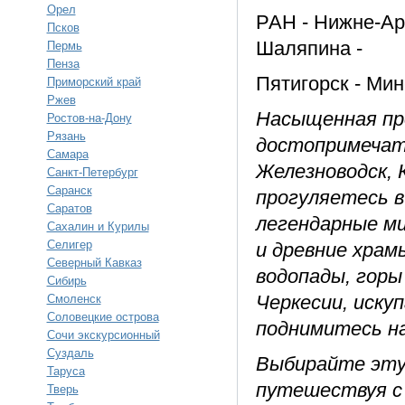
Орел
РАН - Нижне-Ар
Псков
Шаляпина -
Пермь
Пенза
Пятигорск - Ми
Приморский край
Ржев
Насыщенная пр
Ростов-на-Дону
Рязань
достопримечат
Самара
Железноводск, 
Санкт-Петербург
Саранск
прогуляетесь в
Саратов
легендарные м
Сахалин и Курилы
Селигер
и древние храм
Северный Кавказ
водопады, горы
Сибирь
Черкесии, иску
Смоленск
Соловецкие острова
поднимитесь на
Сочи экскурсионный
Суздаль
Выбирайте эту 
Таруса
путешествуя с
Тверь