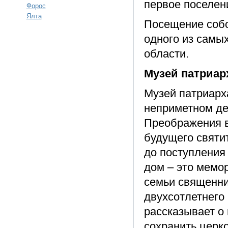
первое поселен
Форос
Ялта
Посещение собо
одного из самы
области.
Музей патриар
Музей патриарх
неприметном де
Преображения в
будущего святит
до поступления
дом – это мемор
семьи священни
двухсотлетнего
рассказывает о
сохранить церк