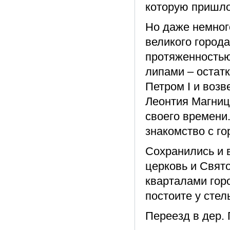
которую пришло
Но даже немног
великого город
протяженностью
липами – остат
Петром I и возв
Леонтия Магниц
своего времени.
знакомство с го
Сохранились и 
церковь и Свят
кварталами гор
постоите у стел
Переезд в дер. 