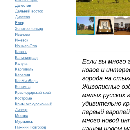
Дагестан
Дальний восток
Дивеево
Елец
Золотое кольцо
Иваново
Ижевск
Йошкар-Ола
Казань
Калининград
Если вы много 
Калуга
новое и интере
Каргополь
Карелия
города на стык
КавМинВоды
Живописные оз
Коломна
Краснодарский край
малых русских 
Кострома
удивительно кр
Крым экскурсионный
Липецк
первый европей
Москва
много новой ин
Мурманск
Нижний Новгород
нашем новом м