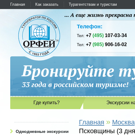
Главная
Как заказать
Турагентствам и туристам
... А еще жизнь прекрасн
Телефон:
+7
(495)
107-03-34
Тел:
+7
(985)
906-16-02
Тел:
Бронируйте ту
33 года в российском туриз
Где купить?
Экскурсии н
»
Главная
Москва
Псковщины (3 дня
Однодневные экскурсии