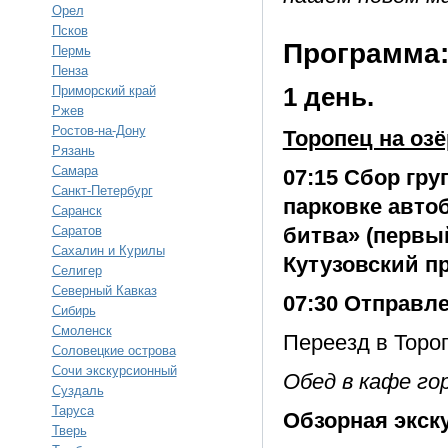
Орел
Псков
Программа
Пермь
Пенза
Приморский край
1 день.
Ржев
Ростов-на-Дону
Торопец на озё
Рязань
Самара
07:15 Сбор гру
Санкт-Петербург
парковке авто
Саранск
Саратов
битва» (первы
Сахалин и Курилы
Кутузовский пр
Селигер
Северный Кавказ
07:30 Отправле
Сибирь
Смоленск
Переезд в Торо
Соловецкие острова
Сочи экскурсионный
Обед в кафе го
Суздаль
Таруса
Обзорная экск
Тверь