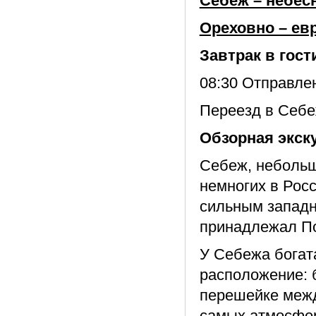
Себеж – небес
Ореховно – ев
Завтрак в гост
08:30 Отправле
Переезд в Себеж
Обзорная экск
Себеж, небольш
немногих в Рос
сильным западны
принадлежал П
У Себежа богат
расположение: 
перешейке межд
самых атмосфер