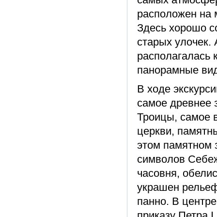
расположен на 
Здесь хорошо с
старых улочек. 
располагалась 
панорамные вид
В ходе экскурси
самое древнее 
Троицы, самое 
церкви, памятн
этом памятном 
символов Себеж
часовня, обели
украшен релье
панно. В центре
приказу Петра I