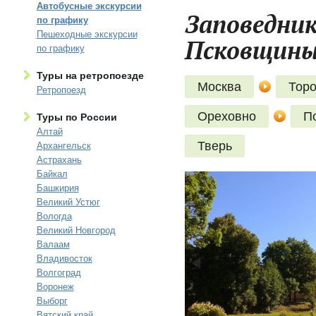
Автобусные экскурсии
Заповедник
по графику
Пешеходные экскурсии
Псковщины 
по графику
Туры на ретропоезде
Москва
Тор
Ретропоезд
Ореховно
П
Туры по России
Алтай
Тверь
Архангельск
Астрахань
Байкал
Башкирия
Великий Устюг
Вологда
Великий Новгород
Валаам
Владивосток
Волгоград
Воронеж
Выборг
Вятский край