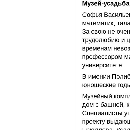
Музей-усадьба
Софья Васильев
математик, тал
За свою не очен
трудолюбию и ц
временам невоз
профессором ма
университете.
В имении Полиб
юношеские годы 
Музейный компл
дом с башней, 
Специалисты ут
проекту выдающ
Брюллова. Усад