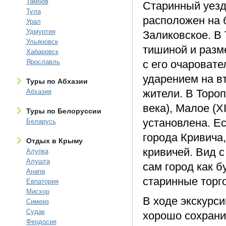
Тамбов
Старинный уездн
Тула
расположен на 
Урал
Удмуртия
Заликовское. В
Ульяновск
тишиной и разм
Хабаровск
Ярославль
с его очаровате
ударением на в
Туры по Абхазии
жители. В Торо
Абхазия
века), Малое (X
Туры по Белоруссии
установлена. Ес
Беларусь
города Кривича
Отдых в Крыму
кривичей. Вид 
Алупка
Алушта
сам город как б
Анапа
старинные торг
Евпатория
Мисхор
В ходе экскурси
Симеиз
Судак
хорошо сохрани
Феодосия