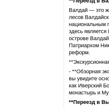
**Переезд в Ва
Валдай — это ж
лесов Валдайск
национальным п
здесь является
острове Валдай
Патриархом Ник
реформ.
**Экскурсионна
- **Обзорная эк
вы увидите осн
как Иверский Б
монастырь и Му
**Переезд в В