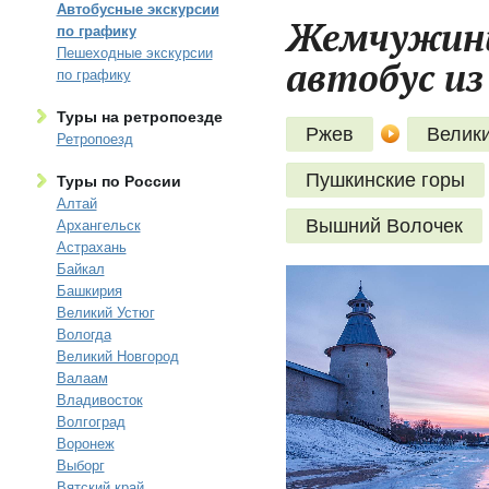
Автобусные экскурсии
Жемчужины 
по графику
Пешеходные экскурсии
автобус из
по графику
Туры на ретропоезде
Ржев
Велики
Ретропоезд
Пушкинские горы
Туры по России
Алтай
Вышний Волочек
Архангельск
Астрахань
Байкал
Башкирия
Великий Устюг
Вологда
Великий Новгород
Валаам
Владивосток
Волгоград
Воронеж
Выборг
Вятский край