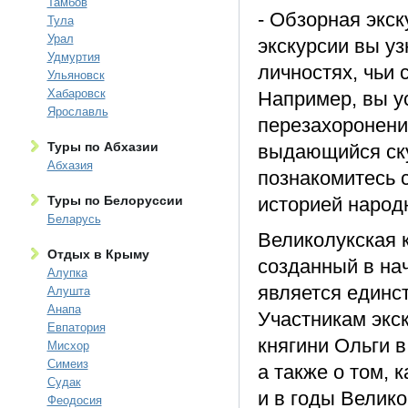
Тамбов
- Обзорная экск
Тула
Урал
экскурсии вы уз
Удмуртия
личностях, чьи 
Ульяновск
Хабаровск
Например, вы у
Ярославль
перезахоронении
Туры по Абхазии
выдающийся ску
Абхазия
познакомитесь 
Туры по Белоруссии
историей народн
Беларусь
Великолукская 
Отдых в Крыму
созданный в нач
Алупка
является единс
Алушта
Анапа
Участникам экс
Евпатория
княгини Ольги в
Мисхор
Симеиз
а также о том, 
Судак
и в годы Велик
Феодосия