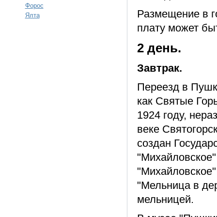
Форос
Размещение в г
Ялта
плату может бы
2 день.
Завтрак.
Переезд в Пушки
как Святые Гор
1924 году, нера
веке Святогорс
создан Государ
"Михайловское".
"Михайловское",
"Мельница в де
мельницей.