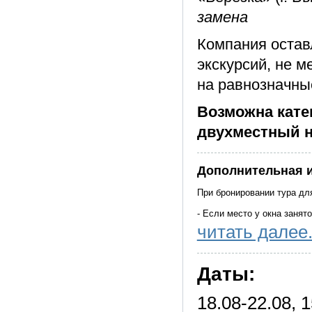
замена
Компания остав
экскурсий, не м
на равнозначны
Возможна кате
двухместный н
Дополнительная 
При бронировании тура дл
- Если место у окна занят
читать далее.
- Сажать одиночного тур
- Допускается посадка оди
Даты:
свободной пары кресел;
- При наличии 2-х занятых
18.08-22.08, 
кресел рядом с одиночным