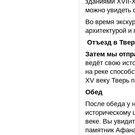
зданиями XVII-X
можно увидеть 
Во время экску
архитектурой и 
Отъезд в Тве
Затем мы отпр
ведёт свою исто
на реке способ
XV веку Тверь п
Обед
После обеда у н
историческому ц
веке. Вы увиди
памятник Афана