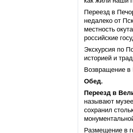
как жили наши п
Переезд в Печо
недалеко от Пск
местность окут
российские госу
Экскурсия по П
историей и трад
Возвращение в 
Обед.
Переезд в Вел
называют музее
сохранил столь
монументальной
Размещение в г