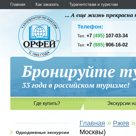
Главная
Как заказать
Турагентствам и туристам
... А еще жизнь прекрасн
Телефон:
+7
(495)
107-03-34
Тел:
+7
(985)
906-16-02
Тел:
Бронируйте ту
33 года в российском туриз
Где купить?
Экскурсии н
»
»
Главная
Ржев
Москвы)
Однодневные экскурсии