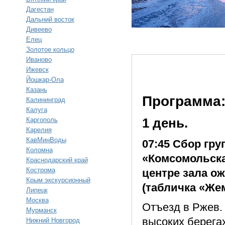
Дагестан
Дальний восток
Дивеево
Елец
Золотое кольцо
Иваново
Ижевск
Йошкар-Ола
Казань
Программа
Калининград
Калуга
Каргополь
1 день.
Карелия
КавМинВоды
07:45 Сбор гру
Коломна
«Комсомольска
Краснодарский край
Кострома
центре зала о
Крым экскурсионный
(табличка «Же
Липецк
Москва
Отъезд в Ржев. 
Мурманск
высоких берегах
Нижний Новгород