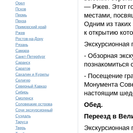
Орел
— Ржев. Этот г
Псков
местами, посвя
Пермь
Пенза
Одним из таких
Приморский край
к открытию кот
Ржев
Ростов-на-Дону
Экскурсионная 
Рязань
Самара
- Обзорная экск
Санкт-Петербург
Саранск
познакомиться 
Саратов
Сахалин и Курилы
- Посещение гр
Селигер
Монумента Сове
Северный Кавказ
настоящим шеде
Сибирь
Смоленск
Обед.
Соловецкие острова
Сочи экскурсионный
Переезд в Вел
Суздаль
Таруса
Экскурсионная 
Тверь