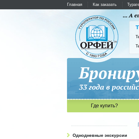
Главная
Как заказать
Тураг
... А
Т
Т
Т
Бронир
33 года в рос
Где купить?
Однодневные экскурсии