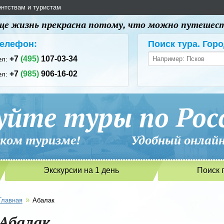
ентствам и туристам
 еще жизнь прекрасна потому, что можно путешес
елефон:
Поиск тура. Горо
+7
(495)
107-03-34
ел:
+7
(985)
906-16-02
ел:
уйте туры по Рос
сийском туризме! Удобный онлайн-
Экскурсии на 1 день
Поиск 
»
Главная
Абалак
Абалак