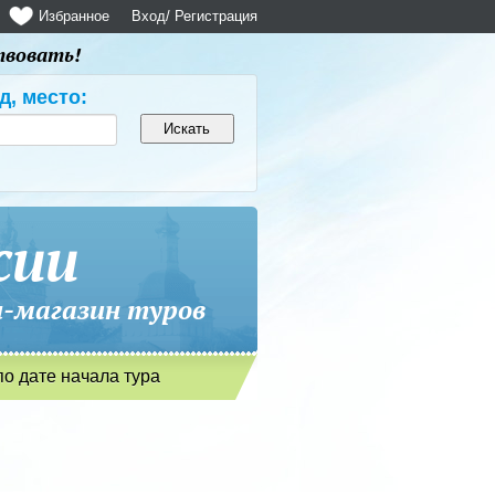
Избранное
Вход
/ Регистрация
твовать!
д, место:
сии
магазин туров
по дате начала тура