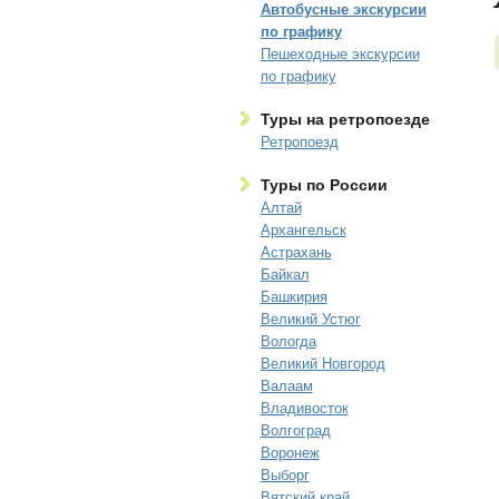
Автобусные экскурсии
по графику
Пешеходные экскурсии
по графику
Туры на ретропоезде
Ретропоезд
Туры по России
Алтай
Архангельск
Астрахань
Байкал
Башкирия
Великий Устюг
Вологда
Великий Новгород
Валаам
Владивосток
Волгоград
Воронеж
Выборг
Вятский край