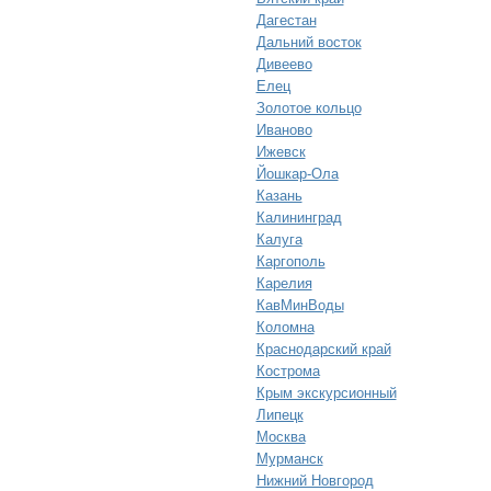
Дагестан
Дальний восток
Дивеево
Елец
Золотое кольцо
Иваново
Ижевск
Йошкар-Ола
Казань
Калининград
Калуга
Каргополь
Карелия
КавМинВоды
Коломна
Краснодарский край
Кострома
Крым экскурсионный
Липецк
Москва
Мурманск
Нижний Новгород