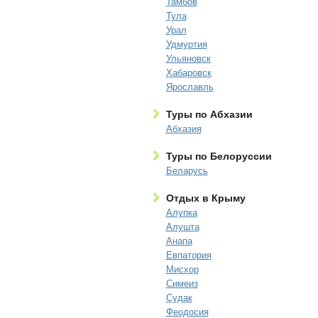
Тамбов
Тула
Урал
Удмуртия
Ульяновск
Хабаровск
Ярославль
Туры по Абхазии
Абхазия
Туры по Белоруссии
Беларусь
Отдых в Крыму
Алупка
Алушта
Анапа
Евпатория
Мисхор
Симеиз
Судак
Феодосия