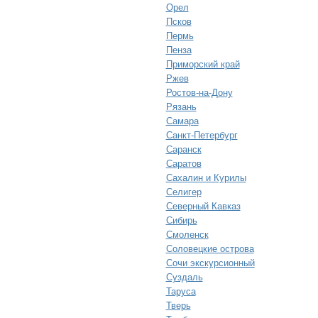
Орел
Псков
Пермь
Пенза
Приморский край
Ржев
Ростов-на-Дону
Рязань
Самара
Санкт-Петербург
Саранск
Саратов
Сахалин и Курилы
Селигер
Северный Кавказ
Сибирь
Смоленск
Соловецкие острова
Сочи экскурсионный
Суздаль
Таруса
Тверь