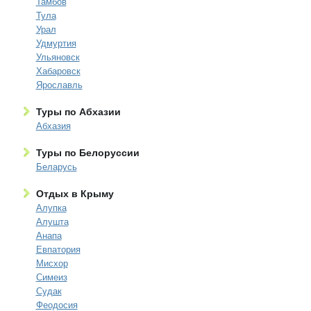
Тамбов
Тула
Урал
Удмуртия
Ульяновск
Хабаровск
Ярославль
Туры по Абхазии
Абхазия
Туры по Белоруссии
Беларусь
Отдых в Крыму
Алупка
Алушта
Анапа
Евпатория
Мисхор
Симеиз
Судак
Феодосия