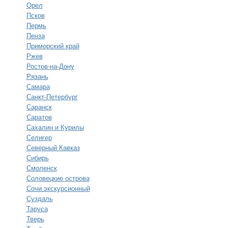
Орел
Псков
Пермь
Пенза
Приморский край
Ржев
Ростов-на-Дону
Рязань
Самара
Санкт-Петербург
Саранск
Саратов
Сахалин и Курилы
Селигер
Северный Кавказ
Сибирь
Смоленск
Соловецкие острова
Сочи экскурсионный
Суздаль
Таруса
Тверь