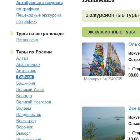
Автобусные экскурсии
по графику
экскурсионные туры
Пешеходные экскурсии
по графику
экскурсионные туры
Туры на ретропоезде
Ретропоезд
Ольх
Туры по России
Иркут
Алтай
Остро
Архангельск
Стар
Астрахань
08.08 
Байкал
Маршрут №1940705
Башкирия
Великий Устюг
Вологда
Великий Новгород
Все к
Валаам
Владивосток
Иркут
Волгоград
Ольх
Воронеж
Стар
Выборг
13.08 
Вятский край