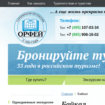
Главная
Как заказать
Турагентствам и туристам
... А еще жизнь прекрасн
Телефон:
+7
(495)
107-03-34
Тел:
+7
(985)
906-16-02
Тел:
Бронируйте ту
33 года в российском туриз
Где купить?
Экскурсии н
»
Главная
Байкал
Байкал
Однодневные экскурсии