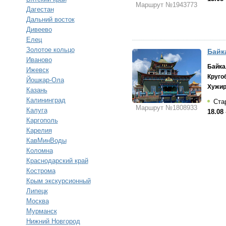
Маршрут №1943773
Дагестан
Дальний восток
Дивеево
Елец
Золотое кольцо
Байк
Иваново
Байка
Ижевск
Круго
Йошкар-Ола
Хужи
Казань
Калининград
Стар
Маршрут №1808933
Калуга
18.08 
Каргополь
Карелия
КавМинВоды
Коломна
Краснодарский край
Кострома
Крым экскурсионный
Липецк
Москва
Мурманск
Нижний Новгород