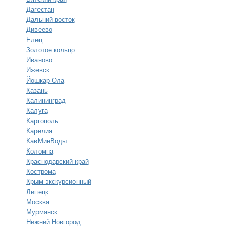
Дагестан
Дальний восток
Дивеево
Елец
Золотое кольцо
Иваново
Ижевск
Йошкар-Ола
Казань
Калининград
Калуга
Каргополь
Карелия
КавМинВоды
Коломна
Краснодарский край
Кострома
Крым экскурсионный
Липецк
Москва
Мурманск
Нижний Новгород