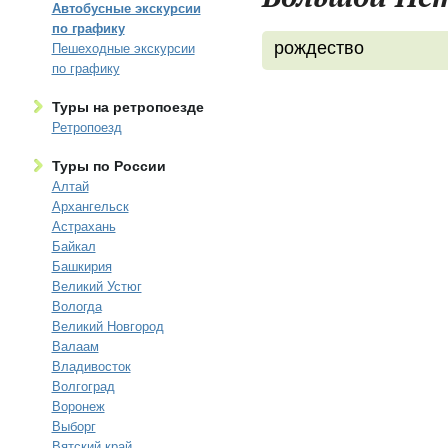
Автобусные экскурсии
по графику
рождество
Пешеходные экскурсии
по графику
Туры на ретропоезде
Ретропоезд
Туры по России
Алтай
Архангельск
Астрахань
Байкал
Башкирия
Великий Устюг
Вологда
Великий Новгород
Валаам
Владивосток
Волгоград
Воронеж
Выборг
Вятский край