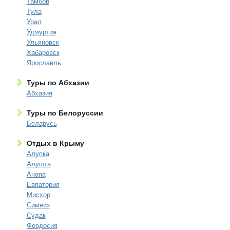
Тамбов
Тула
Урал
Удмуртия
Ульяновск
Хабаровск
Ярославль
Туры по Абхазии
Абхазия
Туры по Белоруссии
Беларусь
Отдых в Крыму
Алупка
Алушта
Анапа
Евпатория
Мисхор
Симеиз
Судак
Феодосия