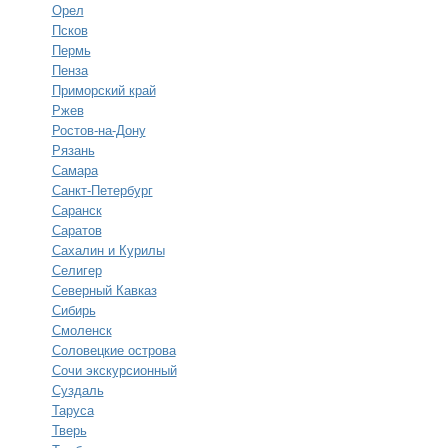
Орел
Псков
Пермь
Пенза
Приморский край
Ржев
Ростов-на-Дону
Рязань
Самара
Санкт-Петербург
Саранск
Саратов
Сахалин и Курилы
Селигер
Северный Кавказ
Сибирь
Смоленск
Соловецкие острова
Сочи экскурсионный
Суздаль
Таруса
Тверь