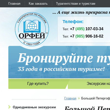
Главная
Как заказать
Турагентствам и туристам
... А еще жизнь прекрасн
Телефон:
+7
(495)
107-03-34
Тел:
+7
(985)
906-16-02
Тел:
Бронируйте ту
33 года в российском туриз
Где купить?
Экскурсии н
»
Главная
Большой Петергоф
Большой Пет
Однодневные экскурсии