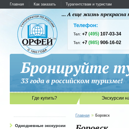
Главная
Как заказать
Турагентствам и туристам
... А еще жизнь прекрасн
Телефон:
+7
(495)
107-03-34
Тел:
+7
(985)
906-16-02
Тел:
Бронируйте ту
33 года в российском туриз
Где купить?
Экскурсии н
»
Главная
Боровск
Боровск
Однодневные экскурсии