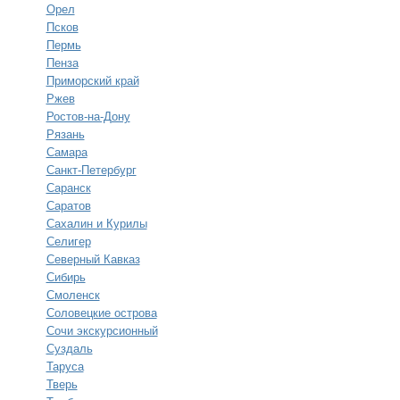
Орел
Псков
Пермь
Пенза
Приморский край
Ржев
Ростов-на-Дону
Рязань
Самара
Санкт-Петербург
Саранск
Саратов
Сахалин и Курилы
Селигер
Северный Кавказ
Сибирь
Смоленск
Соловецкие острова
Сочи экскурсионный
Суздаль
Таруса
Тверь