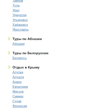
Тамбов
Тула
Урал
Удмуртия
Ульяновск
Хабаровск
Ярославль
Туры по Абхазии
Абхазия
Туры по Белоруссии
Беларусь
Отдых в Крыму
Алупка
Алушта
Анапа
Евпатория
Мисхор
Симеиз
Судак
Феодосия