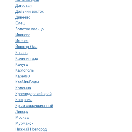
Дагестан
Дальний восток
Дивеево
Елец
Золотое кольцо
Иваново
Ижевск
Йошкар-Ола
Казань
Калининград
Калуга
Каргополь
Карелия
КавМинВоды
Коломна
Краснодарский край
Кострома
Крым экскурсионный
Липецк
Москва
Мурманск
Нижний Новгород