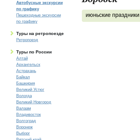
Автобусные экскурсии
по графику
июньские праздники
Пешеходные экскурсии
по графику
Туры на ретропоезде
Ретропоезд
Туры по России
Алтай
Архангельск
Астрахань
Байкал
Башкирия
Великий Устюг
Вологда
Великий Новгород
Валаам
Владивосток
Волгоград
Воронеж
Выборг
Вятский край