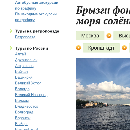
Автобусные экскурсии
Брызги фон
по графику
Пешеходные экскурсии
моря солён
по графику
Туры на ретропоезде
Москва
Выс
Ретропоезд
Кронштадт
Туры по России
Алтай
Архангельск
Астрахань
Байкал
Башкирия
Великий Устюг
Вологда
Великий Новгород
Валаам
Владивосток
Волгоград
Воронеж
Выборг
Вятский край