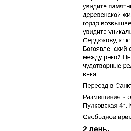
увидите памятн
деревенской жиз
гордо возвышае
увидите уникал
Сердюкову, клю
Богоявленский 
между рекой Цн
чудотворные ре
века.
Переезд в Санкт
Размещение в о
Пулковская 4*, 
Свободное вре
2 день.