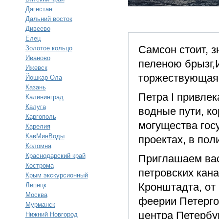
Дагестан
Дальний восток
Дивеево
Елец
Самсон стоит, 
Золотое кольцо
Иваново
пеленою брызг,
Ижевск
торжествующая 
Йошкар-Ола
Казань
Петра I привлек
Калининград
Калуга
водные пути, к
Каргополь
могущества госу
Карелия
КавМинВоды
проектах, в поли
Коломна
Краснодарский край
Приглашаем вас
Кострома
петровских кан
Крым экскурсионный
Кронштадта, от
Липецк
Москва
феерии Петерго
Мурманск
центра Петербу
Нижний Новгород