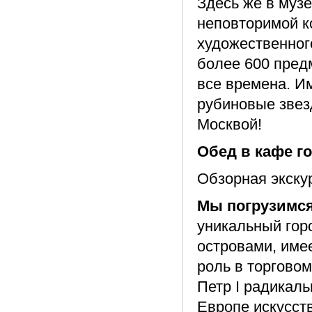
Здесь же в музе
неповторимой к
художественног
более 600 предм
все времена. И
рубиновые звез
Москвой!
Обед в кафе г
Обзорная экскур
Мы погрузимся
уникальный гор
островами, име
роль в торговом 
Петр I радикаль
Европе искусст