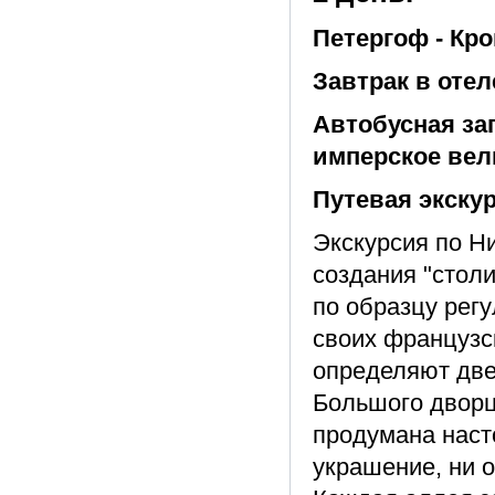
Петергоф - Кр
Завтрак в оте
Автобусная за
имперское вели
Путевая экскур
Экскурсия по Ни
создания "стол
по образцу рег
своих французс
определяют две
Большого дворц
продумана насто
украшение, ни о