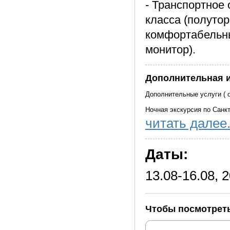
- Транспортное
класса (полуто
комфортабельны
монитор).
Дополнительная 
Дополнительные услуги ( о
Ночная экскурсия по Санкт
читать далее.
Ночная экскурсия по Санкт
Экскурсия по рекам и кана
Даты:
Экскурсия по рекам и кана
Примечание
13.08-16.08, 2
- время прибытия в Москв
программы
Чтобы посмотреть
- время и порядок предост
сохранении их объёма и к