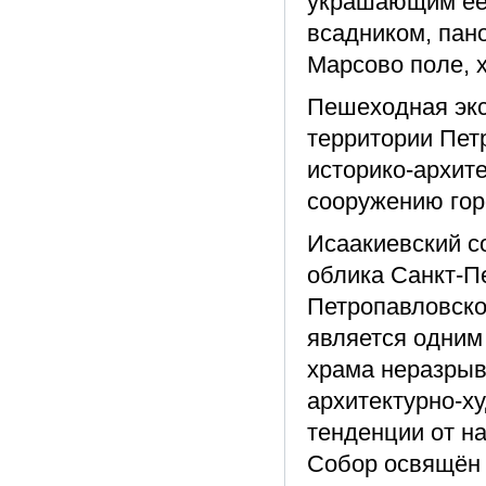
украшающим её 
всадником, пан
Марсово поле, 
Пешеходная экс
территории Пет
историко-архит
сооружению гор
Исаакиевский с
облика Санкт-П
Петропавловско
является одним
храма неразрыв
архитектурно-х
тенденции от на
Собор освящён 