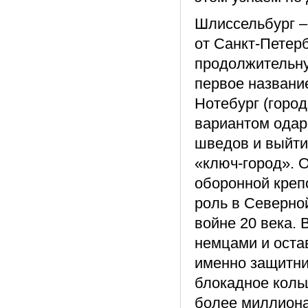
Шлиссельбург –
от Санкт-Петерб
продолжительну
первое названи
Нотебург (горо
вариантом одар
шведов и выйти
«ключ-город». 
оборонной креп
роль в Северной
войне 20 века. 
немцами и оста
именно защитни
блокадное кольц
более миллиона