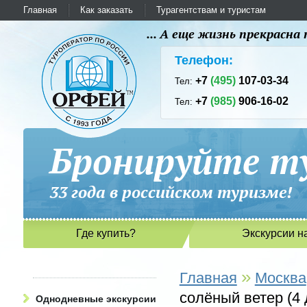
Главная
Как заказать
Турагентствам и туристам
... А еще жизнь прекрасн
Телефон:
+7
(495)
107-03-34
Тел:
+7
(985)
906-16-02
Тел:
Бронируйте ту
33 года в российском туриз
Где купить?
Экскурсии н
»
Главная
Москва
солёный ветер (4 
Однодневные экскурсии