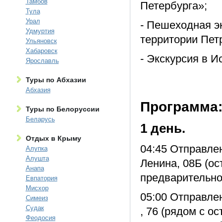
Тамбов
Петербурга»;
Тула
Урал
- Пешеходная э
Удмуртия
территории Пет
Ульяновск
Хабаровск
- Экскурсия в И
Ярославль
Туры по Абхазии
Абхазия
Программа
Туры по Белоруссии
Беларусь
1 день.
Отдых в Крыму
04:45 Отправлен
Алупка
Алушта
Ленина, 08Б (ос
Анапа
предварительно
Евпатория
Мисхор
05:00 Отправлен
Симеиз
Судак
, 76 (рядом с о
Феодосия