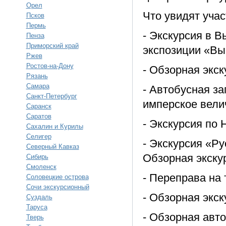
Орел
Что увидят учас
Псков
Пермь
- Экскурсия в 
Пенза
Приморский край
экспозиции «Вы
Ржев
Ростов-на-Дону
- Обзорная экс
Рязань
Самара
- Автобусная за
Санкт-Петербург
имперское величи
Саранск
Саратов
- Экскурсия по
Сахалин и Курилы
Селигер
- Экскурсия «Р
Северный Кавказ
Обзорная экску
Сибирь
Смоленск
- Переправа на
Соловецкие острова
Сочи экскурсионный
- Обзорная экск
Суздаль
Таруса
- Обзорная авт
Тверь