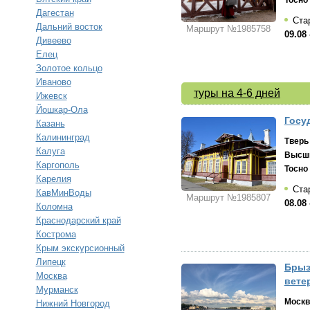
Тосно
Дагестан
Ста
Дальний восток
Маршрут №1985758
09.08 
Дивеево
Елец
Золотое кольцо
Иваново
туры на 4-6 дней
Ижевск
Йошкар-Ола
Госу
Казань
Калининград
Тверь
Калуга
Высши
Каргополь
Тосно
Карелия
Стар
КавМинВоды
Маршрут №1985807
08.08 
Коломна
Краснодарский край
Кострома
Крым экскурсионный
Липецк
Брыз
Москва
ветер
Мурманск
Москв
Нижний Новгород