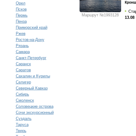
Кронш
Орел
Псков
Стар
Маршрут №1993128
Пермь
13.08 
Пенза
Приморский край
Ржев
Ростов-на-Дону
Рязань
Самара
Санкт-Петербург
Саранск
Саратов
Сахалин и Курилы
Селигер
Северный Кавказ
Сибирь
Смоленск
Соловецкие острова
Сочи экскурсионный
Суздаль
Таруса
Тверь