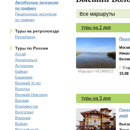
Автобусные экскурсии
по графику
Все маршруты
Пешеходные экскурсии
по графику
туры на 2 дня
Туры на ретропоезде
Ретропоезд
Поэт
Москв
Туры по России
Иверс
Алтай
Велик
Архангельск
Астрахань
Стар
Маршрут №1988022
Байкал
15.08 
Башкирия
Великий Устюг
Вологда
Великий Новгород
туры на 3 дня
Валаам
Владивосток
Госу
Волгоград
дня)
Воронеж
Выборг
Высши
Вятский край