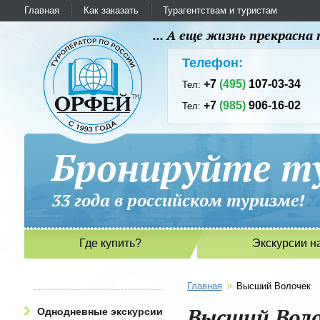
Главная
Как заказать
Турагентствам и туристам
... А еще жизнь прекрасн
Телефон:
+7
(495)
107-03-34
Тел:
+7
(985)
906-16-02
Тел:
Бронируйте ту
33 года в российском туриз
Где купить?
Экскурсии н
»
Главная
Высший Волочек
Высший Воло
Однодневные экскурсии