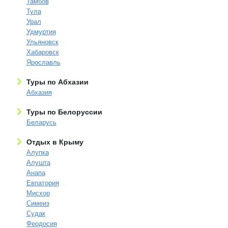
Тамбов
Тула
Урал
Удмуртия
Ульяновск
Хабаровск
Ярославль
Туры по Абхазии
Абхазия
Туры по Белоруссии
Беларусь
Отдых в Крыму
Алупка
Алушта
Анапа
Евпатория
Мисхор
Симеиз
Судак
Феодосия