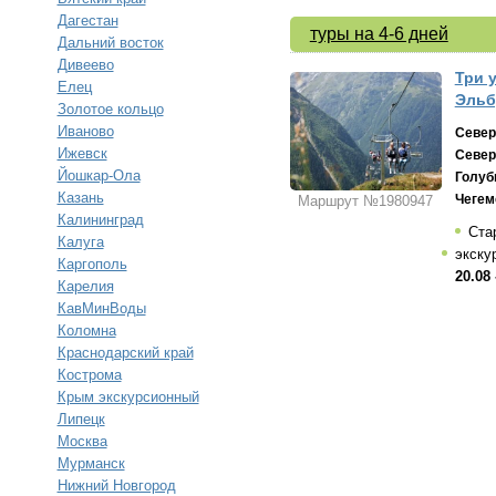
Дагестан
туры на 4-6 дней
Дальний восток
Дивеево
Три 
Елец
Эльб
Золотое кольцо
Иваново
Север
Ижевск
Север
Йошкар-Ола
Голуб
Казань
Чегем
Маршрут №1980947
Калининград
Ста
Калуга
экску
Каргополь
20.08 
Карелия
КавМинВоды
Коломна
Краснодарский край
Кострома
Крым экскурсионный
Липецк
Москва
Мурманск
Нижний Новгород