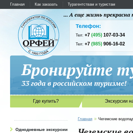
Главная
Как заказать
Турагентствам и туристам
... А еще жизнь прекрасн
Телефон:
+7
(495)
107-03-34
Тел:
+7
(985)
906-16-02
Тел:
Бронируйте ту
33 года в российском туриз
Где купить?
Экскурсии н
»
Главная
Чегемские водопа
Чегемские в
Однодневные экскурсии