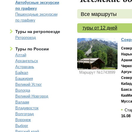
Автобусные экскурсии
по графику
Все маршруты
Пешеходные экскурсии
по графику
туры от 12 дней
Туры на ретропоезде
Ретропоезд
Сокр
Север
Туры по России
Нарын
Алтай
Арани
Архангельск
Чирке
Астрахань
Аргун
Маршрут №1743899
Байкал
Север
Башкирия
Кабар
Великий Устюг
Бакса
Вологда
КавМ
Великий Новгород
Мусса
Валаам
Владивосток
Ста
Волгоград
16.08 
Воронеж
Выборг
Вятский край