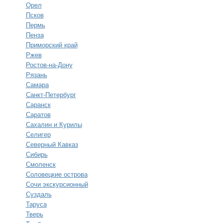
Орел
Псков
Пермь
Пенза
Приморский край
Ржев
Ростов-на-Дону
Рязань
Самара
Санкт-Петербург
Саранск
Саратов
Сахалин и Курилы
Селигер
Северный Кавказ
Сибирь
Смоленск
Соловецкие острова
Сочи экскурсионный
Суздаль
Таруса
Тверь