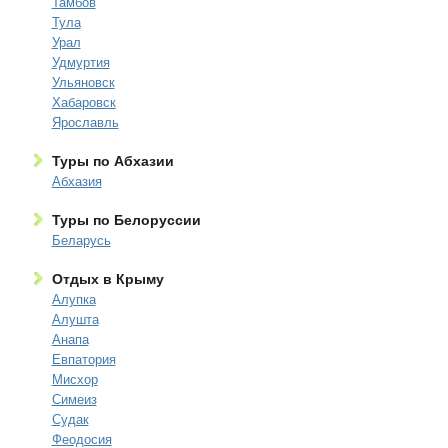
Тамбов
Тула
Урал
Удмуртия
Ульяновск
Хабаровск
Ярославль
Туры по Абхазии
Абхазия
Туры по Белоруссии
Беларусь
Отдых в Крыму
Алупка
Алушта
Анапа
Евпатория
Мисхор
Симеиз
Судак
Феодосия