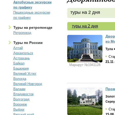
Автобусные экскурсии
по графику
туры на 2 дня
Пешеходные экскурсии
по графику
туры на 2 дня
Туры на ретропоезде
Ретропоезд
Двор
из М
Туры по России
Алтай
Тула
Архангельск
Стар
Астрахань
21.11 
Байкал
Маршрут №1941128
Башкирия
Великий Устюг
Вологда
Великий Новгород
Пром
Валаам
Владивосток
Золот
Волгоград
Серпу
Воронеж
Стар
Выборг
15.08 
Вятский край