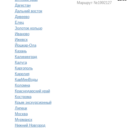
Маршрут №1992127
Дагестан
Дальний восток
Дивеево
Елец
Золотое кольцо
Иваново
Ижевск
Йошкар-Ола
Казань
Калининград
Калуга
Каргополь
Карелия
КавМинВоды
Коломна
Краснодарский край
Кострома
Крым экскурсионный
Липецк
Москва
Мурманск
Нижний Новгород