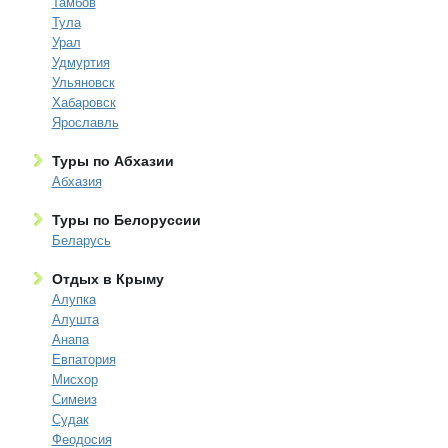
Тамбов
Тула
Урал
Удмуртия
Ульяновск
Хабаровск
Ярославль
Туры по Абхазии
Абхазия
Туры по Белоруссии
Беларусь
Отдых в Крыму
Алупка
Алушта
Анапа
Евпатория
Мисхор
Симеиз
Судак
Феодосия