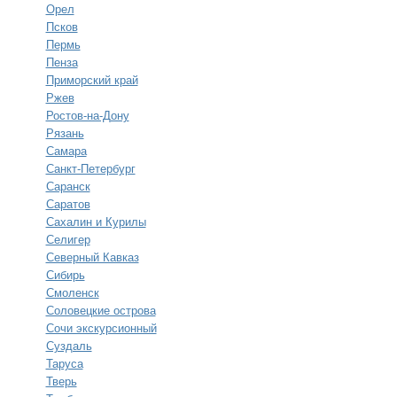
Орел
Псков
Пермь
Пенза
Приморский край
Ржев
Ростов-на-Дону
Рязань
Самара
Санкт-Петербург
Саранск
Саратов
Сахалин и Курилы
Селигер
Северный Кавказ
Сибирь
Смоленск
Соловецкие острова
Сочи экскурсионный
Суздаль
Таруса
Тверь