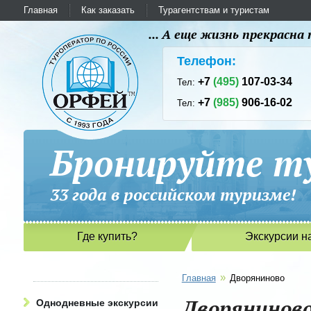
Главная
Как заказать
Турагентствам и туристам
... А еще жизнь прекрасн
Телефон:
+7
(495)
107-03-34
Тел:
+7
(985)
906-16-02
Тел:
Бронируйте ту
33 года в российском туриз
Где купить?
Экскурсии н
»
Главная
Дворяниново
Дворянинов
Однодневные экскурсии