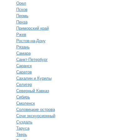
Орел
Псков
Пермь
Пенза
Приморский край
Ржев
Ростов-на-Дону
Рязань
Самара
Санкт-Петербург
Саранск
Саратов
Сахалин и Курилы
Селигер
Северный Кавказ
Сибирь
Смоленск
Соловецкие острова
Сочи экскурсионный
Суздаль
Таруса
Тверь