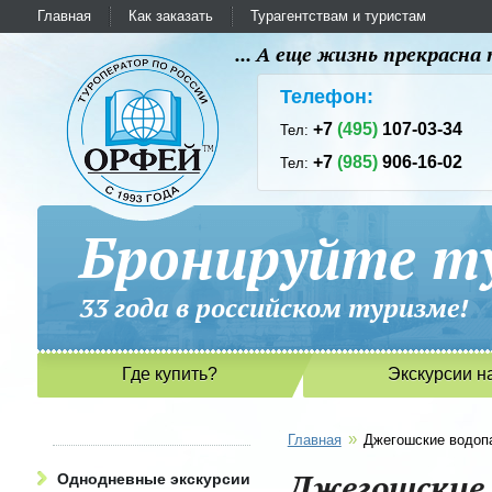
Главная
Как заказать
Турагентствам и туристам
... А еще жизнь прекрасн
Телефон:
+7
(495)
107-03-34
Тел:
+7
(985)
906-16-02
Тел:
Бронируйте ту
33 года в российском туриз
Где купить?
Экскурсии н
»
Главная
Джегошские водоп
Джегошские
Однодневные экскурсии