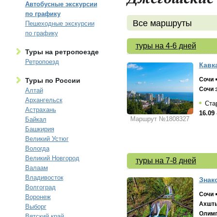
Автобусные экскурсии
по графику
Все маршруты
Пешеходные экскурсии
по графику
туры на 4-6 дней
Туры на ретропоезде
Ретропоезд
Кавк
Сочи
Туры по России
Сочи 
Алтай
Архангельск
Стар
Астрахань
16.09 
Маршрут №1808327
Байкал
Башкирия
Великий Устюг
Вологда
Великий Новгород
туры на 7-8 дней
Валаам
Владивосток
Знако
Волгоград
Сочи
Воронеж
Ахшты
Выборг
Олимп
Вятский край