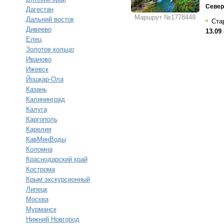
Север
Дагестан
Маршрут №1778449
Дальний восток
Стар
Дивеево
13.09 
Елец
Золотое кольцо
Иваново
Ижевск
Йошкар-Ола
Казань
Калининград
Калуга
Каргополь
Карелия
КавМинВоды
Коломна
Краснодарский край
Кострома
Крым экскурсионный
Липецк
Москва
Мурманск
Нижний Новгород