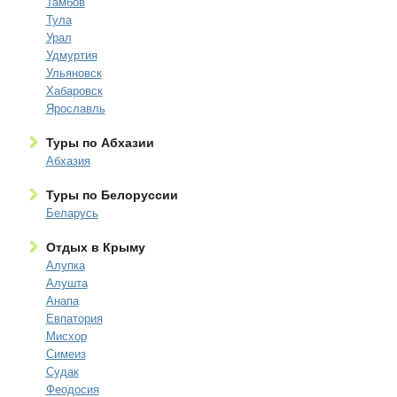
Тамбов
Тула
Урал
Удмуртия
Ульяновск
Хабаровск
Ярославль
Туры по Абхазии
Абхазия
Туры по Белоруссии
Беларусь
Отдых в Крыму
Алупка
Алушта
Анапа
Евпатория
Мисхор
Симеиз
Судак
Феодосия