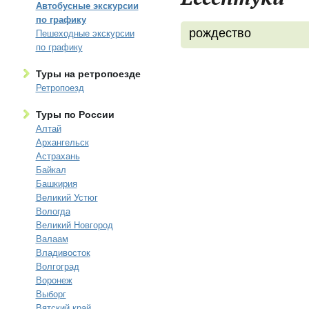
Автобусные экскурсии
по графику
рождество
Пешеходные экскурсии
по графику
Туры на ретропоезде
Ретропоезд
Туры по России
Алтай
Архангельск
Астрахань
Байкал
Башкирия
Великий Устюг
Вологда
Великий Новгород
Валаам
Владивосток
Волгоград
Воронеж
Выборг
Вятский край