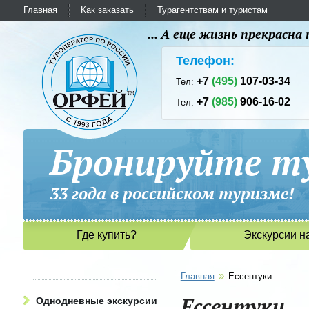
Главная
Как заказать
Турагентствам и туристам
... А еще жизнь прекрасн
Телефон:
+7
(495)
107-03-34
Тел:
+7
(985)
906-16-02
Тел:
Бронируйте ту
33 года в российском туриз
Где купить?
Экскурсии н
»
Главная
Ессентуки
Ессентуки
Однодневные экскурсии