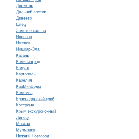
Дагестан
Дальний восток
Дивеево
Елец
Золотое кольцо
Иваново
Ижевск
Йошкар-Ола
Казань
Калининград
Калуга
Каргополь
Карелия
КавМинВоды
Коломна
Краснодарский край
Кострома
Крым экскурсионный
Липецк
Москва
Мурманск
Нижний Новгород