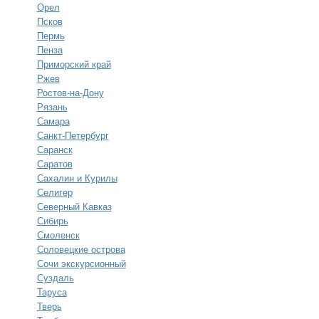
Орел
Псков
Пермь
Пенза
Приморский край
Ржев
Ростов-на-Дону
Рязань
Самара
Санкт-Петербург
Саранск
Саратов
Сахалин и Курилы
Селигер
Северный Кавказ
Сибирь
Смоленск
Соловецкие острова
Сочи экскурсионный
Суздаль
Таруса
Тверь