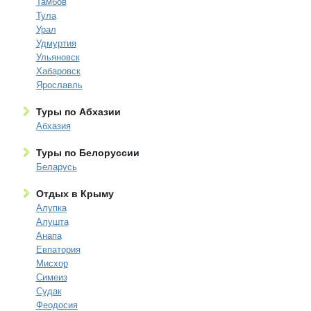
Тамбов
Тула
Урал
Удмуртия
Ульяновск
Хабаровск
Ярославль
Туры по Абхазии
Абхазия
Туры по Белоруссии
Беларусь
Отдых в Крыму
Алупка
Алушта
Анапа
Евпатория
Мисхор
Симеиз
Судак
Феодосия