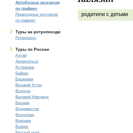
Автобусные экскурсии
по графику
родители с детьми
Пешеходные экскурсии
по графику
Туры на ретропоезде
Ретропоезд
Туры по России
Алтай
Архангельск
Астрахань
Байкал
Башкирия
Великий Устюг
Вологда
Великий Новгород
Валаам
Владивосток
Волгоград
Воронеж
Выборг
Вятский край