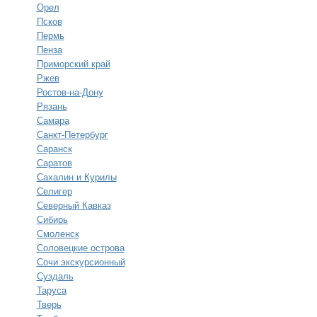
Орел
Псков
Пермь
Пенза
Приморский край
Ржев
Ростов-на-Дону
Рязань
Самара
Санкт-Петербург
Саранск
Саратов
Сахалин и Курилы
Селигер
Северный Кавказ
Сибирь
Смоленск
Соловецкие острова
Сочи экскурсионный
Суздаль
Таруса
Тверь