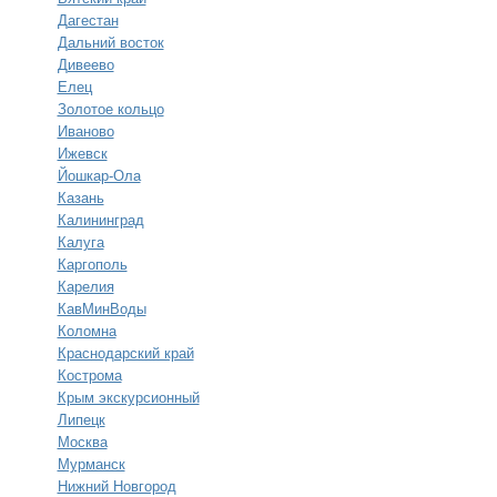
Дагестан
Дальний восток
Дивеево
Елец
Золотое кольцо
Иваново
Ижевск
Йошкар-Ола
Казань
Калининград
Калуга
Каргополь
Карелия
КавМинВоды
Коломна
Краснодарский край
Кострома
Крым экскурсионный
Липецк
Москва
Мурманск
Нижний Новгород