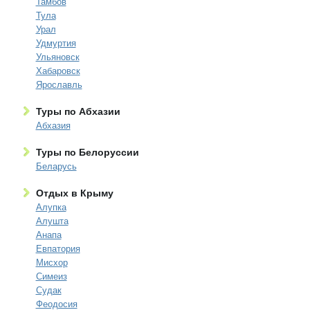
Тамбов
Тула
Урал
Удмуртия
Ульяновск
Хабаровск
Ярославль
Туры по Абхазии
Абхазия
Туры по Белоруссии
Беларусь
Отдых в Крыму
Алупка
Алушта
Анапа
Евпатория
Мисхор
Симеиз
Судак
Феодосия