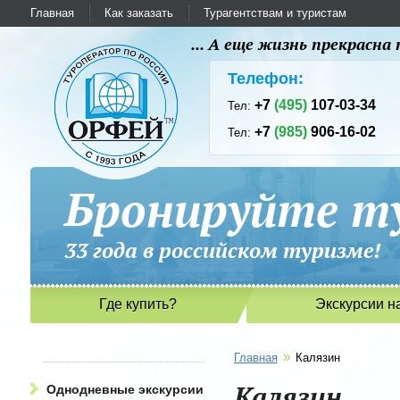
Главная
Как заказать
Турагентствам и туристам
... А еще жизнь прекрасн
Телефон:
+7
(495)
107-03-34
Тел:
+7
(985)
906-16-02
Тел:
Бронируйте ту
33 года в российском туриз
Где купить?
Экскурсии н
»
Главная
Калязин
Калязин
Однодневные экскурсии