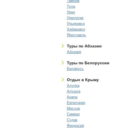
Тамбов
Тула
Урал
Удмуртия
Ульяновск
Хабаровск
Ярославль
Туры по Абхазии
Абхазия
Туры по Белоруссии
Беларусь
Отдых в Крыму
Алупка
Алушта
Анапа
Евпатория
Мисхор
Симеиз
Судак
Феодосия