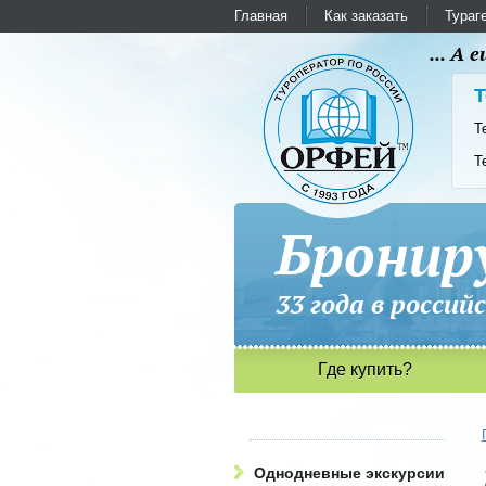
Главная
Как заказать
Тураг
... А
Т
Т
Т
Бронир
33 года в рос
Где купить?
Однодневные экскурсии