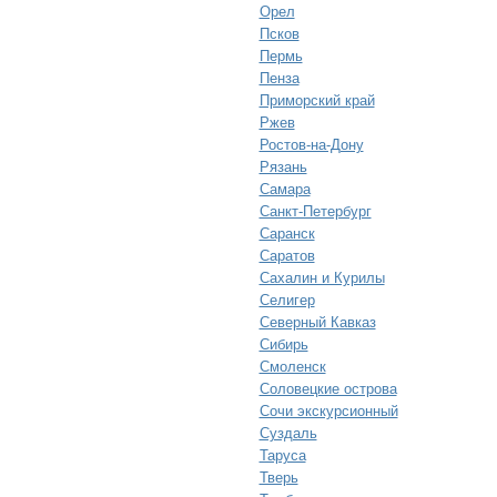
Орел
Псков
Пермь
Пенза
Приморский край
Ржев
Ростов-на-Дону
Рязань
Самара
Санкт-Петербург
Саранск
Саратов
Сахалин и Курилы
Селигер
Северный Кавказ
Сибирь
Смоленск
Соловецкие острова
Сочи экскурсионный
Суздаль
Таруса
Тверь