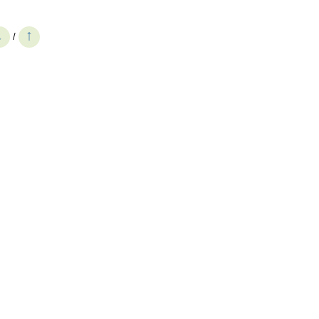
↓
↑
/