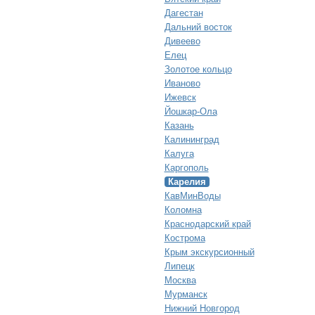
Дагестан
Дальний восток
Дивеево
Елец
Золотое кольцо
Иваново
Ижевск
Йошкар-Ола
Казань
Калининград
Калуга
Каргополь
Карелия
КавМинВоды
Коломна
Краснодарский край
Кострома
Крым экскурсионный
Липецк
Москва
Мурманск
Нижний Новгород