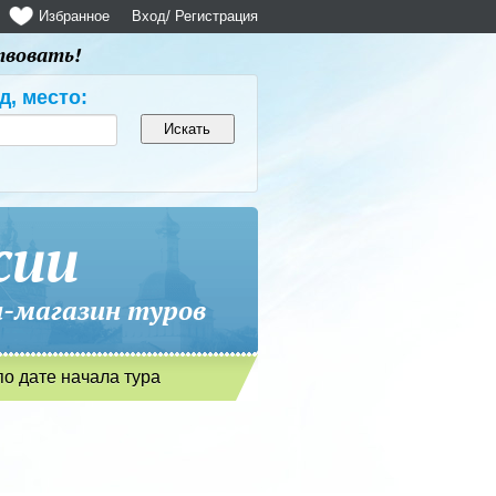
Избранное
Вход
/ Регистрация
твовать!
д, место:
сии
магазин туров
по дате начала тура