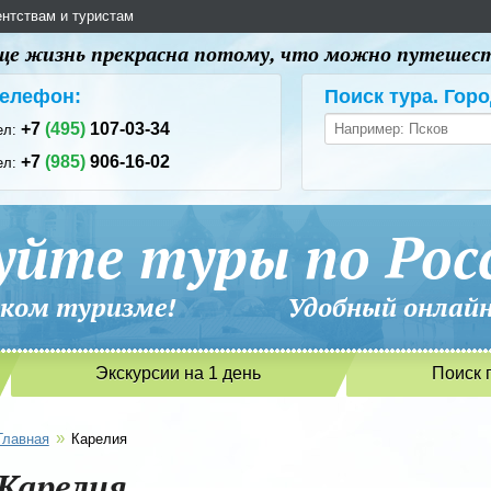
ентствам и туристам
 еще жизнь прекрасна потому, что можно путешес
елефон:
Поиск тура. Горо
+7
(495)
107-03-34
ел:
+7
(985)
906-16-02
ел:
уйте туры по Рос
сийском туризме! Удобный онлайн-
Экскурсии на 1 день
Поиск 
»
Главная
Карелия
Карелия