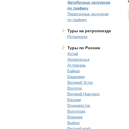
Автобусные экскурсии
по графику
Пешеходные экскурсии
по графику
Туры на ретропоезде
Ретропоезд
Туры по России
Алтай
Архангельск
Астрахань
Байкал
Башкирия
Великий Устюг
Вологда
Великий Новгород
Валаам
Владивосток
Волгоград
Воронеж
Выборг
Вятский край