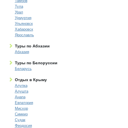
Тамбов
Тула
Урал
Удмуртия
Ульяновск
Хабаровск
Ярославль
Туры по Абхазии
Абхазия
Туры по Белоруссии
Беларусь
Отдых в Крыму
Алупка
Алушта
Анапа
Евпатория
Мисхор
Симеиз
Судак
Феодосия