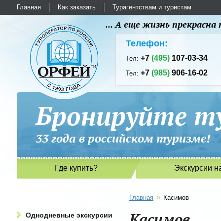
Главная
Как заказать
Турагентствам и туристам
... А еще жизнь прекрасн
Телефон:
+7
(495)
107-03-34
Тел:
+7
(985)
906-16-02
Тел:
Бронируйте ту
33 года в российском туриз
Где купить?
Экскурсии н
»
Главная
Касимов
Касимов
Однодневные экскурсии