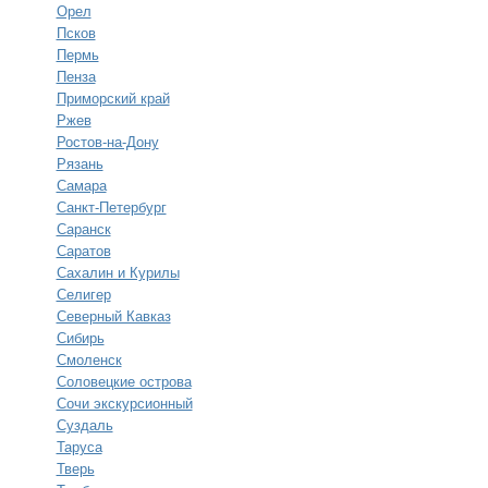
Орел
Псков
Пермь
Пенза
Приморский край
Ржев
Ростов-на-Дону
Рязань
Самара
Санкт-Петербург
Саранск
Саратов
Сахалин и Курилы
Селигер
Северный Кавказ
Сибирь
Смоленск
Соловецкие острова
Сочи экскурсионный
Суздаль
Таруса
Тверь