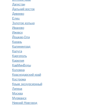
Дагестан
Дальний восток
Дивеево
Елец
Золотое кольцо
Иваново
Ижевск
Йошкар-Ола
Казань
Калининград
Калуга
Каргополь
Карелия
КавМинВоды
Коломна
Краснодарский край
Кострома
Крым экскурсионный
Липецк
Москва
Мурманск
Нижний Новгород