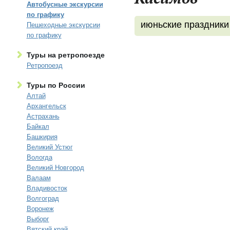
Автобусные экскурсии
по графику
июньские праздники
Пешеходные экскурсии
по графику
Туры на ретропоезде
Ретропоезд
Туры по России
Алтай
Архангельск
Астрахань
Байкал
Башкирия
Великий Устюг
Вологда
Великий Новгород
Валаам
Владивосток
Волгоград
Воронеж
Выборг
Вятский край