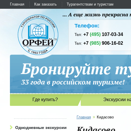
Главная
Как заказать
Турагентствам и туристам
... А еще жизнь прекрасн
Телефон:
+7
(495)
107-03-34
Тел:
+7
(985)
906-16-02
Тел:
Бронируйте ту
33 года в российском туриз
Где купить?
Экскурсии н
»
Главная
Кидасово
Кидасово
Однодневные экскурсии