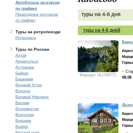
Автобусные экскурсии
по графику
туры на 4-6 дня
Пешеходные экскурсии
по графику
туры на 4-6 дней
Туры на ретропоезде
Ретропоезд
Каре
Туры по России
Карел
Алтай
Марци
Архангельск
Горны
Астрахань
Стар
Байкал
Маршрут №1769773
08.08 
Башкирия
Великий Устюг
Вологда
Великий Новгород
Валаам
Долго
Владивосток
Карел
Волгоград
Марци
Воронеж
Горны
Выборг
Вятский край