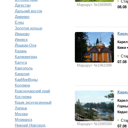
Стар
Маршрут №1669945
Дагестан
08.08 
Дальний восток
Дивеево
Елец
Золотое кольцо
Каре
Иваново
Ижевск
Карел
Йошкар-Ола
Кижи
Казань
Стар
Калининград
07.08 
Калуга
Маршрут №1961098
Каргополь
Карелия
КавМинВоды
Коломна
Краснодарский край
Каре
Кострома
Карел
Крым экскурсионный
Горны
Липецк
Кидас
Москва
Мурманск
Стар
Маршрут №1695594
Нижний Новгород
07.08 