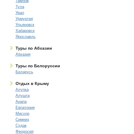
Тамбов
Тула
Урал
Удмуртия
Ульяновск
Хабаровск
Ярославль
Туры по Абхазии
Абхазия
Туры по Белоруссии
Беларусь
Отдых в Крыму
Алупка
Алушта
Анапа
Евпатория
Мисхор
Симеиз
Судак
Феодосия