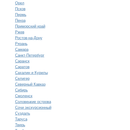
Орел
Псков
Пермь
Пенза
Приморский край
Ржев
Ростов-на-Дону
Рязань
Самара
Санкт-Петербург
Саранск
Саратов
Сахалин и Курилы
Селигер
Северный Кавказ
Сибирь
Смоленск
Соловецкие острова
Сочи экскурсионный
Суздаль
Таруса
Тверь