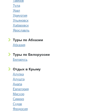
Тамбов
Тула
Урал
Удмуртия
Ульяновск
Хабаровск
Ярославль
Туры по Абхазии
Абхазия
Туры по Белоруссии
Беларусь
Отдых в Крыму
Алупка
Алушта
Анапа
Евпатория
Мисхор
Симеиз
Судак
Феодосия