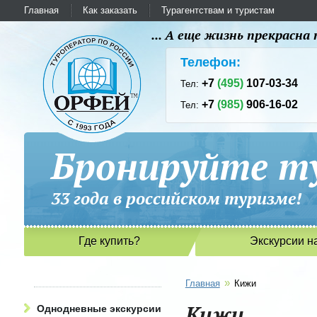
Главная
Как заказать
Турагентствам и туристам
... А еще жизнь прекрасн
Телефон:
+7
(495)
107-03-34
Тел:
+7
(985)
906-16-02
Тел:
Бронируйте ту
33 года в российском туриз
Где купить?
Экскурсии н
»
Главная
Кижи
Кижи
Однодневные экскурсии