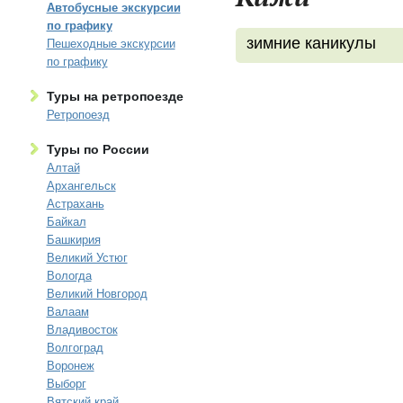
Автобусные экскурсии
по графику
зимние каникулы
Пешеходные экскурсии
по графику
Туры на ретропоезде
Ретропоезд
Туры по России
Алтай
Архангельск
Астрахань
Байкал
Башкирия
Великий Устюг
Вологда
Великий Новгород
Валаам
Владивосток
Волгоград
Воронеж
Выборг
Вятский край