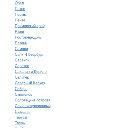
Орел
Псков
Пермь
Пенза
Приморский край
Ржев
Ростов-на-Дону
Рязань
Самара
Санкт-Петербург
Саранск
Саратов
Сахалин и Курилы
Селигер
Северный Кавказ
Сибирь
Смоленск
Соловецкие острова
Сочи экскурсионный
Суздаль
Таруса
Тверь