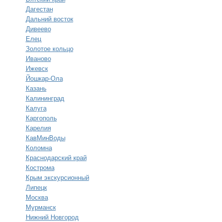
Дагестан
Дальний восток
Дивеево
Елец
Золотое кольцо
Иваново
Ижевск
Йошкар-Ола
Казань
Калининград
Калуга
Каргополь
Карелия
КавМинВоды
Коломна
Краснодарский край
Кострома
Крым экскурсионный
Липецк
Москва
Мурманск
Нижний Новгород