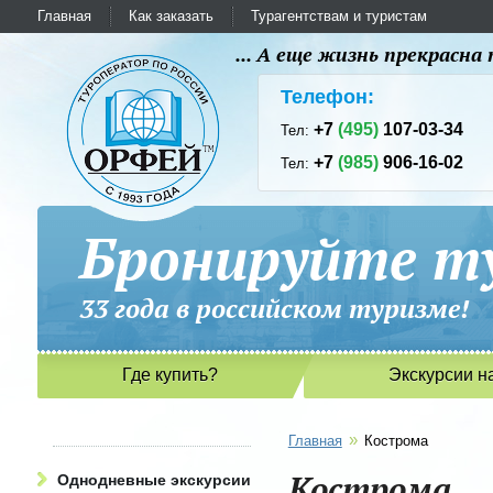
Главная
Как заказать
Турагентствам и туристам
... А еще жизнь прекрасн
Телефон:
+7
(495)
107-03-34
Тел:
+7
(985)
906-16-02
Тел:
Бронируйте ту
33 года в российском туриз
Где купить?
Экскурсии н
»
Главная
Кострома
Кострома
Однодневные экскурсии