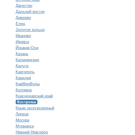
Дагестан
Дальний восток
Дивеево
Елец
Золотое кольцо
Иваново
Ижевск
Йошкар-Ола
Казань
Калининград
Калуга
Каргополь
Карелия
КавМинВоды
Коломна
Краснодарский край
Кострома
Крым экскурсионный
Липецк
Москва
Мурманск
Нижний Новгород