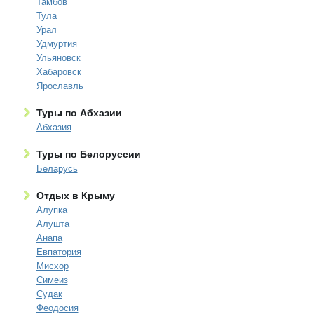
Тамбов
Тула
Урал
Удмуртия
Ульяновск
Хабаровск
Ярославль
Туры по Абхазии
Абхазия
Туры по Белоруссии
Беларусь
Отдых в Крыму
Алупка
Алушта
Анапа
Евпатория
Мисхор
Симеиз
Судак
Феодосия