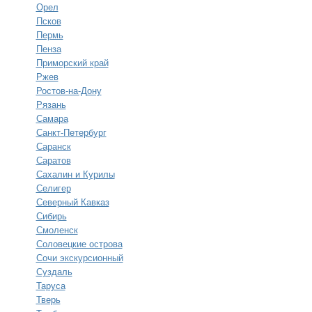
Орел
Псков
Пермь
Пенза
Приморский край
Ржев
Ростов-на-Дону
Рязань
Самара
Санкт-Петербург
Саранск
Саратов
Сахалин и Курилы
Селигер
Северный Кавказ
Сибирь
Смоленск
Соловецкие острова
Сочи экскурсионный
Суздаль
Таруса
Тверь