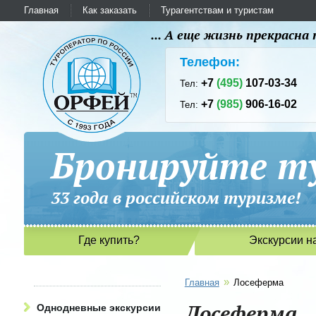
Главная
Как заказать
Турагентствам и туристам
... А еще жизнь прекрасн
Телефон:
+7
(495)
107-03-34
Тел:
+7
(985)
906-16-02
Тел:
Бронируйте ту
33 года в российском туриз
Где купить?
Экскурсии н
»
Главная
Лосеферма
Лосеферма
Однодневные экскурсии