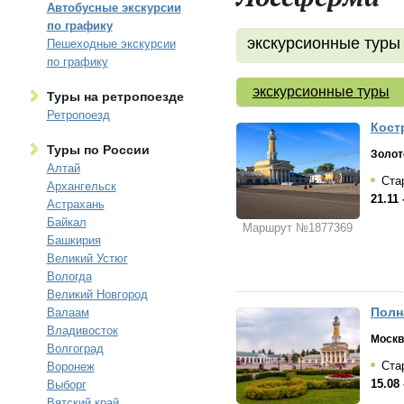
Автобусные экскурсии
по графику
экскурсионные туры
Пешеходные экскурсии
по графику
экскурсионные туры
Туры на ретропоезде
Ретропоезд
Костр
Туры по России
Золот
Алтай
Стар
Архангельск
21.11 
Астрахань
Байкал
Маршрут №1877369
Башкирия
Великий Устюг
Вологда
Великий Новгород
Полн
Валаам
Владивосток
Москв
Волгоград
Стар
Воронеж
15.08 
Выборг
Вятский край