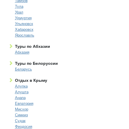
Тамбов
Тула
Урал
Удмуртия
Ульяновск
Хабаровск
Ярославль
Туры по Абхазии
Абхазия
Туры по Белоруссии
Беларусь
Отдых в Крыму
Алупка
Алушта
Анапа
Евпатория
Мисхор
Симеиз
Судак
Феодосия