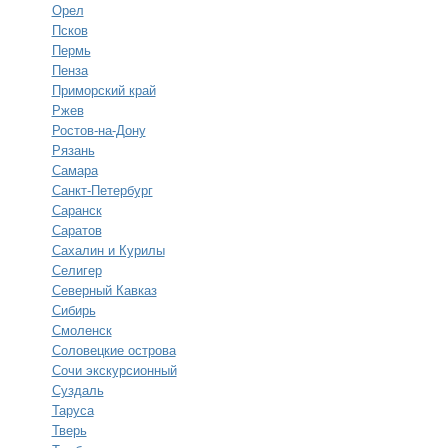
Орел
Псков
Пермь
Пенза
Приморский край
Ржев
Ростов-на-Дону
Рязань
Самара
Санкт-Петербург
Саранск
Саратов
Сахалин и Курилы
Селигер
Северный Кавказ
Сибирь
Смоленск
Соловецкие острова
Сочи экскурсионный
Суздаль
Таруса
Тверь