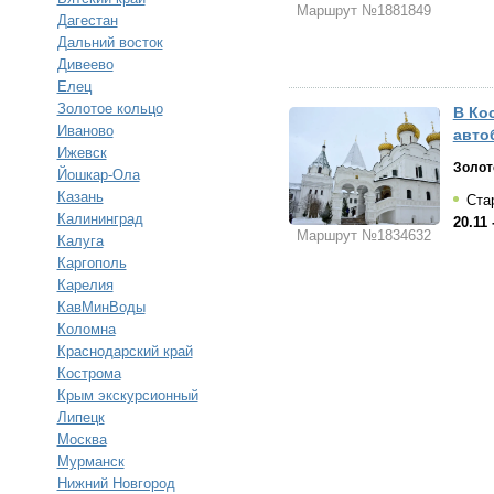
Маршрут №1881849
Дагестан
Дальний восток
Дивеево
Елец
Золотое кольцо
В Кос
Иваново
авто
Ижевск
Золот
Йошкар-Ола
Казань
Стар
Калининград
20.11 
Маршрут №1834632
Калуга
Каргополь
Карелия
КавМинВоды
Коломна
Краснодарский край
Кострома
Крым экскурсионный
Липецк
Москва
Мурманск
Нижний Новгород