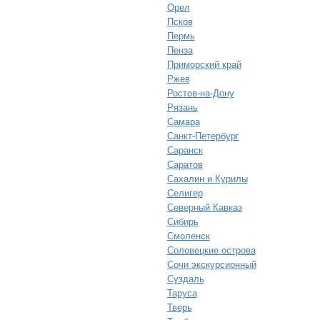
Орел
Псков
Пермь
Пенза
Приморский край
Ржев
Ростов-на-Дону
Рязань
Самара
Санкт-Петербург
Саранск
Саратов
Сахалин и Курилы
Селигер
Северный Кавказ
Сибирь
Смоленск
Соловецкие острова
Сочи экскурсионный
Суздаль
Таруса
Тверь