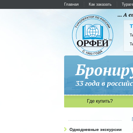
Главная
Как заказать
Тураг
... А
Т
Т
Т
Бронир
33 года в рос
Где купить?
Однодневные экскурсии