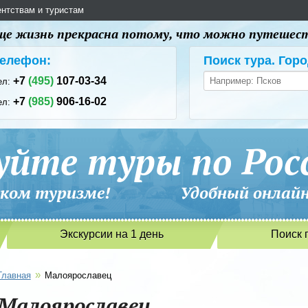
ентствам и туристам
 еще жизнь прекрасна потому, что можно путешес
елефон:
Поиск тура. Горо
+7
(495)
107-03-34
ел:
+7
(985)
906-16-02
ел:
уйте туры по Рос
сийском туризме! Удобный онлайн-
Экскурсии на 1 день
Поиск 
»
Главная
Малоярославец
Малоярославец