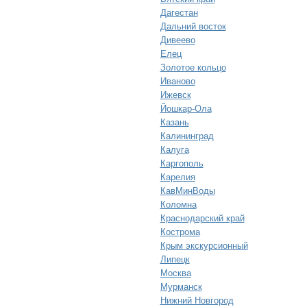
Дагестан
Дальний восток
Дивеево
Елец
Золотое кольцо
Иваново
Ижевск
Йошкар-Ола
Казань
Калининград
Калуга
Каргополь
Карелия
КавМинВоды
Коломна
Краснодарский край
Кострома
Крым экскурсионный
Липецк
Москва
Мурманск
Нижний Новгород