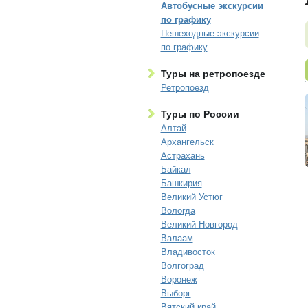
Автобусные экскурсии
по графику
Пешеходные экскурсии
по графику
Туры на ретропоезде
Ретропоезд
Туры по России
Алтай
Архангельск
Астрахань
Байкал
Башкирия
Великий Устюг
Вологда
Великий Новгород
Валаам
Владивосток
Волгоград
Воронеж
Выборг
Вятский край