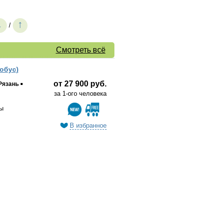
↓
↑
/
Смотреть всё
обус)
от 27 900 руб.
Рязань
за 1-ого человека
ы
В избранное