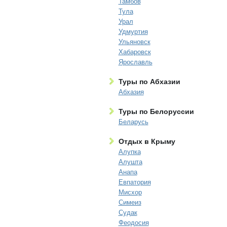
Тамбов
Тула
Урал
Удмуртия
Ульяновск
Хабаровск
Ярославль
Туры по Абхазии
Абхазия
Туры по Белоруссии
Беларусь
Отдых в Крыму
Алупка
Алушта
Анапа
Евпатория
Мисхор
Симеиз
Судак
Феодосия