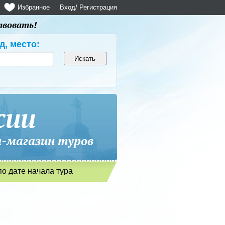
Избранное
Вход
/ Регистрация
твовать!
д, место:
сии
магазин туров
по дате начала тура