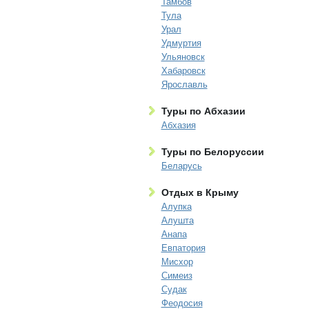
Тамбов
Тула
Урал
Удмуртия
Ульяновск
Хабаровск
Ярославль
Туры по Абхазии
Абхазия
Туры по Белоруссии
Беларусь
Отдых в Крыму
Алупка
Алушта
Анапа
Евпатория
Мисхор
Симеиз
Судак
Феодосия