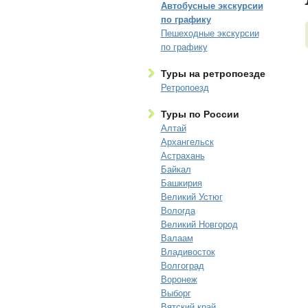
Автобусные экскурсии
по графику
Пешеходные экскурсии
по графику
Туры на ретропоезде
Ретропоезд
Туры по России
Алтай
Архангельск
Астрахань
Байкал
Башкирия
Великий Устюг
Вологда
Великий Новгород
Валаам
Владивосток
Волгоград
Воронеж
Выборг
Вятский край