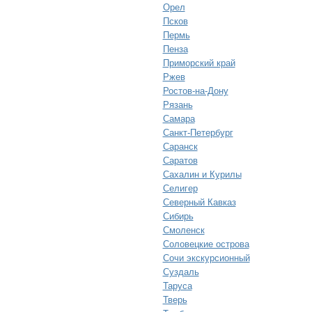
Орел
Псков
Пермь
Пенза
Приморский край
Ржев
Ростов-на-Дону
Рязань
Самара
Санкт-Петербург
Саранск
Саратов
Сахалин и Курилы
Селигер
Северный Кавказ
Сибирь
Смоленск
Соловецкие острова
Сочи экскурсионный
Суздаль
Таруса
Тверь