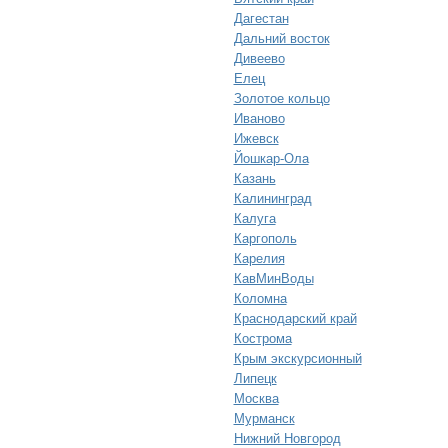
Дагестан
Дальний восток
Дивеево
Елец
Золотое кольцо
Иваново
Ижевск
Йошкар-Ола
Казань
Калининград
Калуга
Каргополь
Карелия
КавМинВоды
Коломна
Краснодарский край
Кострома
Крым экскурсионный
Липецк
Москва
Мурманск
Нижний Новгород