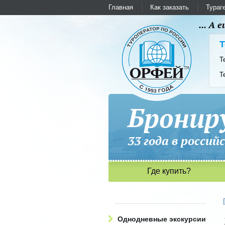
Главная
Как заказать
Тураг
... А
Т
Т
Т
Бронир
33 года в рос
Где купить?
Однодневные экскурсии