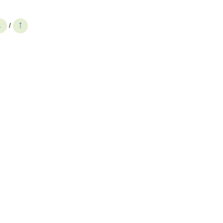
↓
↑
/