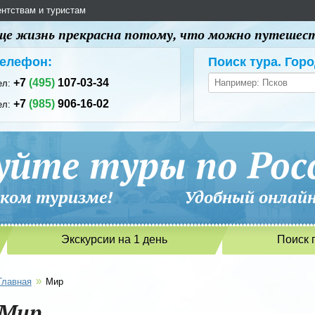
ентствам и туристам
 еще жизнь прекрасна потому, что можно путешес
елефон:
Поиск тура. Горо
+7
(495)
107-03-34
ел:
+7
(985)
906-16-02
ел:
уйте туры по Рос
сийском туризме! Удобный онлайн-
Экскурсии на 1 день
Поиск 
»
Главная
Мир
Мир