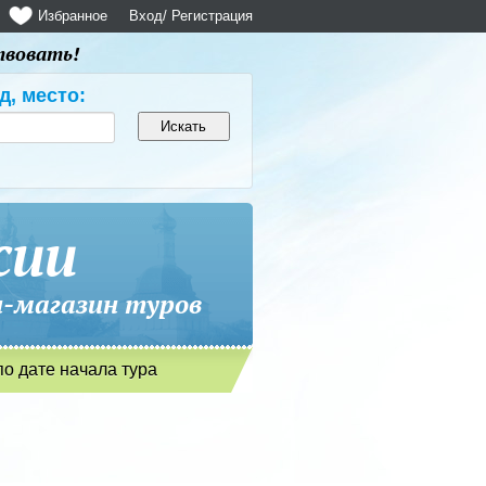
Избранное
Вход
/ Регистрация
твовать!
д, место:
сии
магазин туров
по дате начала тура