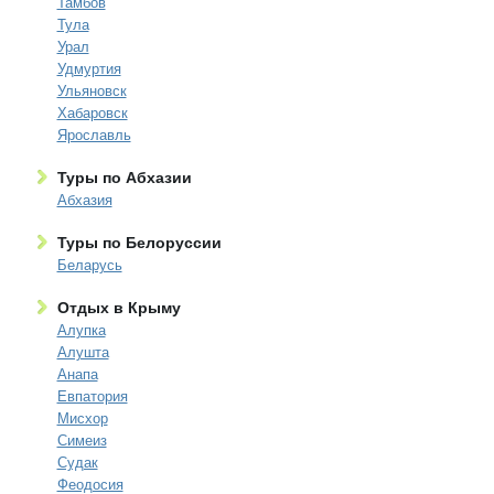
Тамбов
Тула
Урал
Удмуртия
Ульяновск
Хабаровск
Ярославль
Туры по Абхазии
Абхазия
Туры по Белоруссии
Беларусь
Отдых в Крыму
Алупка
Алушта
Анапа
Евпатория
Мисхор
Симеиз
Судак
Феодосия