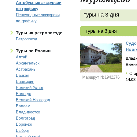
Автобусные экскурсии
по графику
туры на 3 дня
Пешеходные экскурсии
по графику
туры на 3 дня
Туры на ретропоезде
Ретропоезд
Судо
Новго
Туры по России
Алтай
Влад
Архангельск
Нижни
Астрахань
Ста
Байкал
Маршрут №1942276
14.08 
Башкирия
Великий Устюг
Вологда
Великий Новгород
Валаам
Владивосток
Волгоград
Воронеж
Выборг
Вятский край