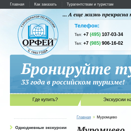
Главная
Как заказать
Турагентствам и туристам
... А еще жизнь прекрасн
Телефон:
+7
(495)
107-03-34
Тел:
+7
(985)
906-16-02
Тел:
Бронируйте ту
33 года в российском туриз
Где купить?
Экскурсии н
»
Главная
Муромцево
Муромцево
Однодневные экскурсии