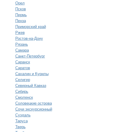
Орел
Псков
Пермь
Пенза
Приморский край
Ржев
Ростов-на-Дону
Рязань
Самара
Санкт-Петербург
Саранск
Саратов
Сахалин и Курилы
Селигер
Северный Кавказ
Сибирь
Смоленск
Соловецкие острова
Сочи экскурсионный
Суздаль
Таруса
Тверь