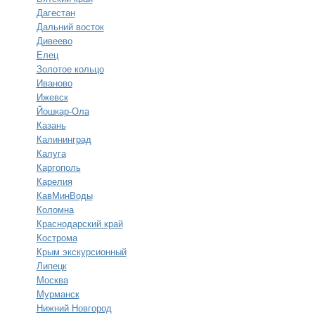
Дагестан
Дальний восток
Дивеево
Елец
Золотое кольцо
Иваново
Ижевск
Йошкар-Ола
Казань
Калининград
Калуга
Каргополь
Карелия
КавМинВоды
Коломна
Краснодарский край
Кострома
Крым экскурсионный
Липецк
Москва
Мурманск
Нижний Новгород