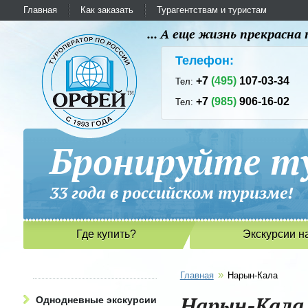
Главная
Как заказать
Турагентствам и туристам
... А еще жизнь прекрасн
Телефон:
+7
(495)
107-03-34
Тел:
+7
(985)
906-16-02
Тел:
Бронируйте ту
33 года в российском туриз
Где купить?
Экскурсии н
»
Главная
Нарын-Кала
Нарын-Кала
Однодневные экскурсии