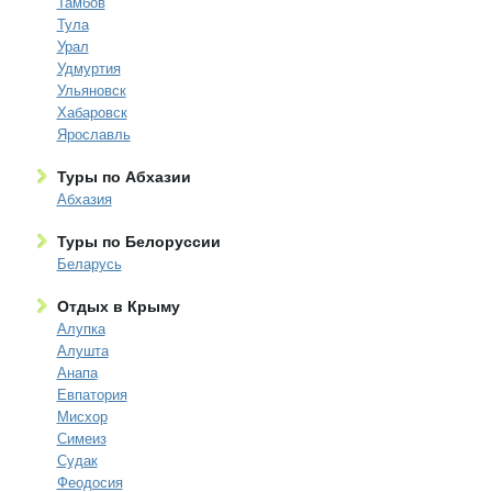
Тамбов
Тула
Урал
Удмуртия
Ульяновск
Хабаровск
Ярославль
Туры по Абхазии
Абхазия
Туры по Белоруссии
Беларусь
Отдых в Крыму
Алупка
Алушта
Анапа
Евпатория
Мисхор
Симеиз
Судак
Феодосия