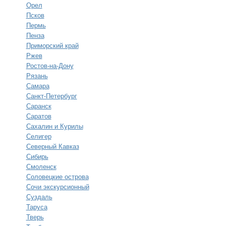
Орел
Псков
Пермь
Пенза
Приморский край
Ржев
Ростов-на-Дону
Рязань
Самара
Санкт-Петербург
Саранск
Саратов
Сахалин и Курилы
Селигер
Северный Кавказ
Сибирь
Смоленск
Соловецкие острова
Сочи экскурсионный
Суздаль
Таруса
Тверь