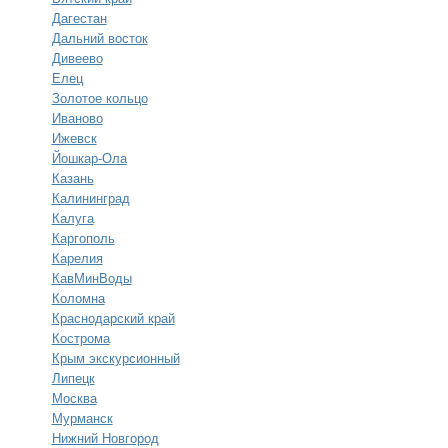
Дагестан
Дальний восток
Дивеево
Елец
Золотое кольцо
Иваново
Ижевск
Йошкар-Ола
Казань
Калининград
Калуга
Каргополь
Карелия
КавМинВоды
Коломна
Краснодарский край
Кострома
Крым экскурсионный
Липецк
Москва
Мурманск
Нижний Новгород