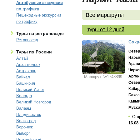
Автобусные экскурсии
по графику
Все маршруты
Пешеходные экскурсии
по графику
туры от 12 дней
Туры на ретропоезде
Ретропоезд
Сокр
Север
Туры по России
Нарын
Алтай
Арани
Архангельск
Чирке
Астрахань
Аргун
Маршрут №1743899
Байкал
Север
Башкирия
Кабар
Великий Устюг
Бакса
Вологда
КавМ
Великий Новгород
Мусса
Валаам
Владивосток
Ста
Волгоград
16.08 
Воронеж
Выборг
Вятский край