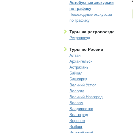
Автобусные экскурсии
по графику
Пешеходные экскурсии
по графику
Туры на ретропоезде
Ретропоезд
Туры по России
Алтай
Архангельск
Астрахань
Байкал
Башкирия
Великий Устюг
Вологда
Великий Новгород
Валаам
Владивосток
Волгоград
Воронеж
Выборг
Вятский край