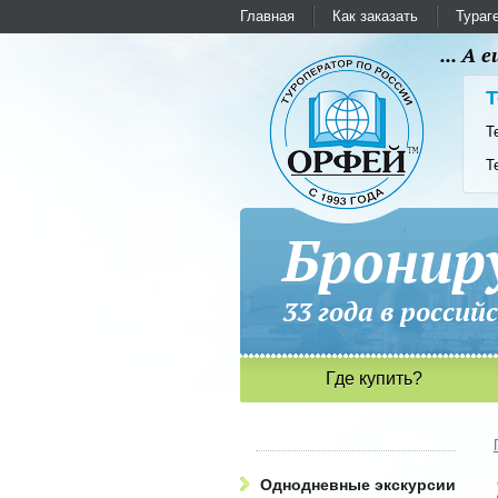
Главная
Как заказать
Тураг
... А
Т
Т
Т
Бронир
33 года в рос
Где купить?
Однодневные экскурсии