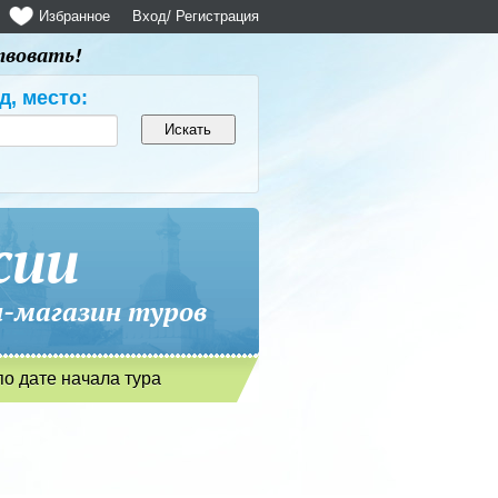
Избранное
Вход
/ Регистрация
твовать!
д, место:
сии
магазин туров
по дате начала тура