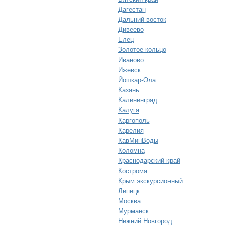
Дагестан
Дальний восток
Дивеево
Елец
Золотое кольцо
Иваново
Ижевск
Йошкар-Ола
Казань
Калининград
Калуга
Каргополь
Карелия
КавМинВоды
Коломна
Краснодарский край
Кострома
Крым экскурсионный
Липецк
Москва
Мурманск
Нижний Новгород