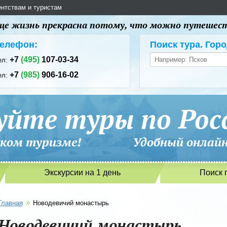
ентствам и туристам
 еще жизнь прекрасна потому, что можно путешес
елефон:
Поиск тура. Горо
+7
(495)
107-03-34
ел:
+7
(985)
906-16-02
ел:
уйте туры по Рос
сийском туризме! Удобный онлайн-
Экскурсии на 1 день
Поиск 
»
Главная
Новодевичий монастырь
Новодевичий монастырь