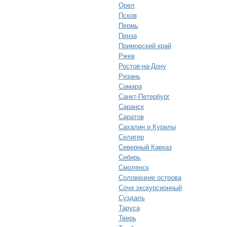
Орел
Псков
Пермь
Пенза
Приморский край
Ржев
Ростов-на-Дону
Рязань
Самара
Санкт-Петербург
Саранск
Саратов
Сахалин и Курилы
Селигер
Северный Кавказ
Сибирь
Смоленск
Соловецкие острова
Сочи экскурсионный
Суздаль
Таруса
Тверь