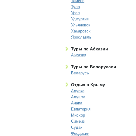
Тамбов
Тула
Урал
Удмуртия
Ульяновск
Хабаровск
Ярославль
Туры по Абхазии
Абхазия
Туры по Белоруссии
Беларусь
Отдых в Крыму
Алупка
Алушта
Анапа
Евпатория
Мисхор
Симеиз
Судак
Феодосия