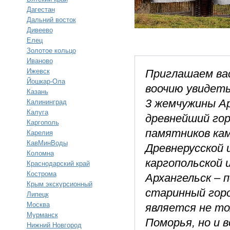
Дагестан
Дальний восток
Дивеево
Елец
Золотое кольцо
Иваново
Ижевск
Приглашаем вас
Йошкар-Ола
воочию увидеть
Казань
3 жемчужины Ар
Калининград
Калуга
древнейший гор
Каргополь
памятников кам
Карелия
КавМинВоды
Древнерусской 
Коломна
каргопольской 
Краснодарский край
Кострома
Архангельск – 
Крым экскурсионный
старинный горо
Липецк
Москва
является не т
Мурманск
Поморья, но и 
Нижний Новгород