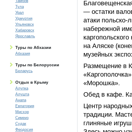
Тамбов
Благовещенская
Тула
— остатки валов
Урал
Удмуртия
атаки польско-л
Ульяновск
набережной им
Хабаровск
каргопольского 
Ярославль
на Аляске (коне
Туры по Абхазии
музейных экспо
Абхазия
Размещение в К
Туры по Белоруссии
Беларусь
«Каргополочка»
«Морошка».
Отдых в Крыму
Алупка
Обед в кафе. Ка
Алушта
Анапа
Центр народных 
Евпатория
Мисхор
традиции. Маст
Симеиз
глиняные игрушк
Судак
Феодосия
Здесь можно уз