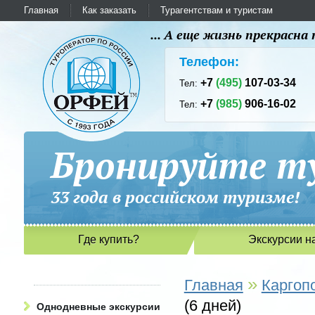
Главная
Как заказать
Турагентствам и туристам
... А еще жизнь прекрасн
Телефон:
+7
(495)
107-03-34
Тел:
+7
(985)
906-16-02
Тел:
Бронируйте ту
33 года в российском туриз
Где купить?
Экскурсии н
»
Главная
Каргоп
(6 дней)
Однодневные экскурсии