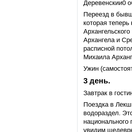
Деревенскии0 о
Переезд в бывш
которая теперь
Архангельского
Архангела и Сре
расписной пото
Михаила Арханг
Ужин (самостоят
3 день.
Завтрак в гост
Поездка в Лекш
водораздел. Эт
национального п
увидим шедевры