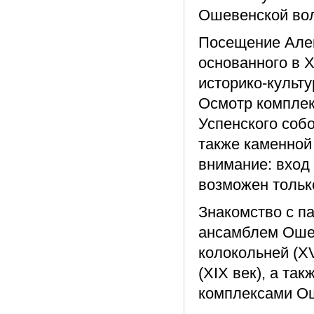
Ошевенской вол
Посещение Але
основанного в X
историко-культу
Осмотр комплек
Успенского собо
также каменной
внимание: вход
возможен тольк
Знакомство с п
ансамблем Ошев
колокольней (XV
(XIX век), а та
комплексами Ош