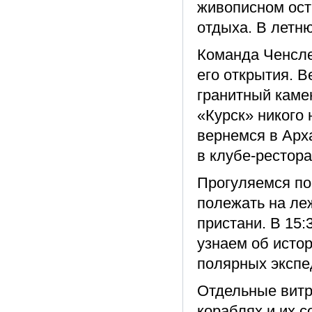
живописном ост
отдыха. В летн
Команда Ченсле
его открытия. 
гранитный каме
«Курск» никого
вернемся в Арх
в клубе-рестор
Прогуляемся по
полежать на леж
пристани. В 15
узнаем об истор
полярных экспе
Отдельные витр
кораблях и их с