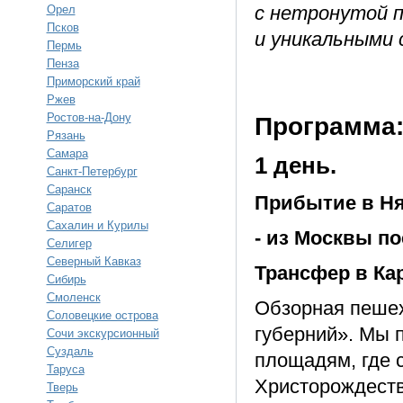
с нетронутой п
Орел
Псков
и уникальными
Пермь
Пенза
Приморский край
Ржев
Ростов-на-Дону
Программа
Рязань
Самара
1 день.
Санкт-Петербург
Саранск
Прибытие в Н
Саратов
Сахалин и Курилы
- из Москвы по
Селигер
Северный Кавказ
Трансфер в Кар
Сибирь
Смоленск
Обзорная пешех
Соловецкие острова
губерний». Мы 
Сочи экскурсионный
Суздаль
площадям, где 
Таруса
Христорождеств
Тверь