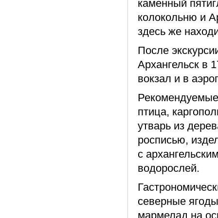
каменный пятиг
колокольню и А
здесь же наход
После экскурси
Архангельск в 
вокзал и в аэр
Рекомендуемые 
птица, каргопол
утварь из дере
росписью, изде
с архангельски
водорослей.
Гастрономически
северные ягоды 
мармелад на ос