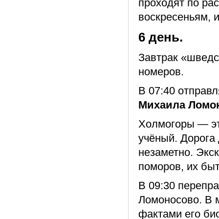
проходят по ра
воскресеньям, 
6 день.
Завтрак «шведс
номеров.
В 07:40 отправ
Михаила Ломо
Холмогоры — эт
учёный. Дорога 
незаметно. Экск
поморов, их бы
В 09:30 перепра
Ломоносово. В 
фактами его би