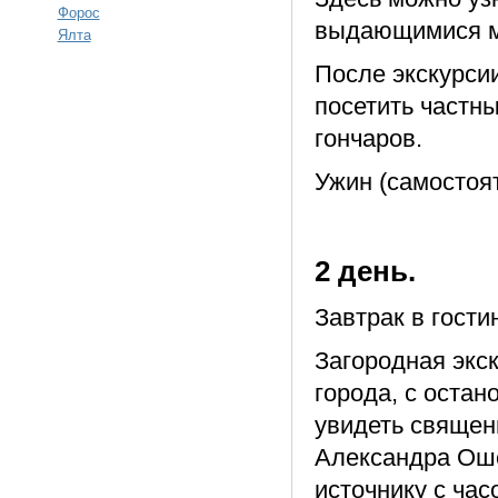
Форос
выдающимися м
Ялта
После экскурси
посетить частн
гончаров.
Ужин (самостоя
2 день.
Завтрак в гости
Загородная экс
города, с оста
увидеть священ
Александра Оше
источнику с час