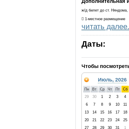
Дополнительная 
ж/д билет до ст. Няндома
 1-местное размещение
читать далее.
 ужины
 экскурсии и посещение 
Даты:
 позднии выезд в Каргопо
ПАМЯТКА ТУРИСТА ПО Г
Чтобы посмотреть
При себе иметь: Одежду, 
погоды. Удобную обувь дл
Июль, 2026
В зимний период в пещере 
Пн
Вт
Ср
Чт
Пт
Сб
одевайтесь соответственн
29
30
1
2
3
4
«Голубино» (за доп. плату
пещерах; Для посещения п
6
7
8
9
10
11
менее, будьте готовы к то
13
14
15
16
17
18
Ограничение по возрасту: 
20
21
22
23
24
25
Лица в алкогольном и нар
27
28
29
30
31
1
туристы должны соблюдать