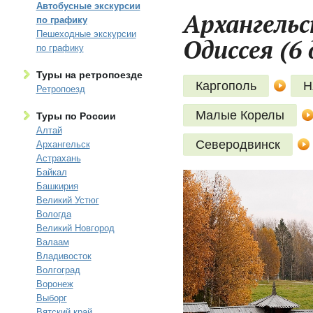
Автобусные экскурсии
Архангельс
по графику
Пешеходные экскурсии
Одиссея (6 
по графику
Туры на ретропоезде
Каргополь
Н
Ретропоезд
Малые Корелы
Туры по России
Алтай
Северодвинск
Архангельск
Астрахань
Байкал
Башкирия
Великий Устюг
Вологда
Великий Новгород
Валаам
Владивосток
Волгоград
Воронеж
Выборг
Вятский край