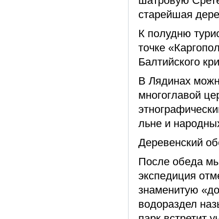
шатровую Срете
старейшая дере
К полудню тури
точке «Каргопо
Балтийского кр
В Лядинах можн
многоглавой цер
этнографически
льне и народны
Деревенский об
После обеда мы
экспедиция отм
знаменитую «дор
водораздел наз
парк встретит у