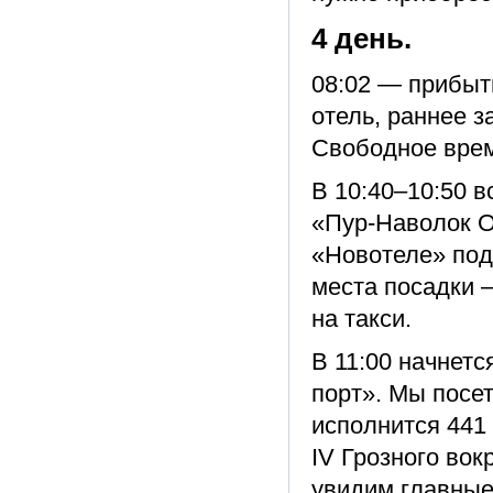
4 день.
08:02 — прибыт
отель, раннее з
Свободное вре
В 10:40–10:50 в
«Пур-Наволок О
«Новотеле» под
места посадки 
на такси.
В 11:00 начнет
порт». Мы посет
исполнится 441 
IV Грозного во
увидим главные