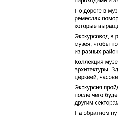
пароходами и а
По дороге в му
ремеслах помор
которые выращи
Экскурсовод в 
музея, чтобы п
из разных район
Коллекция музе
архитектуры. З
церквей, часов
Экскурсия прой
после чего буде
другим секторам
На обратном пу