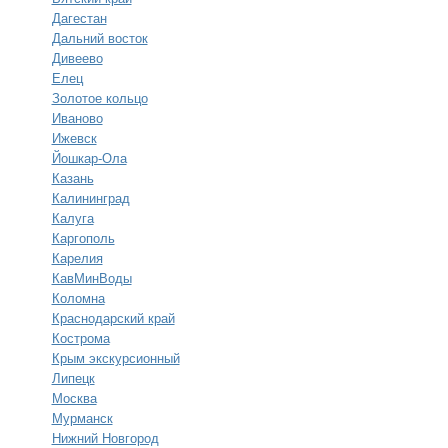
Дагестан
Дальний восток
Дивеево
Елец
Золотое кольцо
Иваново
Ижевск
Йошкар-Ола
Казань
Калининград
Калуга
Каргополь
Карелия
КавМинВоды
Коломна
Краснодарский край
Кострома
Крым экскурсионный
Липецк
Москва
Мурманск
Нижний Новгород