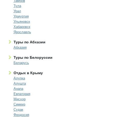
Тамбов
Тула
Урал
Удмуртия
Ульяновск
Хабаровск
Ярославль
Туры по Абхазии
Абхазия
Туры по Белоруссии
Беларусь
Отдых в Крыму
Алупка
Алушта
Анапа
Евпатория
Мисхор
Симеиз
Судак
Феодосия