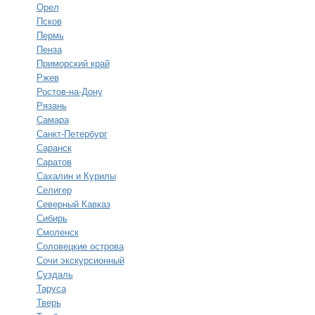
Орел
Псков
Пермь
Пенза
Приморский край
Ржев
Ростов-на-Дону
Рязань
Самара
Санкт-Петербург
Саранск
Саратов
Сахалин и Курилы
Селигер
Северный Кавказ
Сибирь
Смоленск
Соловецкие острова
Сочи экскурсионный
Суздаль
Таруса
Тверь