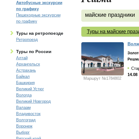
Автобусные экскурсии
по графику
майские праздники
Пешеходные экскурсии
по графику
Туры на майские праз
Туры на ретропоезде
Ретропоезд
Волж
Туры по России
Золот
Алтай
Решм
Архангельск
Стар
Астрахань
14.08 
Байкал
Маршрут №1784802
Башкирия
Великий Устюг
Вологда
Великий Новгород
Валаам
Владивосток
Волгоград
Воронеж
Выборг
Вятский край