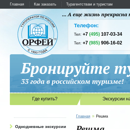
Главная
Как заказать
Турагентствам и туристам
... А еще жизнь прекрасн
Телефон:
+7
(495)
107-03-34
Тел:
+7
(985)
906-16-02
Тел:
Бронируйте ту
33 года в российском туриз
Где купить?
Экскурсии н
»
Главная
Решма
Решма
Однодневные экскурсии