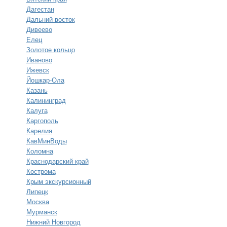
Дагестан
Дальний восток
Дивеево
Елец
Золотое кольцо
Иваново
Ижевск
Йошкар-Ола
Казань
Калининград
Калуга
Каргополь
Карелия
КавМинВоды
Коломна
Краснодарский край
Кострома
Крым экскурсионный
Липецк
Москва
Мурманск
Нижний Новгород