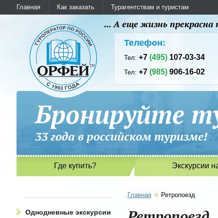
Главная
Как заказать
Турагентствам и туристам
... А еще жизнь прекрасн
Телефон:
+7
(495)
107-03-34
Тел:
+7
(985)
906-16-02
Тел:
Бронируйте ту
33 года в российском туриз
Где купить?
Экскурсии н
»
Главная
Ретропоезд
Ретропоезд
Однодневные экскурсии