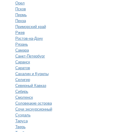
Орел
Псков
Пермь
Пенза
Приморский край
Ржев
Ростов-на-Дону
Рязань
Самара
Санкт-Петербург
Саранск
Саратов
Сахалин и Курилы
Селигер
Северный Кавказ
Сибирь
Смоленск
Соловецкие острова
Сочи экскурсионный
Суздаль
Таруса
Тверь