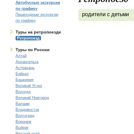
Автобусные экскурсии
по графику
родители с детьми
Пешеходные экскурсии
по графику
Туры на ретропоезде
Ретропоезд
Туры по России
Алтай
Архангельск
Астрахань
Байкал
Башкирия
Великий Устюг
Вологда
Великий Новгород
Валаам
Владивосток
Волгоград
Воронеж
Выборг
Вятский край