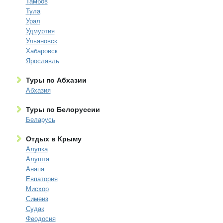
Тамбов
Тула
Урал
Удмуртия
Ульяновск
Хабаровск
Ярославль
Туры по Абхазии
Абхазия
Туры по Белоруссии
Беларусь
Отдых в Крыму
Алупка
Алушта
Анапа
Евпатория
Мисхор
Симеиз
Судак
Феодосия