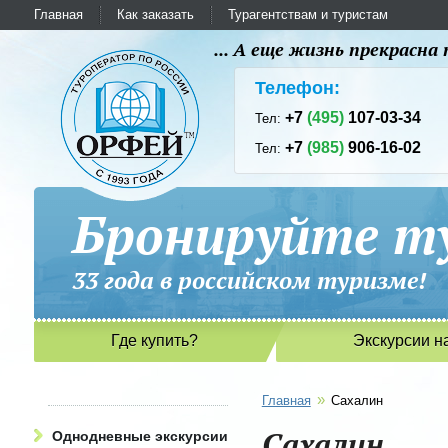
Главная
Как заказать
Турагентствам и туристам
... А еще жизнь прекрасн
Телефон:
+7
(495)
107-03-34
Тел:
+7
(985)
906-16-02
Тел:
Бронируйте ту
33 года в российском туриз
Где купить?
Экскурсии н
»
Главная
Сахалин
Сахалин
Однодневные экскурсии