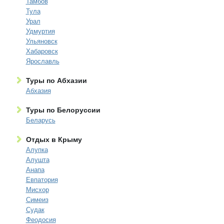
Тамбов
Тула
Урал
Удмуртия
Ульяновск
Хабаровск
Ярославль
Туры по Абхазии
Абхазия
Туры по Белоруссии
Беларусь
Отдых в Крыму
Алупка
Алушта
Анапа
Евпатория
Мисхор
Симеиз
Судак
Феодосия