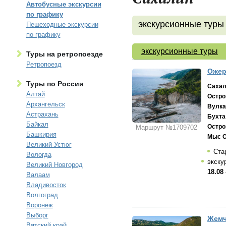
Автобусные экскурсии
по графику
экскурсионные туры
Пешеходные экскурсии
по графику
экскурсионные туры
Туры на ретропоезде
Ретропоезд
Ожер
Туры по России
Сахал
Алтай
Остро
Архангельск
Вулка
Астрахань
Бухта
Байкал
Остро
Маршрут №1709702
Башкирия
Мыс С
Великий Устюг
Ста
Вологда
экску
Великий Новгород
18.08 
Валаам
Владивосток
Волгоград
Воронеж
Выборг
Жемч
Вятский край