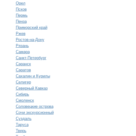
Орел
Псков
Пермь
Пенза
Приморский край
Ржев
Ростов-на-Дону
Рязань
Самара
Санкт-Петербург
Саранск
Саратов
Сахалин и Курилы
Селигер
Северный Кавказ
Сибирь
Смоленск
Соловецкие острова
Сочи экскурсионный
Суздаль
Таруса
Тверь