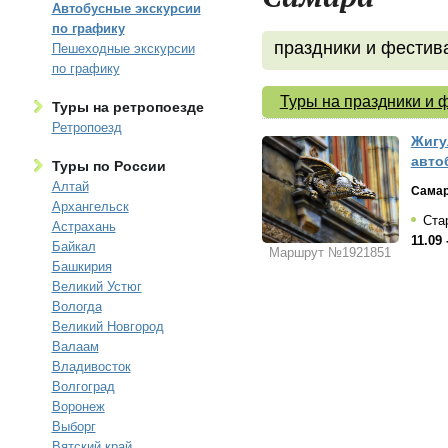
Автобусные экскурсии
по графику
праздники и фестив
Пешеходные экскурсии
по графику
Туры на праздники и 
Туры на ретропоезде
Ретропоезд
Жигу
авто
Туры по России
Алтай
Самар
Архангельск
Стар
Астрахань
11.09 
Байкал
Маршрут №1921851
Башкирия
Великий Устюг
Вологда
Великий Новгород
Валаам
Владивосток
Волгоград
Воронеж
Выборг
Вятский край