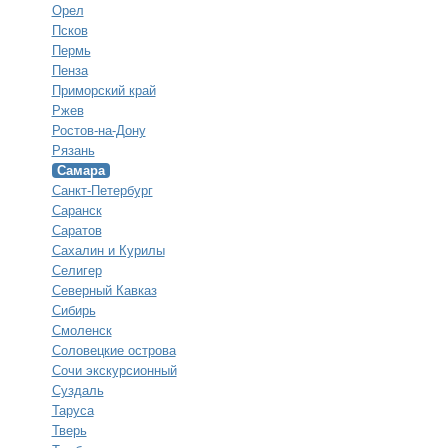
Орел
Псков
Пермь
Пенза
Приморский край
Ржев
Ростов-на-Дону
Рязань
Самара
Санкт-Петербург
Саранск
Саратов
Сахалин и Курилы
Селигер
Северный Кавказ
Сибирь
Смоленск
Соловецкие острова
Сочи экскурсионный
Суздаль
Таруса
Тверь