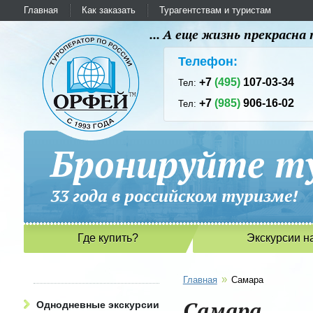
Главная
Как заказать
Турагентствам и туристам
... А еще жизнь прекрасн
Телефон:
+7
(495)
107-03-34
Тел:
+7
(985)
906-16-02
Тел:
Бронируйте ту
33 года в российском туриз
Где купить?
Экскурсии н
»
Главная
Самара
Самара
Однодневные экскурсии