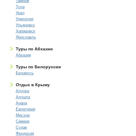
Тамбов
Тула
Урал
Удмуртия
Ульяновск
Хабаровск
Ярославль
Туры по Абхазии
Абхазия
Туры по Белоруссии
Беларусь
Отдых в Крыму
Алупка
Алушта
Анапа
Евпатория
Мисхор
Симеиз
Судак
Феодосия