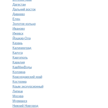
Дагестан
Дальний восток
Дивеево
Елец
Золотое кольцо
Иваново
Ижевск
Йошкар-Ола
Казань
Калининград
Калуга
Каргополь
Карелия
КавМинВоды
Коломна
Краснодарский край
Кострома
Крым экскурсионный
Липецк
Москва
Мурманск
Нижний Новгород