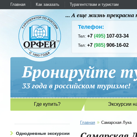
Главная
Как заказать
Турагентствам и туристам
... А еще жизнь прекрасн
Телефон:
+7
(495)
107-03-34
Тел:
+7
(985)
906-16-02
Тел:
Бронируйте ту
33 года в российском туриз
Где купить?
Экскурсии н
»
Главная
Самарская Лука
Самарская Л
Однодневные экскурсии