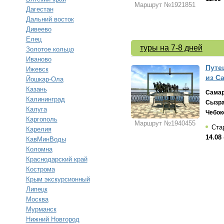
Маршрут №1921851
Дагестан
Дальний восток
Дивеево
Елец
туры на 7-8 дней
Золотое кольцо
Иваново
Путе
Ижевск
из С
Йошкар-Ола
Казань
Сама
Калининград
Сызр
Калуга
Чебок
Каргополь
Маршрут №1940455
Стар
Карелия
14.08 
КавМинВоды
Коломна
Краснодарский край
Кострома
Крым экскурсионный
Липецк
Москва
Мурманск
Нижний Новгород