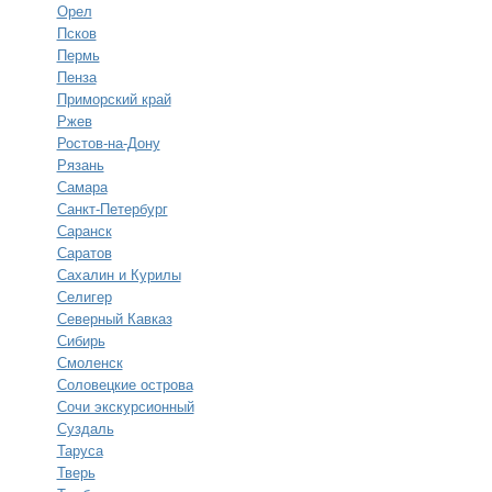
Орел
Псков
Пермь
Пенза
Приморский край
Ржев
Ростов-на-Дону
Рязань
Самара
Санкт-Петербург
Саранск
Саратов
Сахалин и Курилы
Селигер
Северный Кавказ
Сибирь
Смоленск
Соловецкие острова
Сочи экскурсионный
Суздаль
Таруса
Тверь