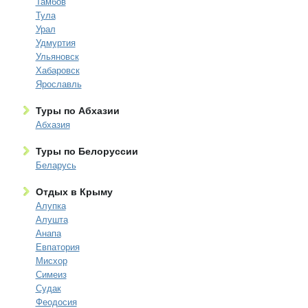
Тамбов
Тула
Урал
Удмуртия
Ульяновск
Хабаровск
Ярославль
Туры по Абхазии
Абхазия
Туры по Белоруссии
Беларусь
Отдых в Крыму
Алупка
Алушта
Анапа
Евпатория
Мисхор
Симеиз
Судак
Феодосия