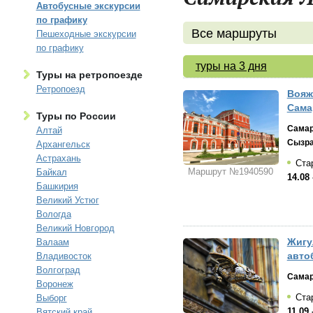
Автобусные экскурсии
по графику
Все маршруты
Пешеходные экскурсии
по графику
туры на 3 дня
Туры на ретропоезде
Ретропоезд
Вояж
Сама
Туры по России
Сама
Алтай
Сызр
Архангельск
Астрахань
Стар
Маршрут №1940590
Байкал
14.08 
Башкирия
Великий Устюг
Вологда
Великий Новгород
Жигу
Валаам
авто
Владивосток
Волгоград
Самар
Воронеж
Стар
Выборг
11.09 
Вятский край