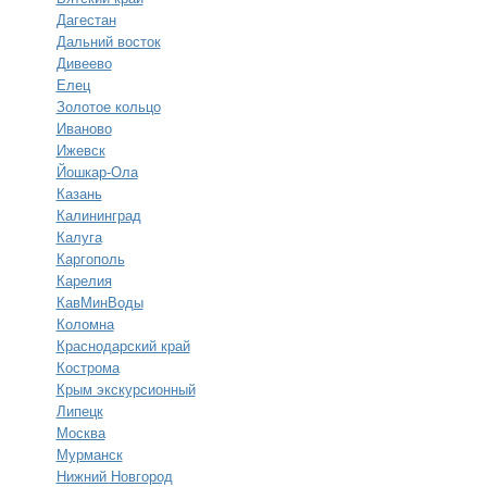
Дагестан
Дальний восток
Дивеево
Елец
Золотое кольцо
Иваново
Ижевск
Йошкар-Ола
Казань
Калининград
Калуга
Каргополь
Карелия
КавМинВоды
Коломна
Краснодарский край
Кострома
Крым экскурсионный
Липецк
Москва
Мурманск
Нижний Новгород