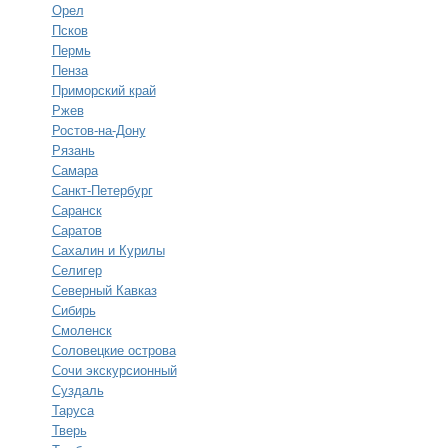
Орел
Псков
Пермь
Пенза
Приморский край
Ржев
Ростов-на-Дону
Рязань
Самара
Санкт-Петербург
Саранск
Саратов
Сахалин и Курилы
Селигер
Северный Кавказ
Сибирь
Смоленск
Соловецкие острова
Сочи экскурсионный
Суздаль
Таруса
Тверь