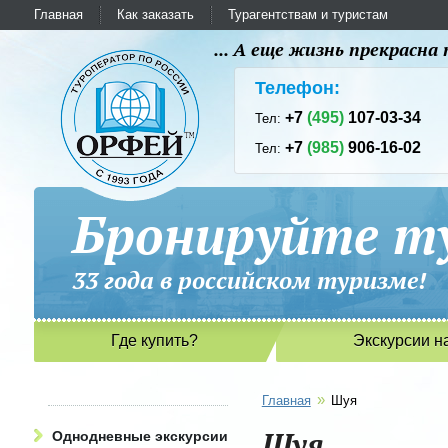
Главная
Как заказать
Турагентствам и туристам
... А еще жизнь прекрасн
Телефон:
+7
(495)
107-03-34
Тел:
+7
(985)
906-16-02
Тел:
Бронируйте ту
33 года в российском туриз
Где купить?
Экскурсии н
»
Главная
Шуя
Шуя
Однодневные экскурсии