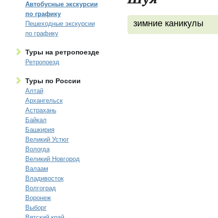
Автобусные экскурсии
по графику
зимние каникулы
Пешеходные экскурсии
по графику
Туры на ретропоезде
Ретропоезд
Туры по России
Алтай
Архангельск
Астрахань
Байкал
Башкирия
Великий Устюг
Вологда
Великий Новгород
Валаам
Владивосток
Волгоград
Воронеж
Выборг
Вятский край