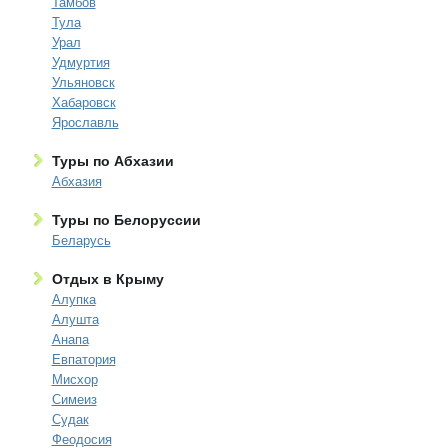
Тамбов
Тула
Урал
Удмуртия
Ульяновск
Хабаровск
Ярославль
Туры по Абхазии
Абхазия
Туры по Белоруссии
Беларусь
Отдых в Крыму
Алупка
Алушта
Анапа
Евпатория
Мисхор
Симеиз
Судак
Феодосия