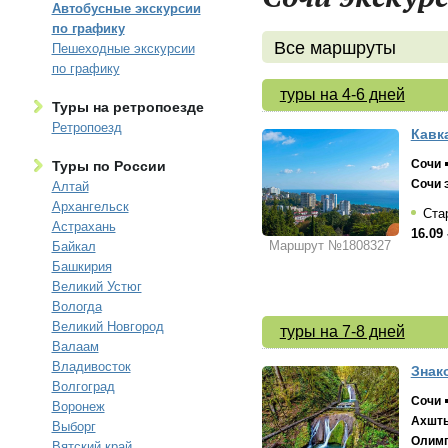
Автобусные экскурсии
по графику
Все маршруты
Пешеходные экскурсии
по графику
туры на 4-6 дней
Туры на ретропоезде
Ретропоезд
Кавк
Сочи
Туры по России
Сочи 
Алтай
Архангельск
Стар
Астрахань
16.09 
Маршрут №1808327
Байкал
Башкирия
Великий Устюг
Вологда
Великий Новгород
туры на 7-8 дней
Валаам
Владивосток
Знако
Волгоград
Сочи
Воронеж
Ахшты
Выборг
Олимп
Вятский край