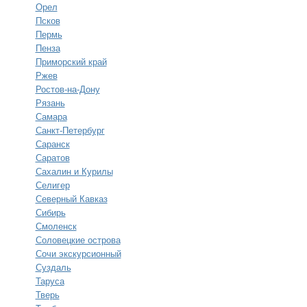
Орел
Псков
Пермь
Пенза
Приморский край
Ржев
Ростов-на-Дону
Рязань
Самара
Санкт-Петербург
Саранск
Саратов
Сахалин и Курилы
Селигер
Северный Кавказ
Сибирь
Смоленск
Соловецкие острова
Сочи экскурсионный
Суздаль
Таруса
Тверь