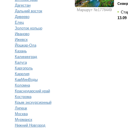
Север
Дагестан
Маршрут №1778449
Дальний восток
Стар
Дивеево
13.09 
Елец
Золотое кольцо
Иваново
Ижевск
Йошкар-Ола
Казань
Калининград
Калуга
Каргополь
Карелия
КавМинВоды
Коломна
Краснодарский край
Кострома
Крым экскурсионный
Липецк
Москва
Мурманск
Нижний Новгород