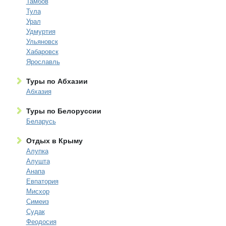
Тамбов
Тула
Урал
Удмуртия
Ульяновск
Хабаровск
Ярославль
Туры по Абхазии
Абхазия
Туры по Белоруссии
Беларусь
Отдых в Крыму
Алупка
Алушта
Анапа
Евпатория
Мисхор
Симеиз
Судак
Феодосия