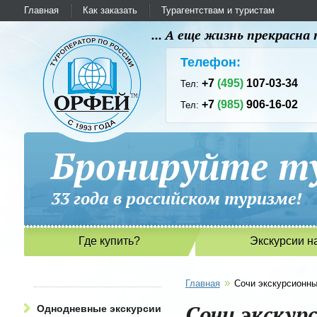
Главная
Как заказать
Турагентствам и туристам
... А еще жизнь прекрасн
Телефон:
+7
(495)
107-03-34
Тел:
+7
(985)
906-16-02
Тел:
Бронируйте ту
33 года в российском туриз
Где купить?
Экскурсии н
»
Главная
Сочи экскурсионн
Сочи экскур
Однодневные экскурсии