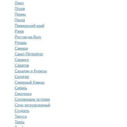
Орел
Псков
Пермь
Пенза
Приморский край
Ржев
Ростов-на-Дону
Рязань
Самара
Санкт-Петербург
Саранск
Саратов
Сахалин и Курилы
Селигер
Северный Кавказ
Сибирь
Смоленск
Соловецкие острова
Сочи экскурсионный
Суздаль
Таруса
Тверь