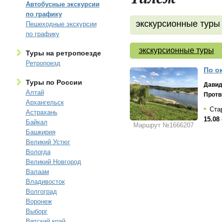
Автобусные экскурсии
по графику
экскурсионные туры
Пешеходные экскурсии
по графику
экскурсионные туры
Туры на ретропоезде
Ретропоезд
По ок
Туры по России
Давид
Алтай
Протв
Архангельск
Стар
Астрахань
15.08 
Байкал
Маршрут №1666207
Башкирия
Великий Устюг
Вологда
Великий Новгород
Валаам
Владивосток
Волгоград
Воронеж
Выборг
Вятский край