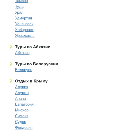
Тамбов
Тула
Урал
Удмуртия
Ульяновск
Хабаровск
Ярославль
Туры по Абхазии
Абхазия
Туры по Белоруссии
Беларусь
Отдых в Крыму
Алупка
Алушта
Анапа
Евпатория
Мисхор
Симеиз
Судак
Феодосия