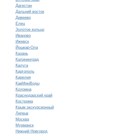
Дагестан
Дальний восток
Дивеево
Елец
Золотое кольцо
Иваново
Ижевск
Йошкар-Ола
Казань
Калининград
Калуга
Каргополь
Карелия
КавМинВоды
Коломна
Краснодарский край
Кострома
Крым экскурсионный
Липецк
Москва
Мурманск
Нижний Новгород