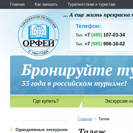
Главная
Как заказать
Турагентствам и туристам
... А еще жизнь прекрасн
Телефон:
+7
(495)
107-03-34
Тел:
+7
(985)
906-16-02
Тел:
Бронируйте ту
33 года в российском туриз
Где купить?
Экскурсии н
»
Главная
Талеж
Талеж
Однодневные экскурсии