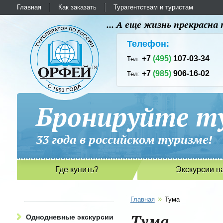
Главная
Как заказать
Турагентствам и туристам
... А еще жизнь прекрасн
Телефон:
+7
(495)
107-03-34
Тел:
+7
(985)
906-16-02
Тел:
Бронируйте ту
33 года в российском туриз
Где купить?
Экскурсии н
»
Главная
Тума
Тума
Однодневные экскурсии