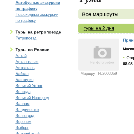
Автобусные экскурсии
по графику
Все маршруты
Пешеходные экскурсии
по графику
туры на 2 дня
Туры на ретропоезде
Ретропоезд
Прян
Москв
Туры по России
Алтай
Стар
Архангельск
08.08 
Астрахань
Маршрут №2003059
Байкал
Башкирия
Великий Устюг
Вологда
Великий Новгород
Валаам
Владивосток
Волгоград
Воронеж
Выборг
Вятский край