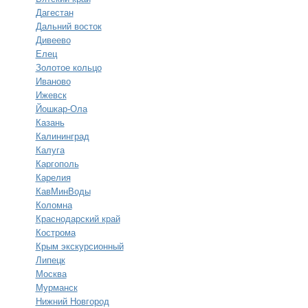
Дагестан
Дальний восток
Дивеево
Елец
Золотое кольцо
Иваново
Ижевск
Йошкар-Ола
Казань
Калининград
Калуга
Каргополь
Карелия
КавМинВоды
Коломна
Краснодарский край
Кострома
Крым экскурсионный
Липецк
Москва
Мурманск
Нижний Новгород