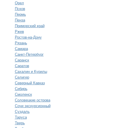
Орел
Псков
Пермь
Пенза
Приморский край
Ржев
Ростов-на-Дону
Рязань
Самара
Санкт-Петербург
Саранск
Саратов
Сахалин и Курилы
Селигер
Северный Кавказ
Сибирь
Смоленск
Соловецкие острова
Сочи экскурсионный
Суздаль
Таруса
Тверь