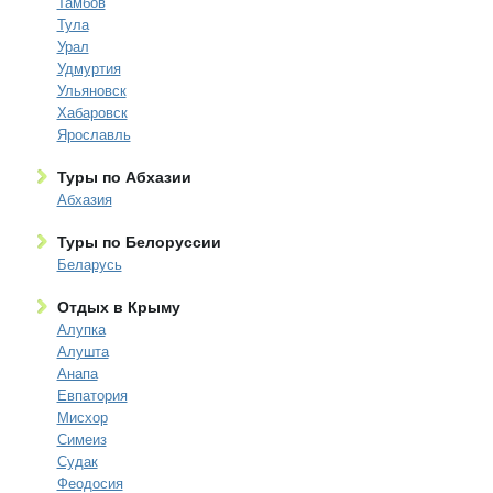
Тамбов
Тула
Урал
Удмуртия
Ульяновск
Хабаровск
Ярославль
Туры по Абхазии
Абхазия
Туры по Белоруссии
Беларусь
Отдых в Крыму
Алупка
Алушта
Анапа
Евпатория
Мисхор
Симеиз
Судак
Феодосия