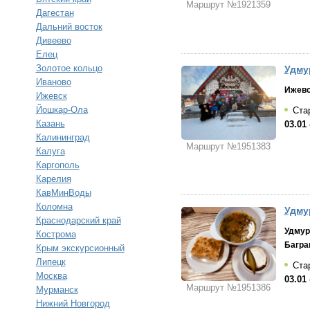
Маршрут №1921359
Дагестан
Дальний восток
Дивеево
Елец
Золотое кольцо
Удму
Иваново
Ижев
Ижевск
Йошкар-Ола
Стар
Казань
03.01 
Калининград
Маршрут №1951383
Калуга
Каргополь
Карелия
КавМинВоды
Коломна
Удму
Краснодарский край
Удмур
Кострома
Багра
Крым экскурсионный
Липецк
Стар
Москва
03.01 
Маршрут №1951386
Мурманск
Нижний Новгород