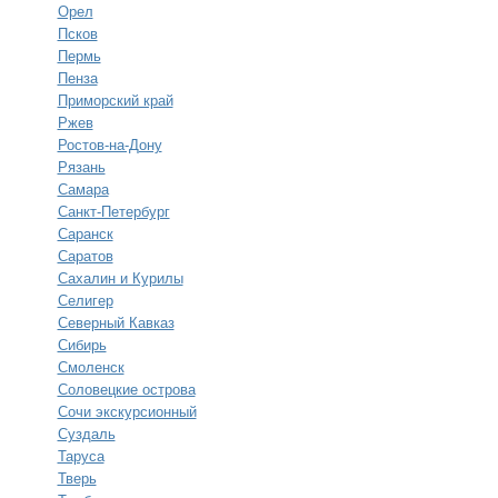
Орел
Псков
Пермь
Пенза
Приморский край
Ржев
Ростов-на-Дону
Рязань
Самара
Санкт-Петербург
Саранск
Саратов
Сахалин и Курилы
Селигер
Северный Кавказ
Сибирь
Смоленск
Соловецкие острова
Сочи экскурсионный
Суздаль
Таруса
Тверь