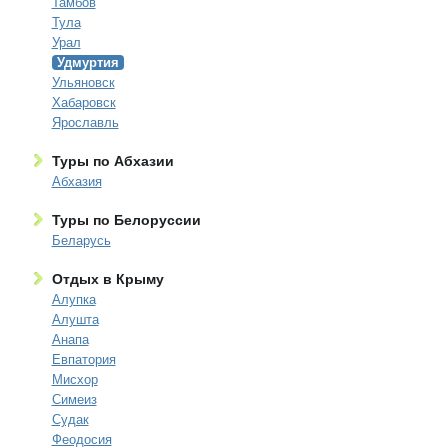
Тамбов
Тула
Урал
Удмуртия
Ульяновск
Хабаровск
Ярославль
Туры по Абхазии
Абхазия
Туры по Белоруссии
Беларусь
Отдых в Крыму
Алупка
Алушта
Анапа
Евпатория
Мисхор
Симеиз
Судак
Феодосия