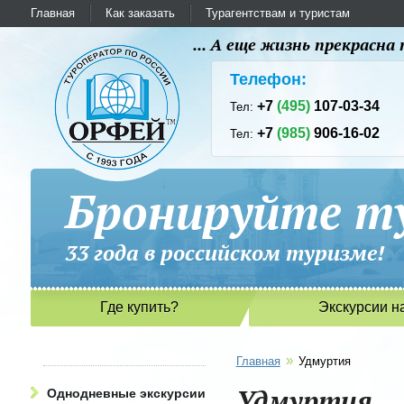
Главная
Как заказать
Турагентствам и туристам
... А еще жизнь прекрасн
Телефон:
+7
(495)
107-03-34
Тел:
+7
(985)
906-16-02
Тел:
Бронируйте ту
33 года в российском туриз
Где купить?
Экскурсии н
»
Главная
Удмуртия
Удмуртия
Однодневные экскурсии