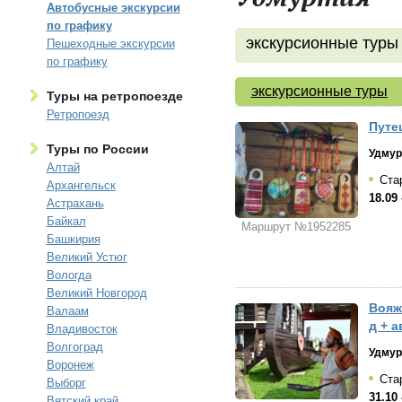
Автобусные экскурсии
по графику
экскурсионные туры
Пешеходные экскурсии
по графику
экскурсионные туры
Туры на ретропоезде
Ретропоезд
Путе
Туры по России
Удмур
Алтай
Стар
Архангельск
18.09 
Астрахань
Байкал
Маршрут №1952285
Башкирия
Великий Устюг
Вологда
Великий Новгород
Вояж
Валаам
д + а
Владивосток
Волгоград
Удмур
Воронеж
Стар
Выборг
31.10 
Вятский край