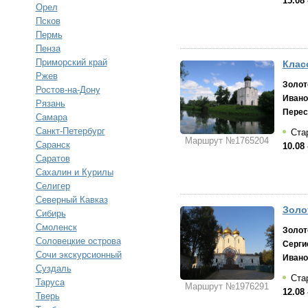
15.08 
Орел
Псков
Пермь
Пенза
Приморский край
Клас
Ржев
Золот
Ростов-на-Дону
Ивано
Рязань
Перес
Самара
Санкт-Петербург
Стар
Маршрут №1765204
Саранск
10.08 
Саратов
Сахалин и Курилы
Селигер
Северный Кавказ
Золо
Сибирь
Смоленск
Золот
Соловецкие острова
Серги
Сочи экскурсионный
Ивано
Суздаль
Стар
Таруса
Маршрут №1976291
12.08 
Тверь