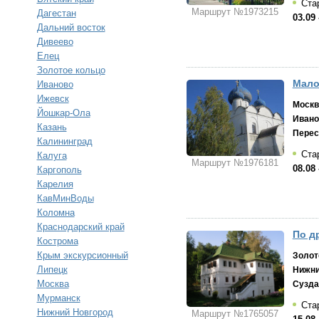
Стар
Маршрут №1973215
Дагестан
03.09 
Дальний восток
Дивеево
Елец
Золотое кольцо
Мало
Иваново
Ижевск
Москв
Йошкар-Ола
Ивано
Казань
Перес
Калининград
Стар
Калуга
Маршрут №1976181
08.08 
Каргополь
Карелия
КавМинВоды
Коломна
Краснодарский край
По д
Кострома
Крым экскурсионный
Золот
Липецк
Нижни
Москва
Сузда
Мурманск
Стар
Нижний Новгород
Маршрут №1765057