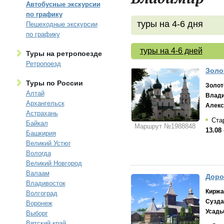
Автобусные экскурсии
по графику
туры на 4-6 дня
Пешеходные экскурсии
по графику
туры на 4-6 дней
Туры на ретропоезде
Ретропоезд
Золо
Туры по России
Золот
Алтай
Влад
Архангельск
Алекс
Астрахань
Стар
Байкал
Маршрут №1988848
13.08 
Башкирия
Великий Устюг
Вологда
Великий Новгород
Валаам
Доро
Владивосток
Киржа
Волгоград
Сузда
Воронеж
Усадь
Выборг
Вятский край