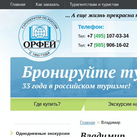
Главная
Как заказать
Турагентствам и туристам
... А еще жизнь прекрасн
Телефон:
+7
(495)
107-03-34
Тел:
+7
(985)
906-16-02
Тел:
Бронируйте ту
33 года в российском туриз
Где купить?
Экскурсии н
»
Главная
Владимир
Владимир
Однодневные экскурсии