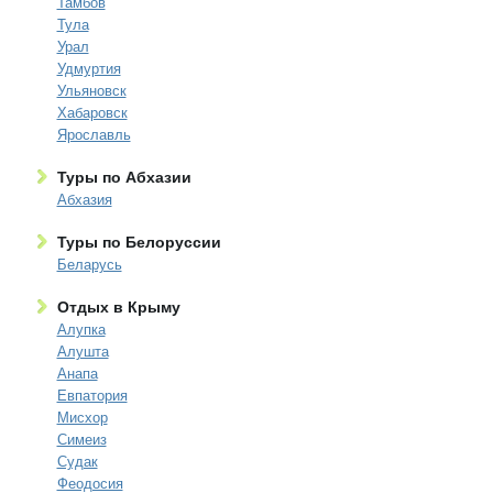
Тамбов
Тула
Урал
Удмуртия
Ульяновск
Хабаровск
Ярославль
Туры по Абхазии
Абхазия
Туры по Белоруссии
Беларусь
Отдых в Крыму
Алупка
Алушта
Анапа
Евпатория
Мисхор
Симеиз
Судак
Феодосия