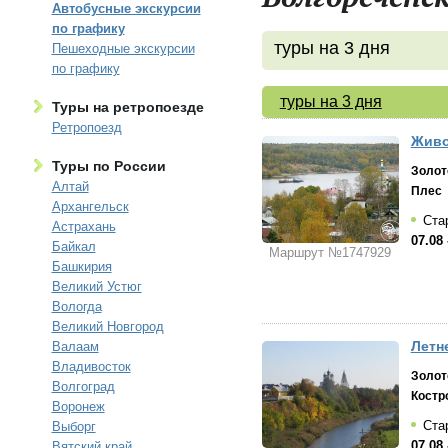
Автобусные экскурсии
по графику
туры на 3 дня
Пешеходные экскурсии
по графику
туры на 3 дня
Туры на ретропоезде
Ретропоезд
Живо
Туры по России
Золот
Алтай
Плес
Архангельск
Стар
Астрахань
07.08 
Байкал
Маршрут №1747929
Башкирия
Великий Устюг
Вологда
Великий Новгород
Летн
Валаам
Владивосток
Золот
Волгоград
Костр
Воронеж
Стар
Выборг
07.08 
Вятский край