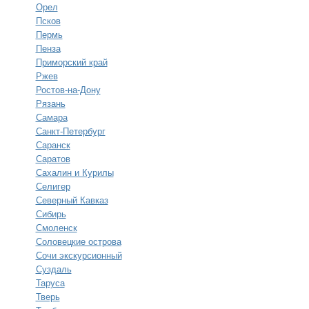
Орел
Псков
Пермь
Пенза
Приморский край
Ржев
Ростов-на-Дону
Рязань
Самара
Санкт-Петербург
Саранск
Саратов
Сахалин и Курилы
Селигер
Северный Кавказ
Сибирь
Смоленск
Соловецкие острова
Сочи экскурсионный
Суздаль
Таруса
Тверь