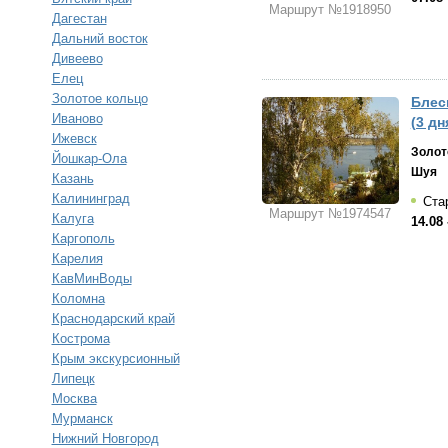
Маршрут №1918950
Дагестан
Дальний восток
Дивеево
Елец
Золотое кольцо
Блес
Иваново
(3 дн
Ижевск
Золот
Йошкар-Ола
Шуя
Казань
Калининград
Стар
Маршрут №1974547
Калуга
14.08 
Каргополь
Карелия
КавМинВоды
Коломна
Краснодарский край
Кострома
Крым экскурсионный
Липецк
Москва
Мурманск
Нижний Новгород