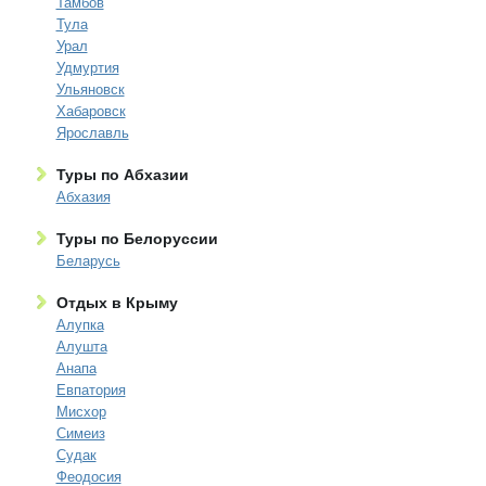
Тамбов
Тула
Урал
Удмуртия
Ульяновск
Хабаровск
Ярославль
Туры по Абхазии
Абхазия
Туры по Белоруссии
Беларусь
Отдых в Крыму
Алупка
Алушта
Анапа
Евпатория
Мисхор
Симеиз
Судак
Феодосия