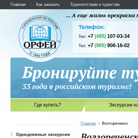
Главная
Как заказать
Турагентствам и туристам
... А еще жизнь прекрасн
Телефон:
+7
(495)
107-03-34
Тел:
+7
(985)
906-16-02
Тел:
Бронируйте ту
33 года в российском туриз
Где купить?
Экскурсии н
»
Главная
Волгореченск
Волгореченс
Однодневные экскурсии