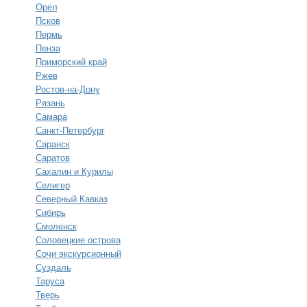
Орел
Псков
Пермь
Пенза
Приморский край
Ржев
Ростов-на-Дону
Рязань
Самара
Санкт-Петербург
Саранск
Саратов
Сахалин и Курилы
Селигер
Северный Кавказ
Сибирь
Смоленск
Соловецкие острова
Сочи экскурсионный
Суздаль
Таруса
Тверь