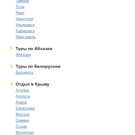
Тамбов
Тула
Урал
Удмуртия
Ульяновск
Хабаровск
Ярославль
Туры по Абхазии
Абхазия
Туры по Белоруссии
Беларусь
Отдых в Крыму
Алупка
Алушта
Анапа
Евпатория
Мисхор
Симеиз
Судак
Феодосия