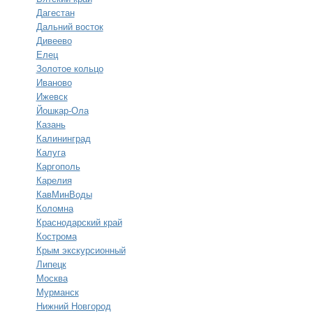
Дагестан
Дальний восток
Дивеево
Елец
Золотое кольцо
Иваново
Ижевск
Йошкар-Ола
Казань
Калининград
Калуга
Каргополь
Карелия
КавМинВоды
Коломна
Краснодарский край
Кострома
Крым экскурсионный
Липецк
Москва
Мурманск
Нижний Новгород