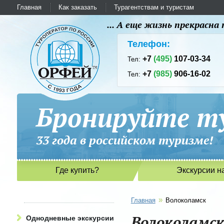
Главная
Как заказать
Турагентствам и туристам
... А еще жизнь прекрасн
Телефон:
+7
(495)
107-03-34
Тел:
+7
(985)
906-16-02
Тел:
Бронируйте ту
33 года в российском туриз
Где купить?
Экскурсии н
»
Главная
Волоколамск
Волоколамс
Однодневные экскурсии