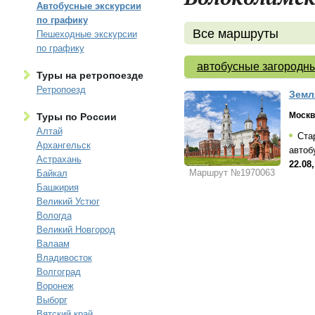
Автобусные экскурсии
по графику
Все маршруты
Пешеходные экскурсии
по графику
автобусные загородны
Туры на ретропоезде
Ретропоезд
Земл
Москв
Туры по России
Алтай
Стар
Архангельск
автоб
Астрахань
22.08,
Маршрут №1970063
Байкал
Башкирия
Великий Устюг
Вологда
Великий Новгород
Валаам
Владивосток
Волгоград
Воронеж
Выборг
Вятский край