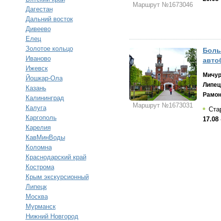
Маршрут №1673046
Дагестан
Дальний восток
Дивеево
Елец
Золотое кольцо
Боль
Иваново
авто
Ижевск
Мичур
Йошкар-Ола
Липец
Казань
Рамо
Калининград
Маршрут №1673031
Калуга
Стар
Каргополь
17.08 
Карелия
КавМинВоды
Коломна
Краснодарский край
Кострома
Крым экскурсионный
Липецк
Москва
Мурманск
Нижний Новгород