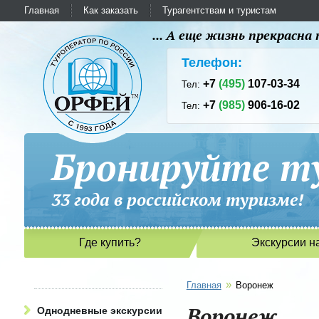
Главная
Как заказать
Турагентствам и туристам
... А еще жизнь прекрасн
Телефон:
+7
(495)
107-03-34
Тел:
+7
(985)
906-16-02
Тел:
Бронируйте ту
33 года в российском туриз
Где купить?
Экскурсии н
»
Главная
Воронеж
Воронеж
Однодневные экскурсии