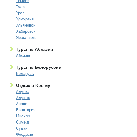
Тамбов
Тула
Урал
Удмуртия
Ульяновск
Хабаровск
Ярославль
Туры по Абхазии
Абхазия
Туры по Белоруссии
Беларусь
Отдых в Крыму
Алупка
Алушта
Анапа
Евпатория
Мисхор
Симеиз
Судак
Феодосия