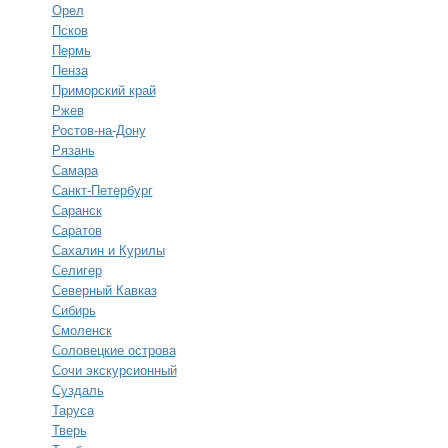
Орел
Псков
Пермь
Пенза
Приморский край
Ржев
Ростов-на-Дону
Рязань
Самара
Санкт-Петербург
Саранск
Саратов
Сахалин и Курилы
Селигер
Северный Кавказ
Сибирь
Смоленск
Соловецкие острова
Сочи экскурсионный
Суздаль
Таруса
Тверь