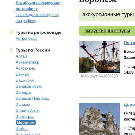
Автобусные экскурсии
по графику
экскурсионные туры
Пешеходные экскурсии
по графику
экскурсионные туры
Туры на ретропоезде
Ретропоезд
По г
Туры по России
Богор
Алтай
Задон
Архангельск
Стар
Астрахань
14.08 
Байкал
Маршрут №1834615
Башкирия
Великий Устюг
Вологда
Великий Новгород
Доро
Валаам
Владивосток
Липец
Волгоград
Косте
Воронеж
Стар
Выборг
20.08 
Вятский край