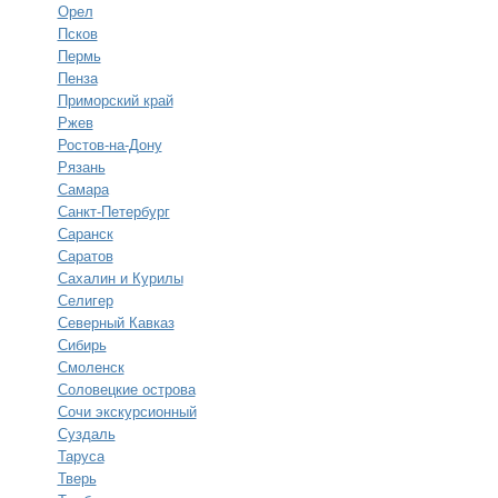
Орел
Псков
Пермь
Пенза
Приморский край
Ржев
Ростов-на-Дону
Рязань
Самара
Санкт-Петербург
Саранск
Саратов
Сахалин и Курилы
Селигер
Северный Кавказ
Сибирь
Смоленск
Соловецкие острова
Сочи экскурсионный
Суздаль
Таруса
Тверь