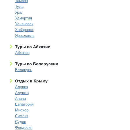
Тамбов
Тула
Урал
Удмуртия
Ульяновск
Хабаровск
Ярославль
Туры по Абхазии
Абхазия
Туры по Белоруссии
Беларусь
Отдых в Крыму
Алупка
Алушта
Анапа
Евпатория
Мисхор
Симеиз
Судак
Феодосия