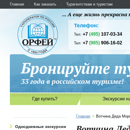
Главная
Как заказать
Турагентствам и туристам
... А еще жизнь прекрасн
Телефон:
+7
(495)
107-03-34
Тел:
+7
(985)
906-16-02
Тел:
Бронируйте ту
33 года в российском туриз
Где купить?
Экскурсии н
»
Главная
Вотчина Деда Мор
Вотчина Де
Однодневные экскурсии