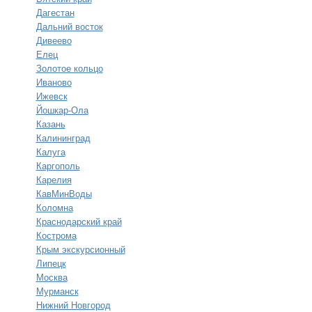
Дагестан
Дальний восток
Дивеево
Елец
Золотое кольцо
Иваново
Ижевск
Йошкар-Ола
Казань
Калининград
Калуга
Каргополь
Карелия
КавМинВоды
Коломна
Краснодарский край
Кострома
Крым экскурсионный
Липецк
Москва
Мурманск
Нижний Новгород