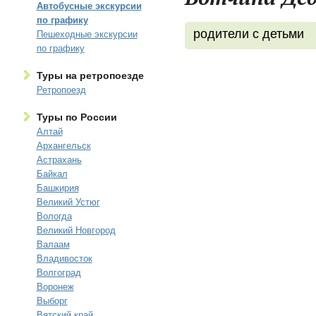
Автобусные экскурсии
по графику
родители с детьми
Пешеходные экскурсии
по графику
Туры на ретропоезде
Ретропоезд
Туры по России
Алтай
Архангельск
Астрахань
Байкал
Башкирия
Великий Устюг
Вологда
Великий Новгород
Валаам
Владивосток
Волгоград
Воронеж
Выборг
Вятский край